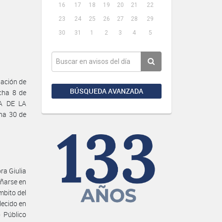
16
17
18
19
20
21
22
23
24
25
26
27
28
29
30
31
1
2
3
4
5
ación de
BÚSQUEDA AVANZADA
cha 8 de
ÍA DE LA
ha 30 de
ra Giulia
ñarse en
bito del
lecido en
 Público