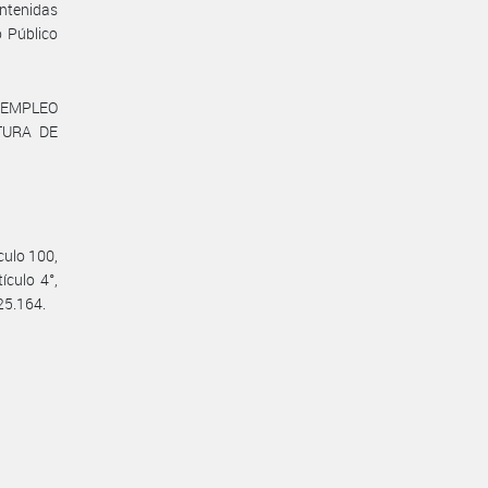
ntenidas
o Público
 EMPLEO
TURA DE
culo 100,
ículo 4°,
25.164.