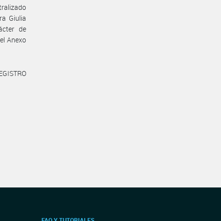
ralizado
a Giulia
ácter de
del Anexo
REGISTRO
FAQ Y TUTORIALES