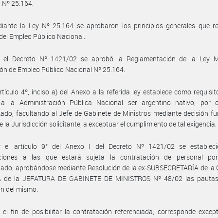
 Nº 25.164.
iante la Ley Nº 25.164 se aprobaron los principios generales que re
 del Empleo Público Nacional.
 el Decreto Nº 1421/02 se aprobó la Reglamentación de la Ley 
ón de Empleo Público Nacional Nº 25.164.
rtículo 4º, inciso a) del Anexo a la referida ley establece como requisit
 a la Administración Pública Nacional ser argentino nativo, por 
zado, facultando al Jefe de Gabinete de Ministros mediante decisión f
 la Jurisdicción solicitante, a exceptuar el cumplimiento de tal exigencia.
 el artículo 9° del Anexo I del Decreto Nº 1421/02 se estableci
pciones a las que estará sujeta la contratación de personal po
nado, aprobándose mediante Resolución de la ex-SUBSECRETARÍA de la
 de la JEFATURA DE GABINETE DE MINISTROS Nº 48/02 las pautas
ón del mismo.
el fin de posibilitar la contratación referenciada, corresponde excep