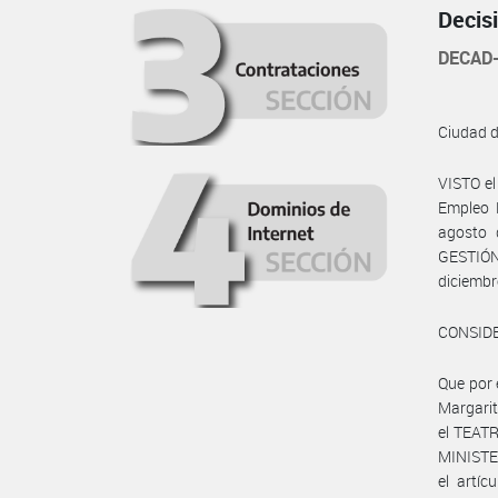
Decis
DECAD-
Ciudad 
VISTO e
Empleo 
agosto 
GESTIÓN
diciembr
CONSID
Que por 
Margari
el TEAT
MINISTER
el artíc