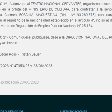
O 1º.- Autorízase al TEATRO NACIONAL CERVANTES, organismo descent
e en la órbita del MINISTERIO DE CULTURA, para contratar a la señor
ta Carmen FOSCHIA MAQUESTIAU (D.N.I. Nº 93.269.678) con car
n al requisito de la nacionalidad establecido en el artículo 4°, inciso a) 
y Marco de Regulación de Empleo Público Nacional N° 25.164.
O 2°.- Comuníquese, publíquese, dese a la DIRECCIÓN NACIONAL DEL 
y archívese.
Oscar Rossi - Tristán Bauer
6/2023 N° 47353/23 v. 23/06/2023
e publicación 23/06/2023
OS Y SERVICIOS
AUTENTICACIONES