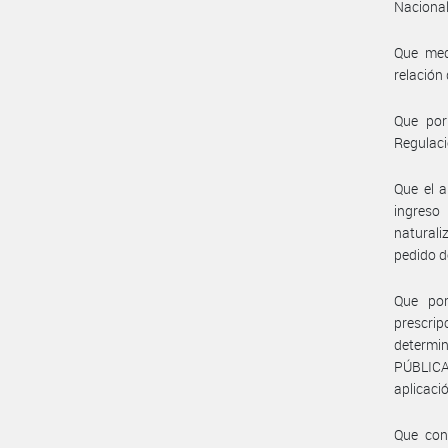
Nacional
Que med
relación
Que por
Regulaci
Que el a
ingreso
naturali
pedido de
Que por
prescri
determi
PÚBLICA
aplicaci
Que con 