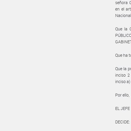
señora 
en el ar
Nacional
Que la
PÚBLIC
GABINET
Que ha t
Que la p
inciso 2
inciso a
Por ello,
EL JEFE
DECIDE: