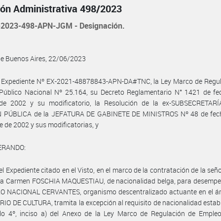
ión Administrativa 498/2023
2023-498-APN-JGM - Designación.
de Buenos Aires, 22/06/2023
l Expediente Nº EX-2021-48878843-APN-DA#TNC, la Ley Marco de Regul
Público Nacional Nº 25.164, su Decreto Reglamentario N° 1421 de fe
de 2002 y su modificatorio, la Resolución de la ex-SUBSECRETAR
 PÚBLICA de la JEFATURA DE GABINETE DE MINISTROS Nº 48 de fec
e de 2002 y sus modificatorias, y
ERANDO:
el Expediente citado en el Visto, en el marco de la contratación de la seño
ta Carmen FOSCHIA MAQUESTIAU, de nacionalidad belga, para desempe
RO NACIONAL CERVANTES, organismo descentralizado actuante en el ám
IO DE CULTURA, tramita la excepción al requisito de nacionalidad estab
ulo 4º, inciso a) del Anexo de la Ley Marco de Regulación de Empleo