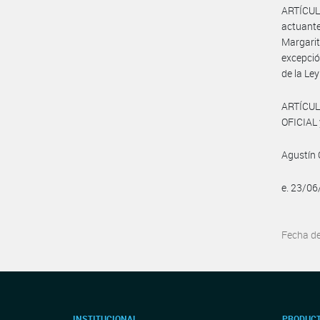
ARTÍCUL
actuant
Margari
excepció
de la Le
ARTÍCUL
OFICIAL 
Agustín 
e. 23/0
Fecha d
INSTITUCIONAL
PRODUCT