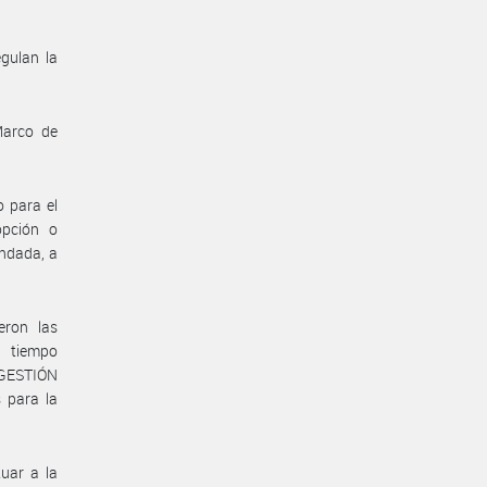
gulan la
Marco de
o para el
opción o
undada, a
eron las
r tiempo
 GESTIÓN
 para la
tuar a la