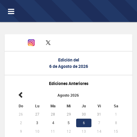
Toggle
navigation
Edición del
6 de Agosto de 2026
Ediciones Anteriores
Agosto 2026
Do
Lu
Ma
Mi
Ju
Vi
Sa
26
27
28
29
30
31
1
2
3
4
5
6
7
8
9
10
11
12
13
14
15