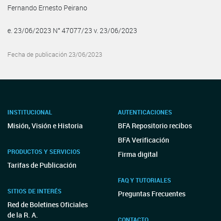
Fernando Ernesto Peirano
e. 23/06/2023 N° 47077/23 v. 23/06/2023
Fecha de publicación 23/06/2023
INSTITUCIONAL
AUTENTICACIONES
Misión, Visión e Historia
BFA Repositorio recibos
BFA Verificación
PRODUCTOS Y SERVICIOS
Firma digital
Tarifas de Publicación
FAQ Y TUTORIALES
SITIOS DE INTERÉS
Preguntas Frecuentes
Red de Boletines Oficiales
de la R. A.
CONTACTO