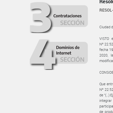
Resol
RESOL
Ciudad 
VISTO e
Nº 22.52
fecha 19
2020, l
modifica
CONSID
Que entr
Nº 22.52
de “(...)
integrar
particip
de produ