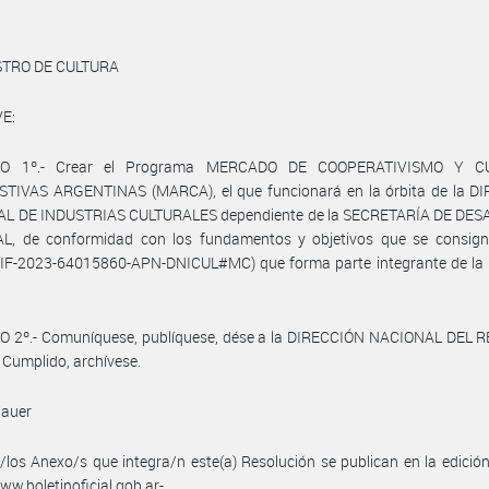
STRO DE CULTURA
E:
LO 1º.- Crear el Programa MERCADO DE COOPERATIVISMO Y C
TIVAS ARGENTINAS (MARCA), el que funcionará en la órbita de la D
L DE INDUSTRIAS CULTURALES dependiente de la SECRETARÍA DE DE
L, de conformidad con los fundamentos y objetivos que se consign
IF-2023-64015860-APN-DNICUL#MC) que forma parte integrante de la 
O 2º.- Comuníquese, publíquese, dése a la DIRECCIÓN NACIONAL DEL 
 Cumplido, archívese.
Bauer
/los Anexo/s que integra/n este(a) Resolución se publican en la edició
w.boletinoficial.gob.ar-