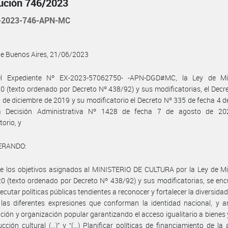
ución 746/2023
-2023-746-APN-MC
de Buenos Aires, 21/06/2023
l Expediente Nº EX-2023-57062750- -APN-DGD#MC, la Ley de Min
0 (texto ordenado por Decreto Nº 438/92) y sus modificatorias, el Decr
 de diciembre de 2019 y su modificatorio el Decreto Nº 335 de fecha 4 de
a Decisión Administrativa Nº 1428 de fecha 7 de agosto de 2
torio, y
ERANDO:
e los objetivos asignados al MINISTERIO DE CULTURA por la Ley de Mi
0 (texto ordenado por Decreto Nº 438/92) y sus modificatorias, se enc
 Ejecutar políticas públicas tendientes a reconocer y fortalecer la diversidad
 las diferentes expresiones que conforman la identidad nacional, y a
ación y organización popular garantizando el acceso igualitario a bienes
cción cultural (...)” y “(...) Planificar políticas de financiamiento de la 