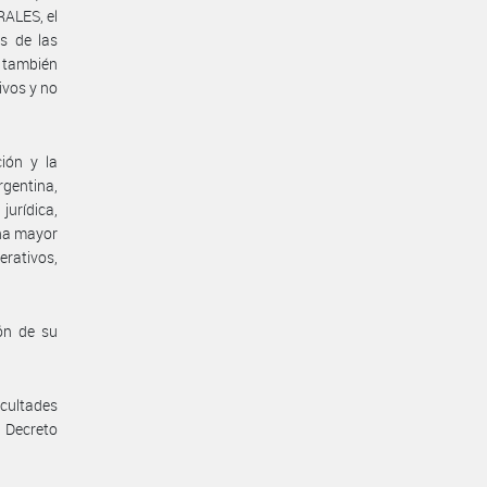
ALES, el
as de las
o también
ivos y no
ión y la
rgentina,
urídica,
una mayor
erativos,
ón de su
cultades
 Decreto