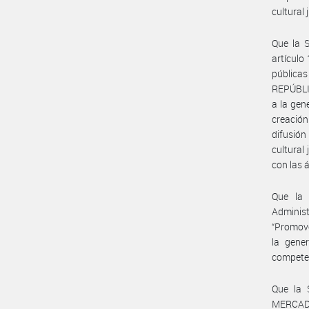
cultural 
Que la 
artículo
públicas
REPÚBLIC
a la gen
creación
difusión
cultural
con las 
Que la
Adminis
“Promove
la gene
compete
Que la 
MERCAD