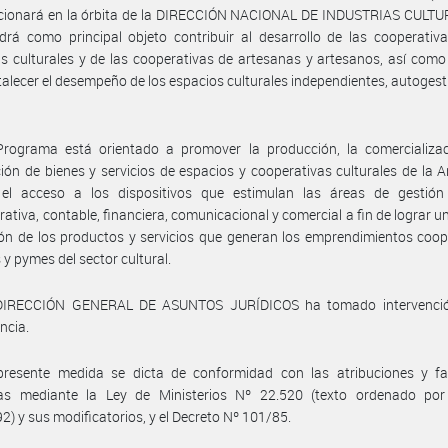
ncionará en la órbita de la DIRECCIÓN NACIONAL DE INDUSTRIAS CULTUR
drá como principal objeto contribuir al desarrollo de las cooperativ
as culturales y de las cooperativas de artesanas y artesanos, así com
talecer el desempeño de los espacios culturales independientes, autogest
.
Programa está orientado a promover la producción, la comercializac
ión de bienes y servicios de espacios y cooperativas culturales de la A
 el acceso a los dispositivos que estimulan las áreas de gestión j
rativa, contable, financiera, comunicacional y comercial a fin de lograr 
ión de los productos y servicios que generan los emprendimientos coop
 y pymes del sector cultural.
DIRECCIÓN GENERAL DE ASUNTOS JURÍDICOS ha tomado intervenci
ncia.
presente medida se dicta de conformidad con las atribuciones y fa
as mediante la Ley de Ministerios Nº 22.520 (texto ordenado por
2) y sus modificatorios, y el Decreto Nº 101/85.