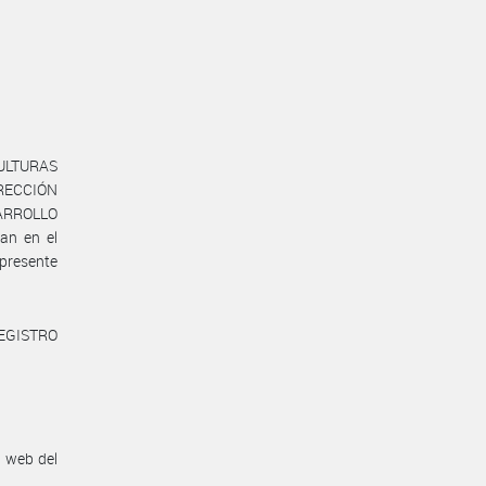
ULTURAS
IRECCIÓN
SARROLLO
an en el
presente
REGISTRO
n web del