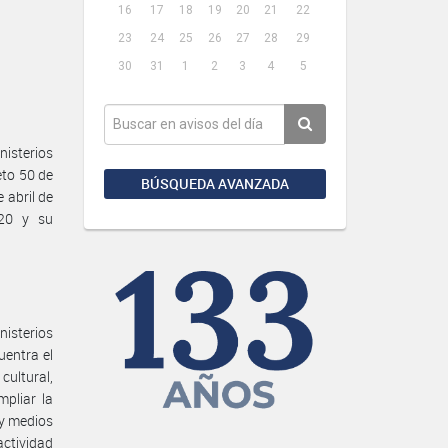
16
17
18
19
20
21
22
23
24
25
26
27
28
29
30
31
1
2
3
4
5
isterios
eto 50 de
BÚSQUEDA AVANZADA
 abril de
020 y su
nisterios
uentra el
 cultural,
mpliar la
 y medios
actividad