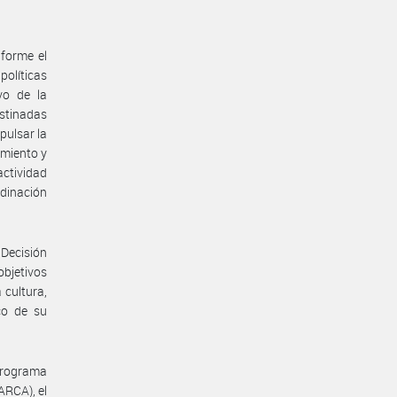
forme el
políticas
vo de la
estinadas
pulsar la
amiento y
actividad
rdinación
ecisión
bjetivos
 cultura,
co de su
Programa
CA), el