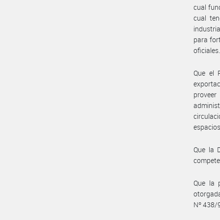
cual fu
cual ten
industri
para for
oficiales
Que el 
exportac
proveer
administ
circulac
espacios
Que la 
compete
Que la 
otorgad
Nº 438/9