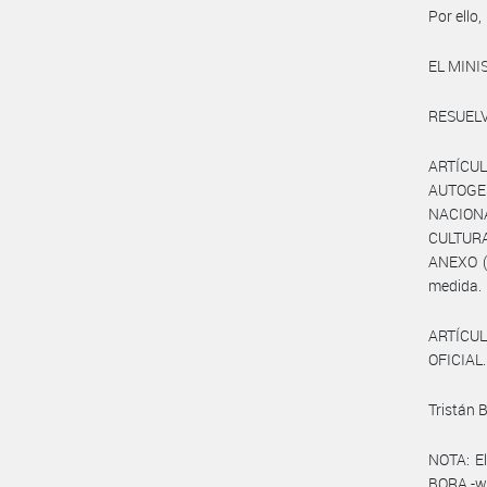
Por ello,
EL MINI
RESUELV
ARTÍCU
AUTOGES
NACIONA
CULTURA
ANEXO (
medida.
ARTÍCUL
OFICIAL.
Tristán 
NOTA: El
BORA -ww