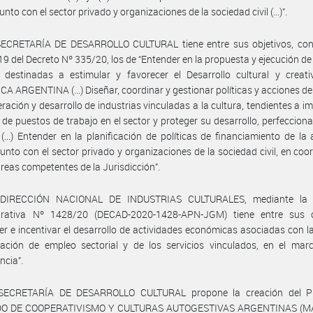
junto con el sector privado y organizaciones de la sociedad civil (...)”.
SECRETARÍA DE DESARROLLO CULTURAL tiene entre sus objetivos, con
 19 del Decreto Nº 335/20, los de “Entender en la propuesta y ejecución de 
 destinadas a estimular y favorecer el Desarrollo cultural y creati
A ARGENTINA (...) Diseñar, coordinar y gestionar políticas y acciones d
eración y desarrollo de industrias vinculadas a la cultura, tendientes a im
 de puestos de trabajo en el sector y proteger su desarrollo, perfeccion
 (...) Entender en la planificación de políticas de financiamiento de la 
 junto con el sector privado y organizaciones de la sociedad civil, en coo
áreas competentes de la Jurisdicción”.
 DIRECCIÓN NACIONAL DE INDUSTRIAS CULTURALES, mediante la D
trativa Nº 1428/20 (DECAD-2020-1428-APN-JGM) tiene entre sus o
r e incentivar el desarrollo de actividades económicas asociadas con la
ración de empleo sectorial y de los servicios vinculados, en el mar
ncia”.
SECRETARÍA DE DESARROLLO CULTURAL propone la creación del 
O DE COOPERATIVISMO Y CULTURAS AUTOGESTIVAS ARGENTINAS (MAR