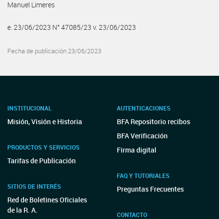
Manuel Limeres
e. 23/06/2023 N° 47085/23 v. 23/06/2023
Fecha de publicación 23/06/2023
INSTITUCIONAL
AUTENTICACIONES
Misión, Visión e Historia
BFA Repositorio recibos
BFA Verificación
PRODUCTOS Y SERVICIOS
Firma digital
Tarifas de Publicación
FAQ Y TUTORIALES
SITIOS DE INTERÉS
Preguntas Frecuentes
Red de Boletines Oficiales
de la R. A.
CONTACTO