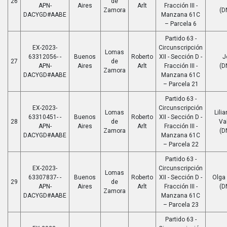
26
de
APN-
Aires
Arlt
Fracción III -
Zamora
(D
DACYGD#AABE
Manzana 61C
– Parcela 6
Partido 63 -
EX-2023-
Circunscripción
Lomas
63312056- -
Buenos
Roberto
XII - Sección D -
J
27
de
APN-
Aires
Arlt
Fracción III -
(D
Zamora
DACYGD#AABE
Manzana 61C
– Parcela 21
Partido 63 -
EX-2023-
Circunscripción
Lomas
Lili
63310451- -
Buenos
Roberto
XII - Sección D -
28
de
Va
APN-
Aires
Arlt
Fracción III -
Zamora
(D
DACYGD#AABE
Manzana 61C
– Parcela 22
Partido 63 -
EX-2023-
Circunscripción
Lomas
63307837- -
Buenos
Roberto
XII - Sección D -
Olga
29
de
APN-
Aires
Arlt
Fracción III -
(D
Zamora
DACYGD#AABE
Manzana 61C
– Parcela 23
Partido 63 -