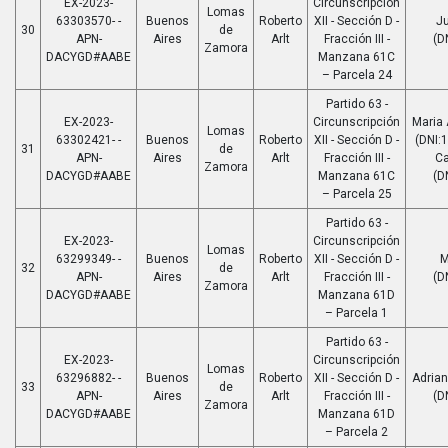
EX-2023-
Circunscripción
Lomas
63303570- -
Buenos
Roberto
XII - Sección D -
Ju
30
de
APN-
Aires
Arlt
Fracción III -
(D
Zamora
DACYGD#AABE
Manzana 61C
– Parcela 24
Partido 63 -
EX-2023-
Circunscripción
Maria
Lomas
63302421- -
Buenos
Roberto
XII - Sección D -
(DNI:
31
de
APN-
Aires
Arlt
Fracción III -
Ca
Zamora
DACYGD#AABE
Manzana 61C
(D
– Parcela 25
Partido 63 -
EX-2023-
Circunscripción
Lomas
63299349- -
Buenos
Roberto
XII - Sección D -
M
32
de
APN-
Aires
Arlt
Fracción III -
(D
Zamora
DACYGD#AABE
Manzana 61D
– Parcela 1
Partido 63 -
EX-2023-
Circunscripción
Lomas
63296882- -
Buenos
Roberto
XII - Sección D -
Adria
33
de
APN-
Aires
Arlt
Fracción III -
(D
Zamora
DACYGD#AABE
Manzana 61D
– Parcela 2