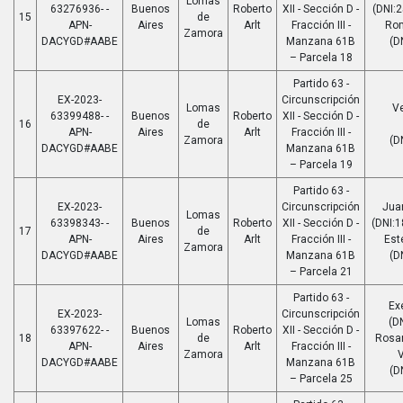
Lomas
63276936- -
Buenos
Roberto
XII - Sección D -
(DNI:
15
de
APN-
Aires
Arlt
Fracción III -
Ro
Zamora
DACYGD#AABE
Manzana 61B
(D
– Parcela 18
Partido 63 -
EX-2023-
Circunscripción
Lomas
Ve
63399488- -
Buenos
Roberto
XII - Sección D -
16
de
APN-
Aires
Arlt
Fracción III -
Zamora
(D
DACYGD#AABE
Manzana 61B
– Parcela 19
Partido 63 -
EX-2023-
Circunscripción
Jua
Lomas
63398343- -
Buenos
Roberto
XII - Sección D -
(DNI:1
17
de
APN-
Aires
Arlt
Fracción III -
Est
Zamora
DACYGD#AABE
Manzana 61B
(D
– Parcela 21
Partido 63 -
Ex
EX-2023-
Circunscripción
Lomas
(D
63397622- -
Buenos
Roberto
XII - Sección D -
18
de
Rosa
APN-
Aires
Arlt
Fracción III -
Zamora
V
DACYGD#AABE
Manzana 61B
(D
– Parcela 25