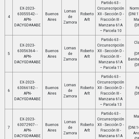
Partido 63 -
EX-2023-
Circunscripción
Norm
Lomas
63055542- -
Buenos
Roberto
XII - Sección D -
(DNI:
4
de
APN-
Aires
Arlt
Fracción III -
Ma
Zamora
DACYGD#AABE
Manzana 61A
(D
– Parcela 10
Partido 63 -
Cla
EX-2023-
Circunscripción
Lomas
63056364- -
Buenos
Roberto
XII - Sección D -
5
de
(D
APN-
Aires
Arlt
Fracción III -
Zamora
Benit
DACYGD#AABE
Manzana 61A
(D
– Parcela 11
Partido 63 -
EX-2023-
Circunscripción
Lomas
63066182- -
Buenos
Roberto
XII - Sección D -
F
6
de
APN-
Aires
Arlt
Fracción III -
(D
Zamora
DACYGD#AABE
Manzana 61A
– Parcela 13
Partido 63 -
Ma
EX-2023-
Circunscripción
Lomas
63072907- -
Buenos
Roberto
XII - Sección D -
7
de
(DNI:1
APN-
Aires
Arlt
Fracción III -
Zamora
An
DACYGD#AABE
Manzana 61A
(D