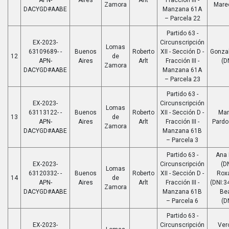
Zamora
Mare
DACYGD#AABE
Manzana 61A
– Parcela 22
Partido 63 -
EX-2023-
Circunscripción
Lomas
63109689- -
Buenos
Roberto
XII - Sección D -
Gonzal
12
de
APN-
Aires
Arlt
Fracción III -
(D
Zamora
DACYGD#AABE
Manzana 61A
– Parcela 23
Partido 63 -
EX-2023-
Circunscripción
Lomas
63113122- -
Buenos
Roberto
XII - Sección D -
Mar
13
de
APN-
Aires
Arlt
Fracción III -
Pardo
Zamora
DACYGD#AABE
Manzana 61B
– Parcela 3
Partido 63 -
Ana 
EX-2023-
Circunscripción
(D
Lomas
63120332- -
Buenos
Roberto
XII - Sección D -
Rox
14
de
APN-
Aires
Arlt
Fracción III -
(DNI:3
Zamora
DACYGD#AABE
Manzana 61B
Bea
– Parcela 6
(D
Partido 63 -
EX-2023-
Circunscripción
Ver