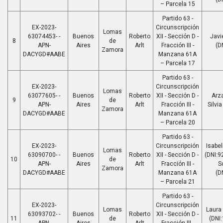
– Parcela 15
Partido 63 -
EX-2023-
Circunscripción
Lomas
63074453- -
Buenos
Roberto
XII - Sección D -
Javi
8
de
APN-
Aires
Arlt
Fracción III -
(D
Zamora
DACYGD#AABE
Manzana 61A
– Parcela 17
Partido 63 -
EX-2023-
Circunscripción
Lomas
63077605- -
Buenos
Roberto
XII - Sección D -
Arz
9
de
APN-
Aires
Arlt
Fracción III -
Silvi
Zamora
DACYGD#AABE
Manzana 61A
– Parcela 20
Partido 63 -
EX-2023-
Circunscripción
Isabel
Lomas
63090700- -
Buenos
Roberto
XII - Sección D -
(DNI:9
10
de
APN-
Aires
Arlt
Fracción III -
S
Zamora
DACYGD#AABE
Manzana 61A
(D
– Parcela 21
Partido 63 -
EX-2023-
Circunscripción
Lomas
Laura
63093702- -
Buenos
Roberto
XII - Sección D -
11
de
(DNI
APN-
Aires
Arlt
Fracción III -