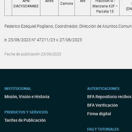
APN-
Aires
Arlt
Fracción III -
Zamora
DACYGD#AABE
Manzana 62F –
(DN
Parcela 15
Federico Ezequiel Pogliano, Coordinador, Dirección de Asuntos Comuni
e. 23/06/2023 N° 47211/23 v. 27/06/2023
Fecha de publicación 23/06/2023
INSTITUCIONAL
AUTENTICACIONES
Misión, Visión e Historia
BFA Repositorio recibos
BFA Verificación
PRODUCTOS Y SERVICIOS
Firma digital
Tarifas de Publicación
FAQ Y TUTORIALES