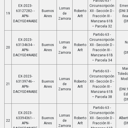
Partido 63 -
EX-2023-
Circunscripción
Erne
Lomas
63127282- -
Buenos
Roberto
XII - Sección D -
(DNI:
19
de
APN-
Aires
Arlt
Fracción III -
Ile
Zamora
DACYGD#AABE
Manzana 61B
(D
– Parcela 32
Partido 63 -
EX-2023-
Circunscripción
Lomas
N
63134634- -
Buenos
Roberto
XII - Sección D -
20
de
APN-
Aires
Arlt
Fracción III -
Zamora
(D
DACYGD#AABE
Manzana 61B
– Parcela 34
Mar
Partido 63 -
Toledo
EX-2023-
Circunscripción
Lomas
Mod
63139746- -
Buenos
Roberto
XII - Sección D -
21
de
APN-
Aires
Arlt
Fracción III -
Zamora
(DNI:
DACYGD#AABE
Manzana 61B
Ed
– Parcela 38
(D
Partido 63 -
EX-2023-
Circunscripción
Lomas
63394361- -
Buenos
Roberto
XII - Sección D -
Alber
22
de
APN-
Aires
Arlt
Fracción III -
(D
Zamora