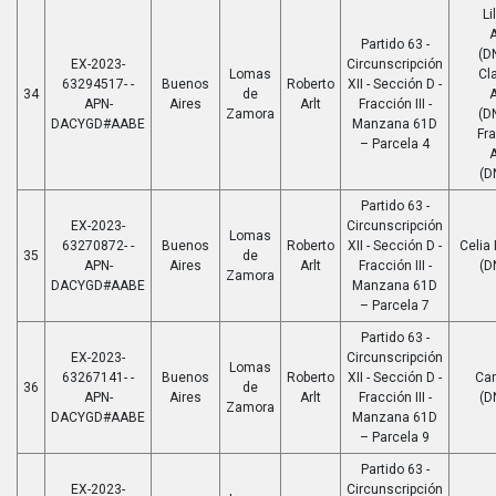
Li
A
Partido 63 -
(D
EX-2023-
Circunscripción
Lomas
Cla
63294517- -
Buenos
Roberto
XII - Sección D -
34
de
A
APN-
Aires
Arlt
Fracción III -
Zamora
(D
DACYGD#AABE
Manzana 61D
Fr
– Parcela 4
A
(D
Partido 63 -
EX-2023-
Circunscripción
Lomas
63270872- -
Buenos
Roberto
XII - Sección D -
Celia 
35
de
APN-
Aires
Arlt
Fracción III -
(D
Zamora
DACYGD#AABE
Manzana 61D
– Parcela 7
Partido 63 -
EX-2023-
Circunscripción
Lomas
63267141- -
Buenos
Roberto
XII - Sección D -
Car
36
de
APN-
Aires
Arlt
Fracción III -
(D
Zamora
DACYGD#AABE
Manzana 61D
– Parcela 9
Partido 63 -
EX-2023-
Circunscripción