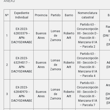
ANEXO
Expediente
Nomenclatura
Nº
Provincia
Partido
Barrio
B
Individual
catastral
Partido 63 -
Ra
EX-2023-
Circunscripción
Lomas
B
62833379- -
Buenos
Roberto
XII - Sección D -
1
de
(DNI:
APN-
Aires
Arlt
Fracción III -
Zamora
DACYGD#AABE
Manzana 61A
(D
– Parcela 2
Partido 63 -
EX-2023-
Circunscripción
Lomas
63294517- -
Buenos
Roberto
XII - Sección D -
Ad
2
de
APN-
Aires
Arlt
Fracción III -
(D
Zamora
DACYGD#AABE
Manzana 61A
– Parcela 4
Partido 63 -
Ars
EX-2023-
Circunscripción
Lomas
62840970- -
Buenos
Roberto
XII - Sección D -
3
de
(D
APN-
Aires
Arlt
Fracción III -
Zamora
Sa
DACYGD#AABE
Manzana 61A
(D
– Parcela 7