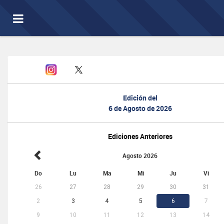
Toggle
navigation
Edición del
6 de Agosto de 2026
Ediciones Anteriores
Agosto 2026
Do
Lu
Ma
Mi
Ju
Vi
26
27
28
29
30
31
2
3
4
5
6
7
9
10
11
12
13
14