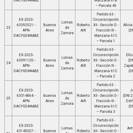
DACYGD#AABE
Manzana 61B
– Parcela 40
Partido 63 -
EX-2023-
Circunscripción
Lomas
63392521- -
Buenos
Roberto
XII - Sección D -
Alicia
23
de
APN-
Aires
Arlt
Fracción III -
(D
Zamora
DACYGD#AABE
Manzana 61C
– Parcela 1
Partido 63 -
EX-2023-
Circunscripción
Eli
Lomas
63391120- -
Buenos
Roberto
XII - Sección D -
(D
24
de
APN-
Aires
Arlt
Fracción III -
Zapat
Zamora
DACYGD#AABE
Manzana 61C
(D
– Parcela 2
Partido 63 -
EX-2023-
Circunscripción
J
Lomas
63314864- -
Buenos
Roberto
XII - Sección D -
(DNI:2
25
de
APN-
Aires
Arlt
Fracción III -
Est
Zamora
DACYGD#AABE
Manzana 61C
(D
– Parcela 3
Partido 63 -
EX-2023-
Circunscripción
Lomas
Ant
63145057- -
Buenos
Roberto
XII - Sección D -