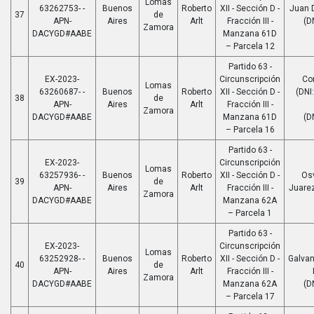
Lomas
63262753- -
Buenos
Roberto
XII - Sección D -
Juan 
37
de
APN-
Aires
Arlt
Fracción III -
(D
Zamora
DACYGD#AABE
Manzana 61D
– Parcela 12
Partido 63 -
EX-2023-
Circunscripción
Cor
Lomas
63260687- -
Buenos
Roberto
XII - Sección D -
(DNI
38
de
APN-
Aires
Arlt
Fracción III -
Zamora
DACYGD#AABE
Manzana 61D
(D
– Parcela 16
Partido 63 -
EX-2023-
Circunscripción
Lomas
63257936- -
Buenos
Roberto
XII - Sección D -
Osv
39
de
APN-
Aires
Arlt
Fracción III -
Juare
Zamora
DACYGD#AABE
Manzana 62A
– Parcela 1
Partido 63 -
EX-2023-
Circunscripción
Lomas
63252928- -
Buenos
Roberto
XII - Sección D -
Galvan
40
de
APN-
Aires
Arlt
Fracción III -
Zamora
DACYGD#AABE
Manzana 62A
(D
– Parcela 17