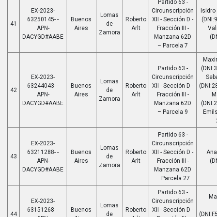
Partido 63 -
EX-2023-
Circunscripción
Isidro
Lomas
63250145- -
Buenos
Roberto
XII - Sección D -
(DNI:
41
de
APN-
Aires
Arlt
Fracción III -
Val
Zamora
DACYGD#AABE
Manzana 62D
(D
– Parcela 7
Maxi
Partido 63 -
(DNI:
EX-2023-
Circunscripción
Seb
Lomas
63244043- -
Buenos
Roberto
XII - Sección D -
(DNI:2
42
de
APN-
Aires
Arlt
Fracción III -
M
Zamora
DACYGD#AABE
Manzana 62D
(DNI:
– Parcela 9
Emils
Partido 63 -
EX-2023-
Circunscripción
Lomas
63211288- -
Buenos
Roberto
XII - Sección D -
Ana
43
de
APN-
Aires
Arlt
Fracción III -
(D
Zamora
DACYGD#AABE
Manzana 62D
– Parcela 27
Partido 63 -
Ma
EX-2023-
Circunscripción
Lomas
63151268- -
Buenos
Roberto
XII - Sección D -
44
de
(DNI:F