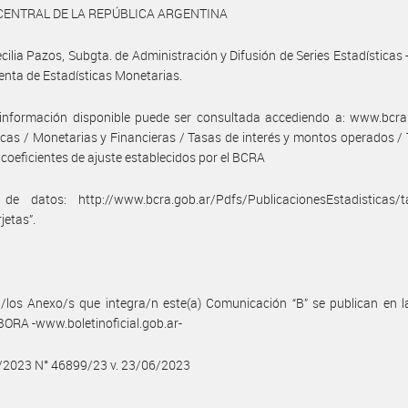
CENTRAL DE LA REPÚBLICA ARGENTINA
cilia Pazos, Subgta. de Administración y Difusión de Series Estadísticas 
enta de Estadísticas Monetarias.
información disponible puede ser consultada accediendo a: www.bcra.
icas / Monetarias y Financieras / Tasas de interés y montos operados /
y coeficientes de ajuste establecidos por el BCRA
de datos: http://www.bcra.gob.ar/Pdfs/PublicacionesEstadisticas/tas
jetas”.
/los Anexo/s que integra/n este(a) Comunicación “B” se publican en l
BORA -www.boletinoficial.gob.ar-
6/2023 N° 46899/23 v. 23/06/2023