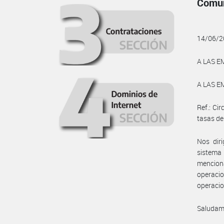
Comun
14/06/2
A LAS E
A LAS E
Ref.: Ci
tasas de
Nos diri
sistema 
menciona
operaci
operacio
Saludam