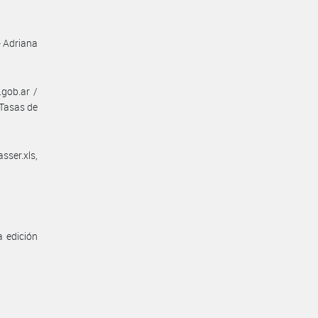
- Adriana
gob.ar /
 Tasas de
ser.xls,
a edición