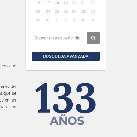
16
17
18
19
20
21
22
23
24
25
26
27
28
29
30
31
1
2
3
4
5
BÚSQUEDA AVANZADA
tes a las
terés del
al que se
és en las
para las