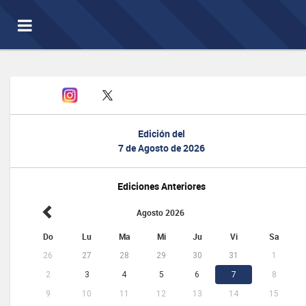
Toggle
navigation
Edición del
7 de Agosto de 2026
Ediciones Anteriores
Agosto 2026
Do
Lu
Ma
Mi
Ju
Vi
Sa
26
27
28
29
30
31
1
2
3
4
5
6
7
8
9
10
11
12
13
14
15