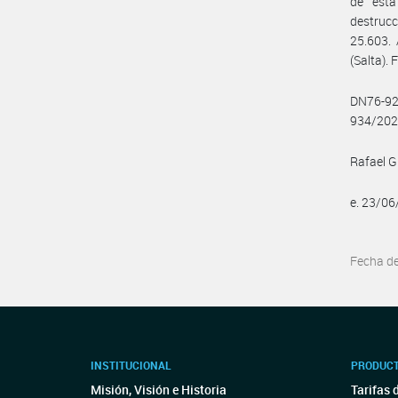
de esta
destrucc
25.603. 
(Salta)
DN76-92
934/202
Rafael G
e. 23/0
Fecha d
INSTITUCIONAL
PRODUCT
Misión, Visión e Historia
Tarifas 