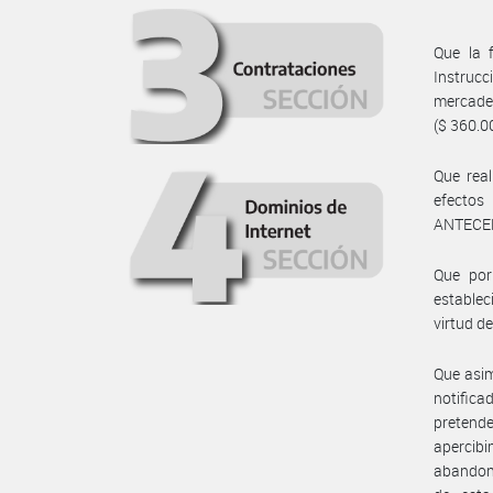
Que la f
Instrucc
mercade
($ 360.0
Que rea
efectos
ANTECEDE
Que por
establec
virtud de
Que asim
notific
pretende
apercibi
abandono