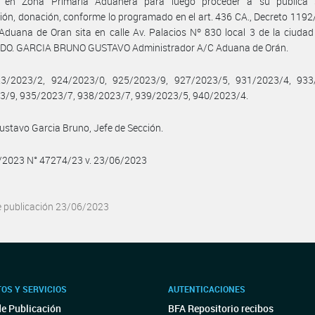
 en Zona Primaria Aduanera para luego proceder a su pública 
ión, donación, conforme lo programado en el art. 436 CA., Decreto 1192
Aduana de Oran sita en calle Av. Palacios Nº 830 local 3 de la ciuda
. FDO. GARCIA BRUNO GUSTAVO Administrador A/C Aduana de Orán.
3/2023/2, 924/2023/0, 925/2023/9, 927/2023/5, 931/2023/4, 933
3/9, 935/2023/7, 938/2023/7, 939/2023/5, 940/2023/4.
ustavo Garcia Bruno, Jefe de Sección.
6/2023 N° 47274/23 v. 23/06/2023
e publicación 23/06/2023
OS Y SERVICIOS
AUTENTICACIONES
de Publicación
BFA Repositorio recibos