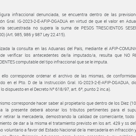
igura infraccional denunciada, se encuentra dentro de las prevision
ión Gral. IG-2023-2-E-AFIP-DGADUA en virtud de que el valor en Adua
ría secuestrada no supera la suma de PESOS TRESCIENTOS SES
00) (Art. 985, 986 y 987 Ley 22.415).
lizada la consulta en las Aduanas del País, mediante el AFIP-COMUNI
 de verificar los antecedentes de/la imputado/a, resulta que NO 
NTES computable del tipo infraccional que se le imputa.
 ello corresponde ordenar el archivo de las mismas, de conformida
ido en el Pto. D de la Instrucción Gral. IG-2023-2-E-AFIP-DGADUA, d
 lo dispuesto en el Decreto Nº 618/97, art. 6º, punto 2 inc.a).
ismo corresponde hacer saber al propietario que dentro de los Diez (10
ada la presente deberá abonar los tributos pertinentes para el sup
r retirar la mercadería, demostrando la calidad de comerciante, todo 
miento de dar a la misma el tratamiento previsto en los art. 429 y ss del 
 voluntario a favor del Estado Nacional de la mercadería en infracción 