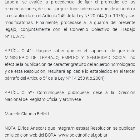
Laboral se evalúe la procedencia de fijar el promedio de las
remuneraciones, del cual surge el tope indemnizatorio, de acuerdo a
lo establecido en el Artículo 245 de la Ley Nº 20.744 (t.o. 1976) y sus
modificatorias. Finalmente, procédase a la guarda del presente
legajo, conjuntamente con el Convenio Colectivo de Trabajo
N° 103/75.
ARTÍCULO 4°.- Hágase saber que en el supuesto de que este
MINISTERIO DE TRABAJO, EMPLEO Y SEGURIDAD SOCIAL no
efectúe la publicación de carácter gratuito del acuerdo homologado
y de esta Resolución, resultará aplicable lo establecido en el tercer
párrafo del Artículo 5º de la Ley Nº 14.250 (t.o.2004).
ARTÍCULO 5º.- Comuníquese, publíquese, dése a la Dirección
Nacional del Registro Oficial y archívese.
Marcelo Claudio Bellotti
NOTA: El/los Anexo/s que integra/n este(a) Resolución se publican
en la edición web del BORA -www.boletinoficial.gob.ar-