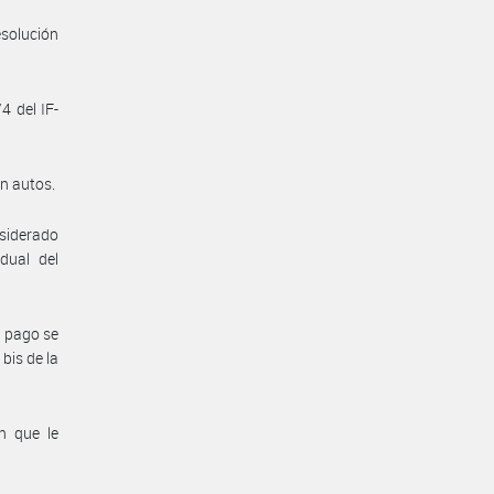
esolución
4 del IF-
en autos.
nsiderado
dual del
o pago se
bis de la
n que le