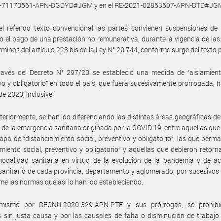
-71170561-APN-DGDYD#JGM y en el RE-2021-02853597-APN-DTD#JG
l referido texto convencional las partes convienen suspensiones de 
o el pago de una prestación no remunerativa, durante la vigencia de la
érminos del artículo 223 bis de la Ley N° 20.744, conforme surge del texto
avés del Decreto N° 297/20 se estableció una medida de “aislamiento
vo y obligatorio” en todo el país, que fuera sucesivamente prorrogada, h
de 2020, inclusive.
teriormente, se han ido diferenciando las distintas áreas geográficas del
 de la emergencia sanitaria originada por la COVID 19, entre aquellas qu
apa de “distanciamiento social, preventivo y obligatorio”, las que perm
amiento social, preventivo y obligatorio” y aquellas que debieron retorn
odalidad sanitaria en virtud de la evolución de la pandemia y de ac
sanitario de cada provincia, departamento y aglomerado, por sucesivos
me las normas que así lo han ido estableciendo.
mismo por DECNU-2020-329-APN-PTE y sus prórrogas, se prohibi
 sin justa causa y por las causales de falta o disminución de trabajo