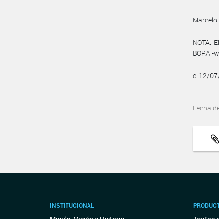
Marcelo 
NOTA: El
BORA -ww
e. 12/0
Fecha d
INSTITUCIONAL
PRODUCT
Misión, Visión e Historia
Tarifas 