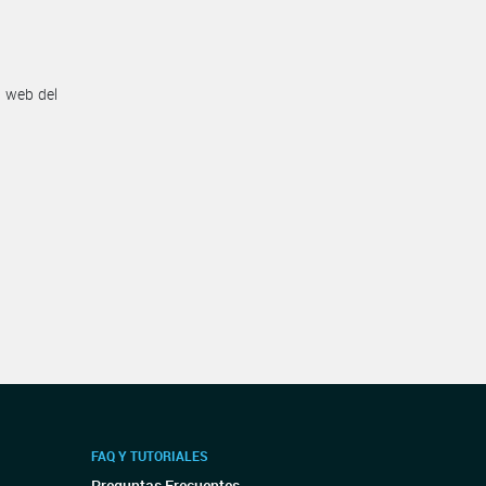
n web del
FAQ Y TUTORIALES
Preguntas Frecuentes