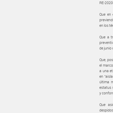
RE-2020
Que en e
previend
en los t
Que a tr
preventi
de junio 
Que, pos
el marco
a una et
en “aisl
última m
estatus 
y confor
Que asi
despidos