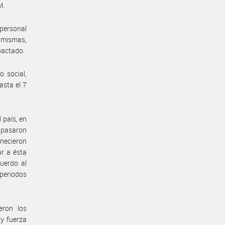
M.
personal
s mismas,
 pactado.
 social,
asta el 7
 país, en
e pasaron
anecieron
ar a ésta
uerdo al
 periodos
eron los
 y fuerza