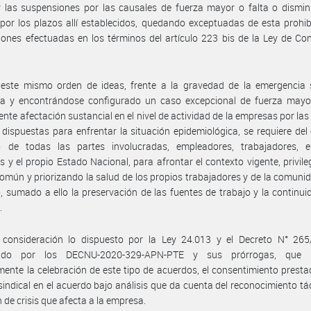
 las suspensiones por las causales de fuerza mayor o falta o dismin
 por los plazos allí establecidos, quedando exceptuadas de esta prohib
ones efectuadas en los términos del artículo 223 bis de la Ley de Co
 este mismo orden de ideas, frente a la gravedad de la emergencia s
da y encontrándose configurado un caso excepcional de fuerza mayor
ente afectación sustancial en el nivel de actividad de la empresas por la
 dispuestas para enfrentar la situación epidemiológica, se requiere del
o de todas las partes involucradas, empleadores, trabajadores, e
es y el propio Estado Nacional, para afrontar el contexto vigente, privile
común y priorizando la salud de los propios trabajadores y de la comuni
, sumado a ello la preservación de las fuentes de trabajo y la continui
.
 consideración lo dispuesto por la Ley 24.013 y el Decreto N° 265
cido por los DECNU-2020-329-APN-PTE y sus prórrogas, que h
ente la celebración de este tipo de acuerdos, el consentimiento presta
sindical en el acuerdo bajo análisis que da cuenta del reconocimiento tác
n de crisis que afecta a la empresa.