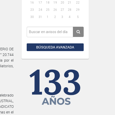
16
17
18
19
20
21
22
23
24
25
26
27
28
29
30
31
1
2
3
4
5
BÚSQUEDA AVANZADA
TERIO DE
° 20.744
da por el
atorios,
elebrado
STRIAL,
INDICATO
as en el