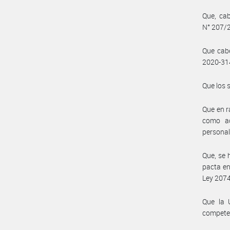
Que, cab
N° 207/
Que cabe
2020-3
Que los 
Que en r
como ac
personal
Que, se 
pacta en
Ley 2074
Que la 
compete