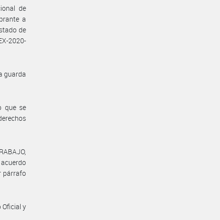
ional de
obrante a
stado de
EX-2020-
la guarda
o que se
 derechos
TRABAJO,
l acuerdo
r párrafo
Oficial y