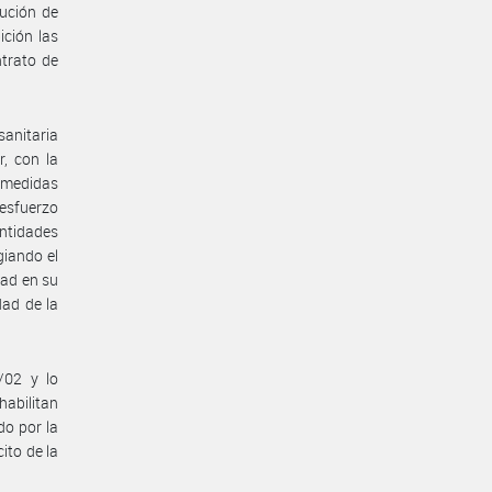
ución de
ición las
ntrato de
anitaria
, con la
s medidas
 esfuerzo
ntidades
giando el
dad en su
dad de la
/02 y lo
abilitan
do por la
ito de la