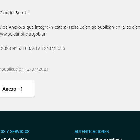
Claudio Bellotti
/los Anexo/s que integra/n este(a) Resolución se publican en la edició
w.boletinoficial.gob.ar-
7/2023 N° 53168/23 v. 12/07/2023
e publicación 12/07/2023
Anexo - 1
OS Y SERVICIOS
AUTENTICACIONES
de Publicación
BFA Repositorio recibos