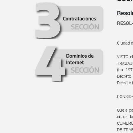
Resol
RESOL
Ciudad 
VISTO e
TRABAJO
(t.o. 19
Decreto
Decreto 
CONSID
Que a p
entre 
COMERCI
DE TRABA