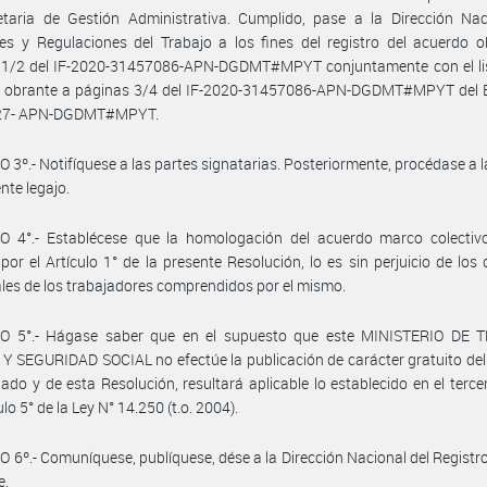
etaria de Gestión Administrativa. Cumplido, pase a la Dirección Nac
es y Regulaciones del Trabajo a los fines del registro del acuerdo 
 1/2 del IF-2020-31457086-APN-DGDMT#MPYT conjuntamente con el li
l obrante a páginas 3/4 del IF-2020-31457086-APN-DGDMT#MPYT del 
27- APN-DGDMT#MPYT.
 3º.- Notifíquese a las partes signatarias. Posteriormente, procédase a 
nte legajo.
O 4°.- Establécese que la homologación del acuerdo marco colectiv
por el Artículo 1° de la presente Resolución, lo es sin perjuicio de los
ales de los trabajadores comprendidos por el mismo.
O 5°.- Hágase saber que en el supuesto que este MINISTERIO DE 
 SEGURIDAD SOCIAL no efectúe la publicación de carácter gratuito de
do y de esta Resolución, resultará aplicable lo establecido en el terce
ulo 5° de la Ley N° 14.250 (t.o. 2004).
 6º.- Comuníquese, publíquese, dése a la Dirección Nacional del Registro 
e.