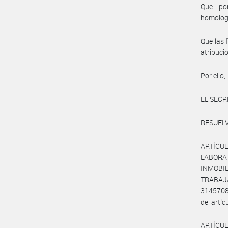
Que por
homolog
Que las 
atribuci
Por ello,
EL SECR
RESUELV
ARTÍCU
LABOR
INMOBI
TRABAJAD
3145708
del artíc
ARTÍCUL