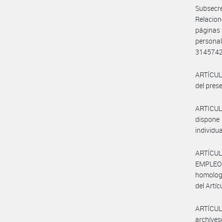
Subsecr
Relacion
páginas
persona
314574
ARTÍCULO
del prese
ARTICUL
dispone 
individu
ARTÍCUL
EMPLEO Y
homologa
del Artíc
ARTÍCULO
archíves