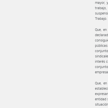
mayor, y
trabajo,
suspensi
Trabajo.
Que, en
declara
consigui
públicas
conjunt
sindical
interés 
conjunto
empresa
Que, en
estable
expresam
entidad 
situació