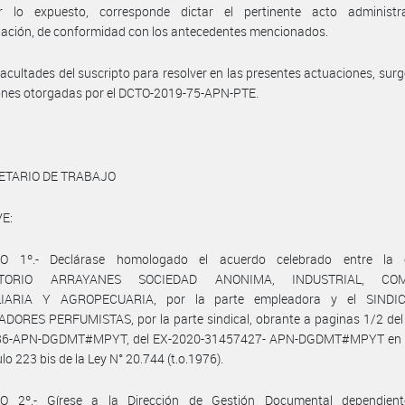
 lo expuesto, corresponde dictar el pertinente acto administr
ación, de conformidad con los antecedentes mencionados.
facultades del suscripto para resolver en las presentes actuaciones, surg
ones otorgadas por el DCTO-2019-75-APN-PTE.
ETARIO DE TRABAJO
E:
LO 1º.- Declárase homologado el acuerdo celebrado entre la 
ATORIO ARRAYANES SOCIEDAD ANONIMA, INDUSTRIAL, COME
LIARIA Y AGROPECUARIA, por la parte empleadora y el SINDI
ORES PERFUMISTAS, por la parte sindical, obrante a paginas 1/2 del 
6-APN-DGDMT#MPYT, del EX-2020-31457427- APN-DGDMT#MPYT en 
ulo 223 bis de la Ley N° 20.744 (t.o.1976).
O 2º.- Gírese a la Dirección de Gestión Documental dependien