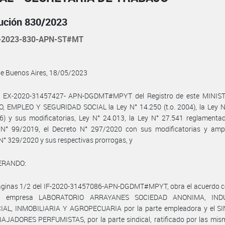
ución 830/2023
-2023-830-APN-ST#MT
de Buenos Aires, 18/05/2023
l EX-2020-31457427- APN-DGDMT#MPYT del Registro de este MINIS
, EMPLEO Y SEGURIDAD SOCIAL la Ley N° 14.250 (t.o. 2004), la Ley N
76) y sus modificatorias, Ley N° 24.013, la Ley N° 27.541 reglamenta
 N° 99/2019, el Decreto N° 297/2020 con sus modificatorias y ampli
N° 329/2020 y sus respectivas prorrogas, y
ERANDO:
aginas 1/2 del IF-2020-31457086-APN-DGDMT#MPYT, obra el acuerdo c
la empresa LABORATORIO ARRAYANES SOCIEDAD ANONIMA, INDU
AL, INMOBILIARIA Y AGROPECUARIA por la parte empleadora y el S
JADORES PERFUMISTAS, por la parte sindical, ratificado por las mism