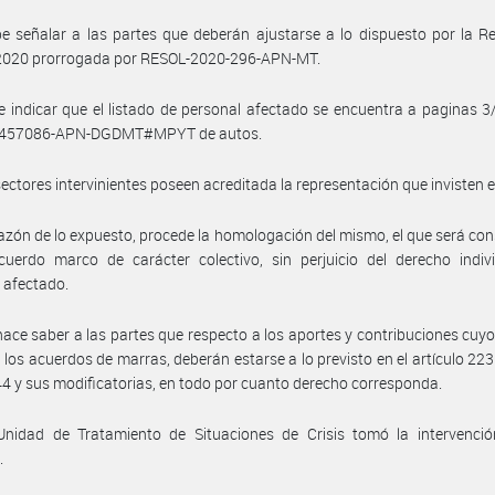
e señalar a las partes que deberán ajustarse a lo dispuesto por la R
2020 prorrogada por RESOL-2020-296-APN-MT.
 indicar que el listado de personal afectado se encuentra a paginas 3/
1457086-APN-DGDMT#MPYT de autos.
sectores intervinientes poseen acreditada la representación que invisten 
azón de lo expuesto, procede la homologación del mismo, el que será co
uerdo marco de carácter colectivo, sin perjuicio del derecho indivi
 afectado.
hace saber a las partes que respecto a los aportes y contribuciones cuy
 los acuerdos de marras, deberán estarse a lo previsto en el artículo 223 
4 y sus modificatorias, en todo por cuanto derecho corresponda.
Unidad de Tratamiento de Situaciones de Crisis tomó la intervenció
.