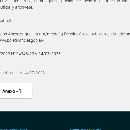
 2°.- Regístrese, comuníquese, publíquese, dese a la Dirección Naci
Oficial y archívese.
Babbitt
/los Anexo/s que integra/n este(a) Resolución se publican en la edició
w.boletinoficial.gob.ar-
7/2023 N° 54343/23 v. 14/07/2023
e publicación 14/07/2023
Anexo - 1