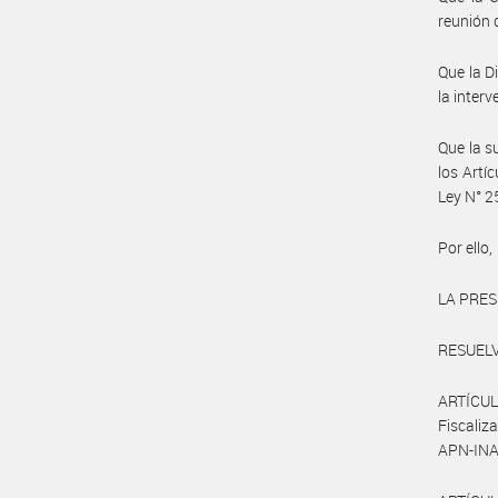
reunión 
Que la 
la inter
Que la s
los Artí
Ley N° 2
Por ello,
LA PRES
RESUELV
ARTÍCULO
Fiscaliz
APN-INAS