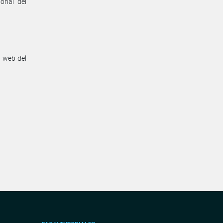
onal del
n web del