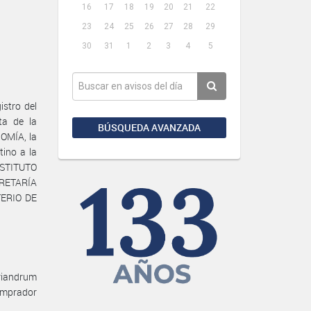
16
17
18
19
20
21
22
23
24
25
26
27
28
29
30
31
1
2
3
4
5
stro del
ta de la
BÚSQUEDA AVANZADA
OMÍA, la
tino a la
NSTITUTO
CRETARÍA
TERIO DE
oriandrum
comprador