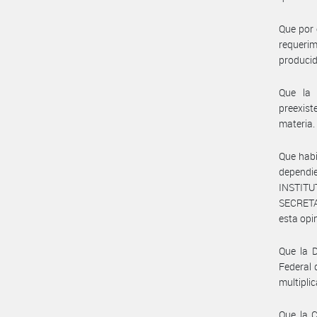
Que por 
requerim
producid
Que la 
preexist
materia.
Que habi
dependi
INSTITU
SECRET
esta opi
Que la D
Federal 
multipli
Que la 