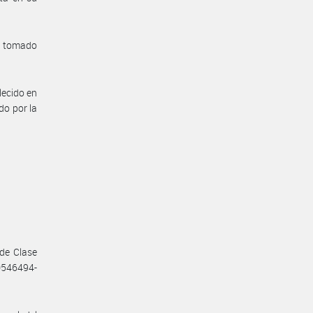
a tomado
lecido en
do por la
de Clase
0546494-