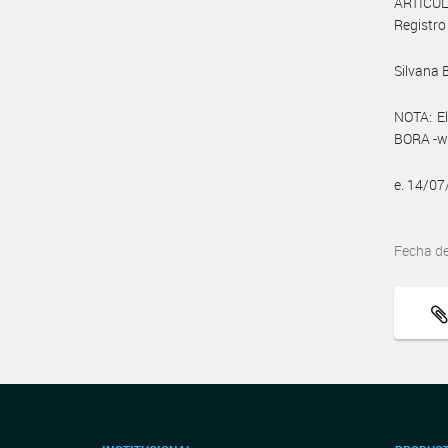
ARTÍCULO
Registro 
Silvana 
NOTA: El
BORA -ww
e. 14/0
Fecha d