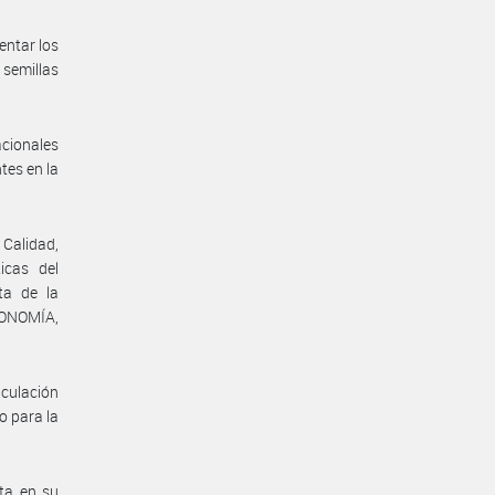
entar los
 semillas
cionales
tes en la
 Calidad,
icas del
ta de la
ONOMÍA,
iculación
o para la
ta en su