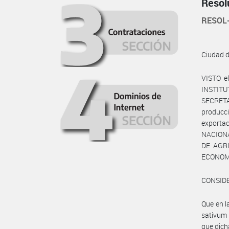
Resol
RESOL
Ciudad 
VISTO e
INSTITU
SECRETA
producci
exporta
NACIONA
DE AGRI
ECONOMÍ
CONSID
Que en l
sativum 
que dich