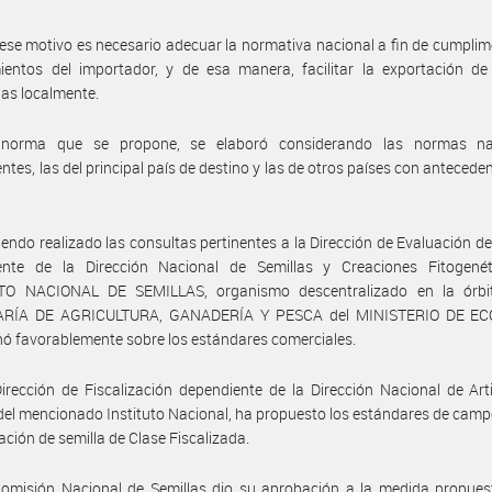
ese motivo es necesario adecuar la normativa nacional a fin de cumplim
ientos del importador, y de esa manera, facilitar la exportación de
as localmente.
norma que se propone, se elaboró considerando las normas na
entes, las del principal país de destino y las de otros países con anteceden
endo realizado las consultas pertinentes a la Dirección de Evaluación de
ente de la Dirección Nacional de Semillas y Creaciones Fitogenét
TO NACIONAL DE SEMILLAS, organismo descentralizado en la órbi
ARÍA DE AGRICULTURA, GANADERÍA Y PESCA del MINISTERIO DE EC
nó favorablemente sobre los estándares comerciales.
irección de Fiscalización dependiente de la Dirección Nacional de Art
del mencionado Instituto Nacional, ha propuesto los estándares de camp
cación de semilla de Clase Fiscalizada.
Comisión Nacional de Semillas dio su aprobación a la medida propues