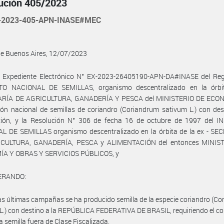
ución 405/2023
-2023-405-APN-INASE#MEC
de Buenos Aires, 12/07/2023
l Expediente Electrónico N° EX-2023-26405190-APN-DA#INASE del Regi
TO NACIONAL DE SEMILLAS, organismo descentralizado en la órbi
RÍA DE AGRICULTURA, GANADERÍA Y PESCA del MINISTERIO DE ECON
ón nacional de semillas de coriandro (Coriandrum sativum L.) con des
ción, y la Resolución N° 306 de fecha 16 de octubre de 1997 del I
L DE SEMILLAS organismo descentralizado en la órbita de la ex - SE
CULTURA, GANADERÍA, PESCA y ALIMENTACIÓN del entonces MINIS
A Y OBRAS Y SERVICIOS PÚBLICOS, y
ERANDO:
as últimas campañas se ha producido semilla de la especie coriandro (C
L.) con destino a la REPÚBLICA FEDERATIVA DE BRASIL, requiriendo el 
a semilla fuera de Clase Fiscalizada.