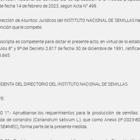
de fecha 14 de febrero de 2023, según Acta N° 499.
Dirección de Asuntos Jurídicos del INSTITUTO NACIONAL DE SEMILLAS h
vención que le compete.
uscripta es competente para dictar el presente acto, en virtud de lo estab
culos 8° y 9º del Decreto 2.817 de fecha 30 de diciembre de 1991, ratifica
5.845.
IDENTA DEL DIRECTORIO DEL INSTITUTO NACIONAL DE SEMILLAS
E:
 1°.- Apruébanse los requerimientos para la producción de semillas 
ada de coriandro (Coriandrum sativum L.), que como Anexo (IF-2023-8
E#MEC), forma parte de la presente medida.