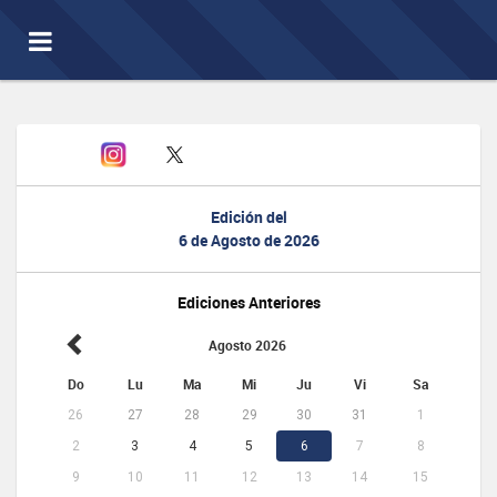
Toggle
navigation
Edición del
6 de Agosto de 2026
Ediciones Anteriores
Agosto 2026
Do
Lu
Ma
Mi
Ju
Vi
Sa
26
27
28
29
30
31
1
2
3
4
5
6
7
8
9
10
11
12
13
14
15