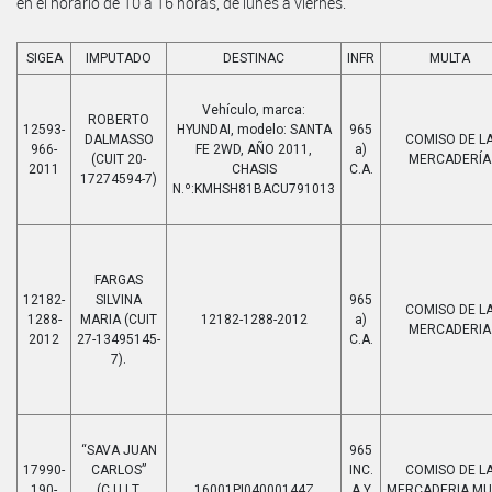
en el horario de 10 a 16 horas, de lunes a viernes.
SIGEA
IMPUTADO
DESTINAC
INFR
MULTA
Vehículo, marca:
ROBERTO
12593-
HYUNDAI, modelo: SANTA
965
DALMASSO
COMISO DE L
966-
FE 2WD, AÑO 2011,
a)
(CUIT 20-
MERCADERÍA
2011
CHASIS
C.A.
17274594-7)
N.º:KMHSH81BACU791013
FARGAS
12182-
SILVINA
965
COMISO DE L
1288-
MARIA (CUIT
12182-1288-2012
a)
MERCADERIA
2012
27-13495145-
C.A.
7).
“SAVA JUAN
965
17990-
CARLOS”
INC.
COMISO DE L
190-
(C.U.I.T.
16001PI04000144Z
A Y
MERCADERIA.MU