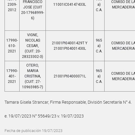
FRANCISCO
COMISO DE L
2309-
11001IC04147433L
a)
JOSE (CUIT
MERCADERIA
2012
C.A.
20-17968999-
6)
VIGNE,
17990-
NICOLAS
965
21001PI04001429T Y
COMISO DE L
610-
CESAR,
a)
21001PI04001430L
MERCADERIA
2021
(CUIT: 20-
C.A.
28323302-3)
OTERO,
17990-
MARIA
965
COMISO DE L
401-
CRISTINA,
21001PI04000071L
a)
MERCADERIA
2021
(CUIT: 27-
C.A.
10965985-7)
Tamara Gisela Strancar, Firma Responsable, División Secretaría N° 4.
e. 19/07/2023 N° 55649/23 v. 19/07/2023
Fecha de publicación 19/07/2023