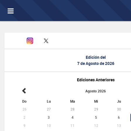
Toggle
navigation
Edición del
7 de Agosto de 2026
Ediciones Anteriores
Agosto 2026
Do
Lu
Ma
Mi
Ju
26
27
28
29
30
2
3
4
5
6
9
10
11
12
13