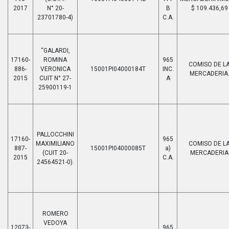
2017
N° 20-
B
$ 109.436,69
23701780-4)
C.A.
“GALARDI,
17160-
ROMINA
965
COMISO DE L
886-
VERONICA
15001PI04000184T
INC.
MERCADERIA
2015
CUIT N° 27-
A
25900119-1
PALLOCCHINI
17160-
965
MAXIMILIANO
COMISO DE L
887-
15001PI04000085T
a)
(CUIT 20-
MERCADERIA
2015
C.A.
24564521-0).
ROMERO
VEDOYA
12073-
965