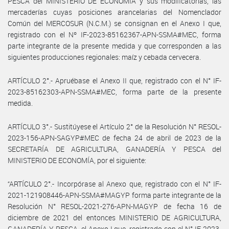
PESCA del MINISTERIO DE ECONOMÍA y sus modificatorias, las
mercaderías cuyas posiciones arancelarias del Nomenclador
Común del MERCOSUR (N.C.M.) se consignan en el Anexo I que,
registrado con el Nº IF-2023-85162367-APN-SSMA#MEC, forma
parte integrante de la presente medida y que corresponden a las
siguientes producciones regionales: maíz y cebada cervecera.
ARTÍCULO 2°.- Apruébase el Anexo II que, registrado con el N° IF-
2023-85162303-APN-SSMA#MEC, forma parte de la presente
medida.
ARTÍCULO 3°.- Sustitúyese el Artículo 2° de la Resolución N° RESOL-
2023-156-APN-SAGYP#MEC de fecha 24 de abril de 2023 de la
SECRETARÍA DE AGRICULTURA, GANADERÍA Y PESCA del
MINISTERIO DE ECONOMÍA, por el siguiente:
“ARTÍCULO 2°.- Incorpórase al Anexo que, registrado con el N° IF-
2021-121908446-APN-SSMA#MAGYP forma parte integrante de la
Resolución N° RESOL-2021-276-APN-MAGYP de fecha 16 de
diciembre de 2021 del entonces MINISTERIO DE AGRICULTURA,
GANADERÍA Y PESCA, el Anexo I que, registrado con el N° IF-2023-