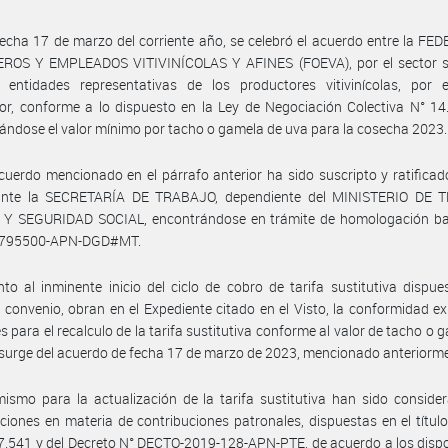
echa 17 de marzo del corriente año, se celebró el acuerdo entre la F
ROS Y EMPLEADOS VITIVINÍCOLAS Y AFINES (FOEVA), por el sector si
s entidades representativas de los productores vitivinícolas, por e
r, conforme a lo dispuesto en la Ley de Negociación Colectiva N° 14.
ijándose el valor mínimo por tacho o gamela de uva para la cosecha 2023.
cuerdo mencionado en el párrafo anterior ha sido suscripto y ratificad
ante la SECRETARÍA DE TRABAJO, dependiente del MINISTERIO DE 
Y SEGURIDAD SOCIAL, encontrándose en trámite de homologación baj
1795500-APN-DGD#MT.
to al inminente inicio del ciclo de cobro de tarifa sustitutiva dispue
 convenio, obran en el Expediente citado en el Visto, la conformidad e
es para el recalculo de la tarifa sustitutiva conforme al valor de tacho o 
surge del acuerdo de fecha 17 de marzo de 2023, mencionado anteriorm
ismo para la actualización de la tarifa sustitutiva han sido conside
ciones en materia de contribuciones patronales, dispuestas en el título
7.541 y del Decreto N° DECTO-2019-128-APN-PTE, de acuerdo a los disp