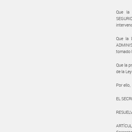
Que la
SEGURID
interven
Que la 
ADMINI
tomado l
Que la p
de la Le
Por ello,
EL SECR
RESUELV
ARTÍCULO