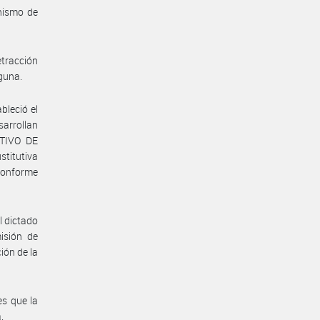
nismo de
tracción
guna.
leció el
sarrollan
CTIVO DE
stitutiva
 conforme
l dictado
isión de
ión de la
es que la
.