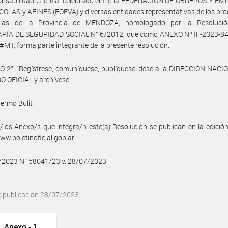
onsabilidad Gremial celebrado entre la FEDERACIÓN DE OBREROS Y E
COLAS y AFINES (FOEVA) y diversas entidades representativas de los pr
ícolas de la Provincia de MENDOZA, homologado por la Resoluci
RÍA DE SEGURIDAD SOCIAL N° 6/2012, que como ANEXO Nº IF-2023-8
T, forma parte integrante de la presente resolución.
 2°.- Regístrese, comuníquese, publíquese, dése a la DIRECCIÓN NACI
 OFICIAL y archívese.
lermo Bulit
/los Anexo/s que integra/n este(a) Resolución se publican en la edició
w.boletinoficial.gob.ar-
7/2023 N° 58041/23 v. 28/07/2023
e publicación 28/07/2023
Anexo - 1