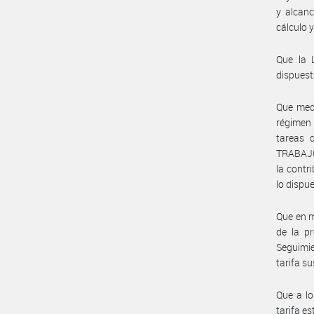
y alcan
cálculo 
Que la L
dispuest
Que medi
régimen 
tareas 
TRABAJO 
la contr
lo dispu
Que en m
de la p
Seguimie
tarifa su
Que a lo
tarifa e