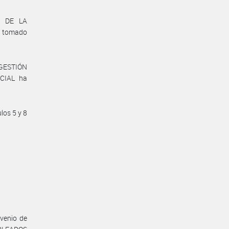
S DE LA
a tomado
 GESTIÓN
CIAL ha
los 5 y 8
nvenio de