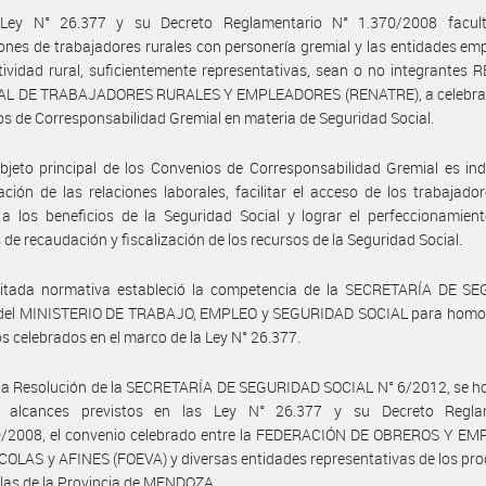
Ley N° 26.377 y su Decreto Reglamentario N° 1.370/2008 facul
ones de trabajadores rurales con personería gremial y las entidades em
tividad rural, suficientemente representativas, sean o no integrantes
L DE TRABAJADORES RURALES Y EMPLEADORES (RENATRE), a celebrar 
s de Corresponsabilidad Gremial en materia de Seguridad Social.
bjeto principal de los Convenios de Corresponsabilidad Gremial es ind
ación de las relaciones laborales, facilitar el acceso de los trabajado
 a los beneficios de la Seguridad Social y lograr el perfeccionamien
de recaudación y fiscalización de los recursos de la Seguridad Social.
citada normativa estableció la competencia de la SECRETARÍA DE S
del MINISTERIO DE TRABAJO, EMPLEO y SEGURIDAD SOCIAL para homol
s celebrados en el marco de la Ley N° 26.377.
 la Resolución de la SECRETARÍA DE SEGURIDAD SOCIAL N° 6/2012, se h
 alcances previstos en las Ley N° 26.377 y su Decreto Regla
0/2008, el convenio celebrado entre la FEDERACIÓN DE OBREROS Y E
COLAS y AFINES (FOEVA) y diversas entidades representativas de los pr
colas de la Provincia de MENDOZA.