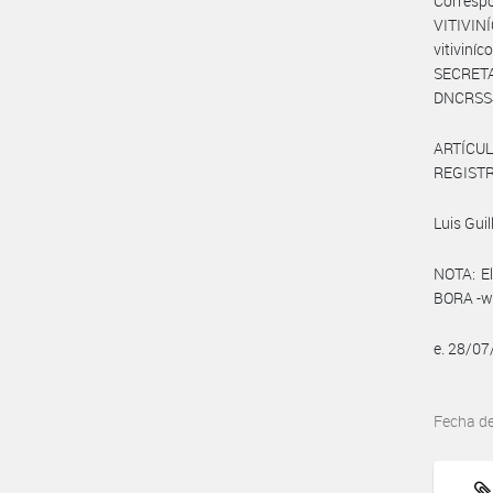
Corresp
VITIVINÍ
vitivin
SECRETA
DNCRSS#M
ARTÍCULO
REGISTRO
Luis Guil
NOTA: El
BORA -ww
e. 28/0
Fecha d