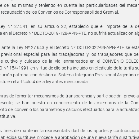
ce de las mismas y teniendo en cuenta las particularidades del meca
y recaudación de los Convenios de Corresponsabilidad Gremial.
ey N° 27.541, en su artículo 22, estableció que el importe de la de
a en el Decreto N° DECTO-2019-128-APN-PTE, no sufrirá actualización al
ante la Ley Nº 27.643 y el Decreto Nº DCTO-2022-99-APN-PTE se estab
previsional especial para las trabajadoras y los trabajadores que de
de cultivo y cuidado de la vid, enmarcados en el CONVENIO COLE
Nº 154/1991, en virtud de ello se ha incluido en el cálculo de la tarifa su
ibución patronal con destino al Sistema Integrado Previsional Argentino
esto en el artículo 4 de la ley antes mencionada.
iras de fomentar mecanismos de transparencia y participación, previo a
resente, se han puesto en conocimiento de los miembros de la Com
nto del convenio los parámetros y cálculos efectuados para la actualizac
stitutiva.
s fines de mantener la representatividad de los aportes y contribucion
stablecida sustituye, procede la aprobación de una nueva tarifa sustitutiva