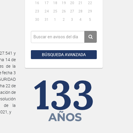
16
17
18
19
20
21
22
23
24
25
26
27
28
29
30
31
1
2
3
4
5
27.541 y
BÚSQUEDA AVANZADA
cha 14 de
es de la
 fecha 3
EGURIDAD
ha 22 de
zación de
esolución
 de la
021, y