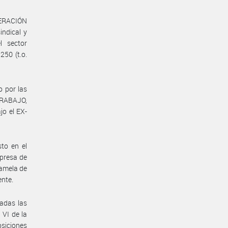
EDERACIÓN
ndical y
l sector
250 (t.o.
o por las
TRABAJO,
o el EX-
sto en el
xpresa de
gamela de
ente.
radas las
 VI de la
osiciones