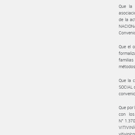
Que la 
asociaci
de la ac
NACIONA
Convenio
Que el o
formaliz
familias
métodos 
Que la 
SOCIAL 
convenio
Que por
con los
N° 1.37
VITIVINÍ
vitiviní