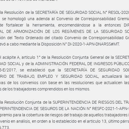
 la Resolución de la SECRETARÍA DE SEGURIDAD SOCIAL N° RESOL-202
 se homologó una adenda al Convenio de Corresponsabilidad Gremia
de fortalecer la herramienta, encomendándose a la entonces D
AL DE ARMONIZACIÓN DE LOS REGÍMENES DE LA SEGURIDAD SOC
ión del Texto Ordenado del citado Convenio de Corresponsabilidad Gr
llevó a cabo mediante la Disposición N° DI-2020-1-APN-DNARSS#MT.
l acápite A, artículo 1° de la Resolución Conjunta General de la SECR
AD SOCIAL y de la ADMINISTRACIÓN FEDERAL DE INGRESOS PÚBLICO
5-E/2017, se estableció que la SECRETARÍA DE SEGURIDAD SOC
RIO DE TRABAJO, EMPLEO Y SEGURIDAD SOCIAL, actualizará las
ivas de los convenios con base en las resoluciones que actualicen la
es de los trabajadores comprendidos en los mismos.
 la Resolución Conjunta de la SUPERINTENDENCIA DE RIESGOS DEL T
UPERINTENDENCIA DE SEGUROS DE LA NACIÓN N° RESFC-2021-1-APN
el premio para la cobertura de riesgos del trabajo de aquellos trabajadores 
venio en análisis, en orden a lo establecido en el artículo 13, último párr
6.773.