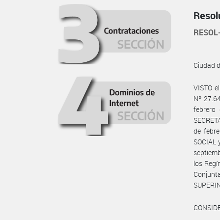
Resol
RESOL
Ciudad 
VISTO e
Nº 27.64
febrero
SECRETA
de febr
SOCIAL 
septiemb
los Regí
Conju
SUPERIN
CONSID