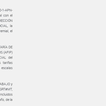
0-1-APN-
l con el
IRECCIÓN
IAL, la
emial, el
ETARÍA DE
S (AFIP)
IAL del
 tarifas
s escalas
RABAJO y
-SRT#MT,
incluidos
afo, de la