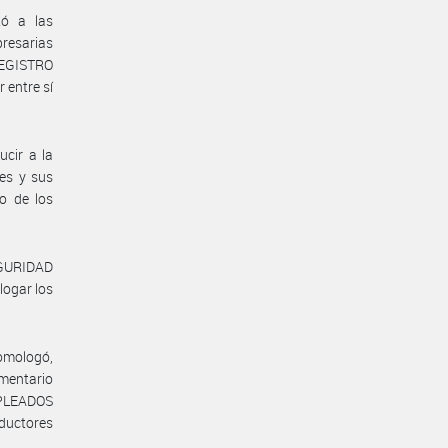
tó a las
presarias
 REGISTRO
entre sí
ucir a la
res y sus
to de los
EGURIDAD
ogar los
omologó,
mentario
MPLEADOS
oductores