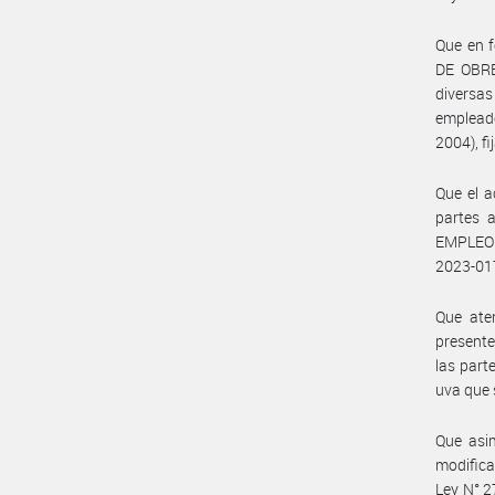
Que en f
DE OBRE
diversa
empleado
2004), f
Que el a
partes 
EMPLEO 
2023-0
Que aten
presente
las part
uva que 
Que asim
modifica
Ley N° 2