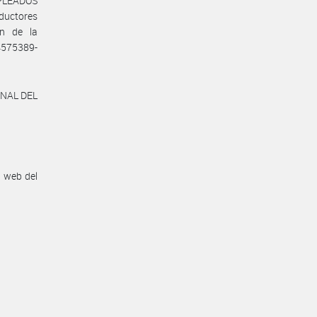
MPLEADOS
oductores
ón de la
4575389-
ONAL DEL
n web del