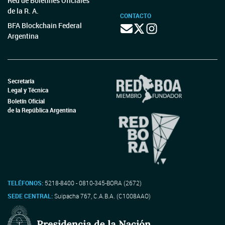
Red de Boletines Oficiales
de la R. A.
CONTACTO
BFA Blockchain Federal
Argentina
Secretaría
Legal y Técnica
Boletín Oficial
de la República Argentina
TELÉFONOS:
5218-8400 - 0810-345-BORA (2672)
SEDE CENTRAL:
Suipacha 767, C.A.B.A. (C1008AAO)