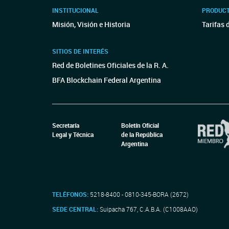
INSTITUCIONAL
PRODUCT
Misión, Visión e Historia
Tarifas 
SITIOS DE INTERÉS
Red de Boletines Oficiales de la R. A.
BFA Blockchain Federal Argentina
Secretaría
Boletín Oficial
Legal y Técnica
de la República
Argentina
TELÉFONOS:
5218-8400 - 0810-345-BORA (2672)
SEDE CENTRAL:
Suipacha 767, C.A.B.A. (C1008AAO)