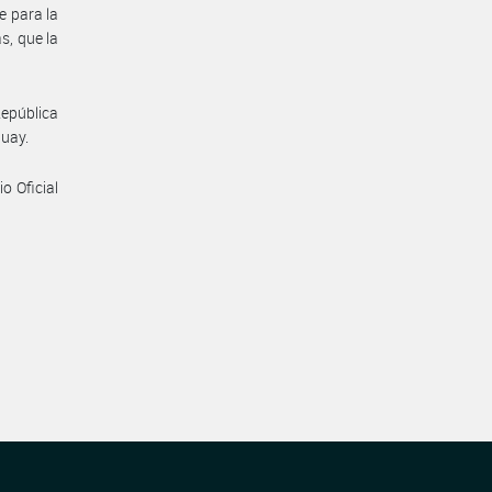
se para la
s, que la
República
guay.
io Oficial