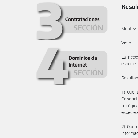
Resol
Montevi
Visto:
La nece
especie 
Resulta
1) Que 
Condric
biológi
especie 
2) Que d
informac