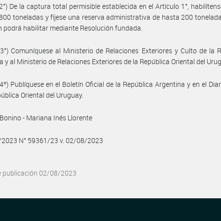
2°) De la captura total permisible establecida en el Artículo 1°, habilíten
800 toneladas y fíjese una reserva administrativa de hasta 200 tonelada
 podrá habilitar mediante Resolución fundada.
 3°) Comuníquese al Ministerio de Relaciones Exteriores y Culto de la 
a y al Ministerio de Relaciones Exteriores de la República Oriental del Uru
4º) Publíquese en el Boletín Oficial de la República Argentina y en el Diar
pública Oriental del Uruguay.
Bonino - Mariana Inés Llorente
8/2023 N° 59361/23 v. 02/08/2023
e publicación 02/08/2023