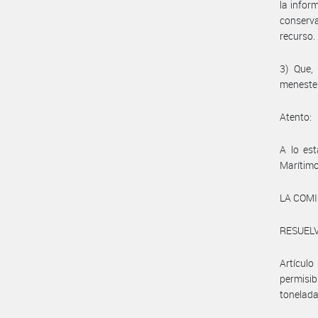
la infor
conserv
recurso.
3) Que,
menester
Atento:
A lo est
Marítimo
LA COMI
RESUELV
Artícul
permisi
tonelada