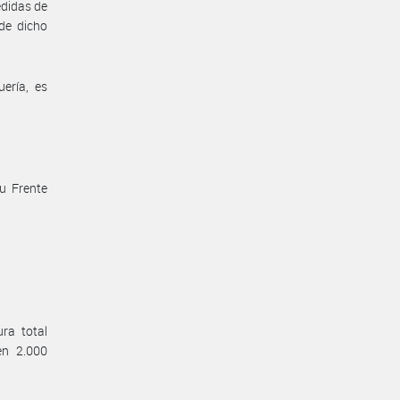
edidas de
de dicho
ería, es
su Frente
ra total
en 2.000