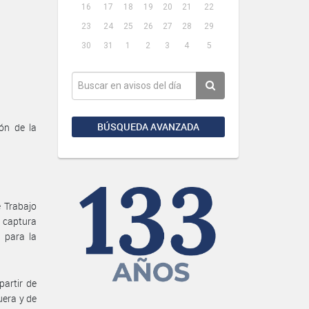
16
17
18
19
20
21
22
23
24
25
26
27
28
29
30
31
1
2
3
4
5
BÚSQUEDA AVANZADA
ón de la
 Trabajo
 captura
 para la
partir de
uera y de