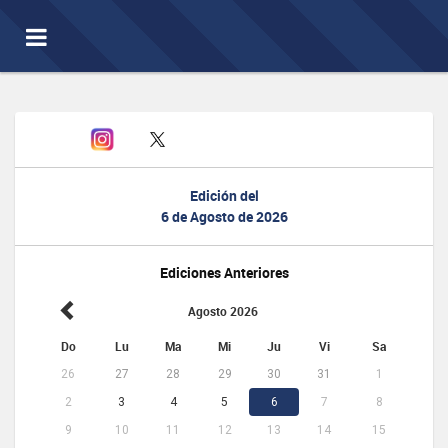
Toggle
navigation
Edición del
6 de Agosto de 2026
Ediciones Anteriores
Agosto 2026
Do
Lu
Ma
Mi
Ju
Vi
Sa
26
27
28
29
30
31
1
2
3
4
5
6
7
8
9
10
11
12
13
14
15