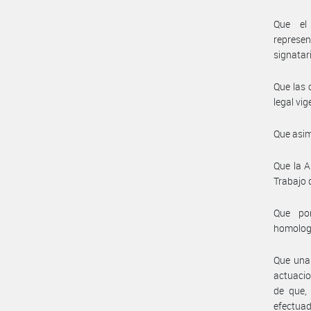
Que el 
represe
signatar
Que las 
legal vig
Que asim
Que la A
Trabajo 
Que por
homolog
Que una 
actuacio
de que, 
efectua