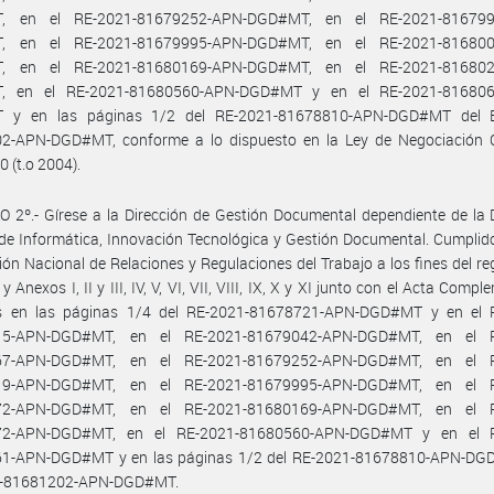
, en el RE-2021-81679252-APN-DGD#MT, en el RE-2021-816799
, en el RE-2021-81679995-APN-DGD#MT, en el RE-2021-816800
, en el RE-2021-81680169-APN-DGD#MT, en el RE-2021-816802
, en el RE-2021-81680560-APN-DGD#MT y en el RE-2021-816806
 y en las páginas 1/2 del RE-2021-81678810-APN-DGD#MT del E
2-APN-DGD#MT, conforme a lo dispuesto en la Ley de Negociación C
0 (t.o 2004).
 2º.- Gírese a la Dirección de Gestión Documental dependiente de la 
de Informática, Innovación Tecnológica y Gestión Documental. Cumplid
ción Nacional de Relaciones y Regulaciones del Trabajo a los fines del reg
 Anexos I, II y III, IV, V, VI, VII, VIII, IX, X y XI junto con el Acta Comp
s en las páginas 1/4 del RE-2021-81678721-APN-DGD#MT y en el 
15-APN-DGD#MT, en el RE-2021-81679042-APN-DGD#MT, en el R
67-APN-DGD#MT, en el RE-2021-81679252-APN-DGD#MT, en el R
19-APN-DGD#MT, en el RE-2021-81679995-APN-DGD#MT, en el R
72-APN-DGD#MT, en el RE-2021-81680169-APN-DGD#MT, en el R
72-APN-DGD#MT, en el RE-2021-81680560-APN-DGD#MT y en el R
1-APN-DGD#MT y en las páginas 1/2 del RE-2021-81678810-APN-DG
1-81681202-APN-DGD#MT.