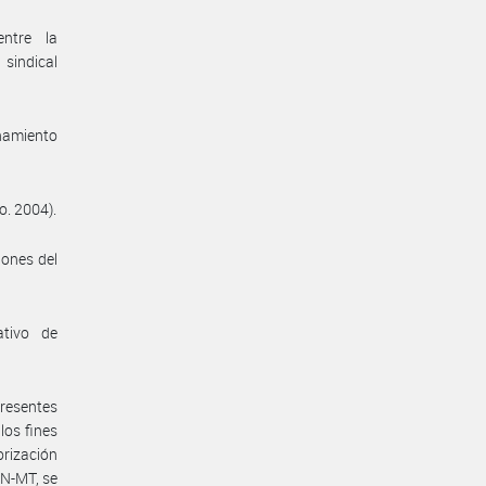
entre la
sindical
enamiento
o. 2004).
iones del
ativo de
presentes
los fines
orización
N-MT, se