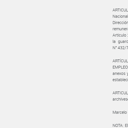
ARTICULO
Nacional
Direcció
remunera
Artículo
la guar
N° 432/
ARTÍCUL
EMPLEO Y
anexos y
estableci
ARTICULO
archíves
Marcelo 
NOTA: El