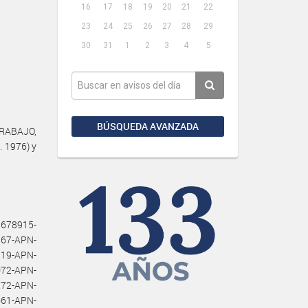
16
17
18
19
20
21
22
23
24
25
26
27
28
29
30
31
1
2
3
4
5
BÚSQUEDA AVANZADA
TRABAJO,
. 1976) y
1678915-
167-APN-
19-APN-
72-APN-
72-APN-
61-APN-