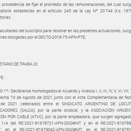
a procedencia de fijar el promedio de las remuneraciones, del cual surg
atorio establecido en el artículo 245 de la Ley Nº 20.744 (t.o. 197
torias.
facultades del suscripto para resolver en las presentes actuaciones, surg
iones otorgadas por el DECTO-2019-75-APN-PTE.
ETARIO DE TRABAJO
E:
1º.- Decláranse homologados el Acuerdo y Anexos I, II, III, IV, V, VI, VII, V
 fecha 10 de Agosto de 2021 junto con el Acta Complementaria de fec
 de 2021 celebrados entre el SINDICATO ARGENTINO DE LOCU
ADORES (SALCo), por la parte sindical, y la ASOCIACIÓN ARGE
IÓN POR CABLE (ATVC), por la parte empleadora, que surgen agregado
 1/4 del RE-2021-81678721-APN-DGD#MT y en el RE-2021-81678
, en el RE-2021-81679042-APN-DGD#MT, en el RE-2021-816791