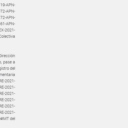
19-APN-
72-APN-
72-APN-
61-APN-
X-2021-
olectiva
Dirección
o, pase a
istro del
lementaria
RE-2021-
E-2021-
E-2021-
E-2021-
E-2021-
E-2021-
D#MT del