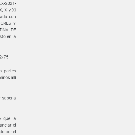
X-2021-
X, X y XI
rada con
TORES Y
NTINA DE
to en la
32/75.
s partes
inos allí
r saber a
e que la
anciar el
do por el