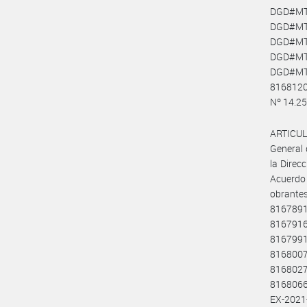
DGD#MT
DGD#MT
DGD#MT
DGD#MT
DGD#MT
8168120
Nº 14.25
ARTICULO
General 
la Direc
Acuerdo y
obrante
816789
816791
816799
816800
816802
8168066
EX-202