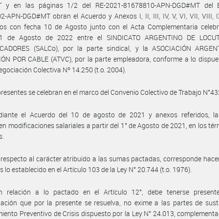
 y en las páginas 1/2 del RE-2021-81678810-APN-DGD#MT del E
-APN-DGD#MT obran el Acuerdo y Anexos I, II, III, IV, V, VI, VII, VIII, I
dos con fecha 10 de Agosto junto con el Acta Complementaria celeb
11 de Agosto de 2022 entre el SINDICATO ARGENTINO DE LOCU
ADORES (SALCo), por la parte sindical, y la ASOCIACIÓN ARGE
ÓN POR CABLE (ATVC), por la parte empleadora, conforme a lo dispues
egociación Colectiva Nº 14.250 (t.o. 2004).
presentes se celebran en el marco del Convenio Colectivo de Trabajo N°4
iante el Acuerdo del 10 de agosto de 2021 y anexos referidos, la
en modificaciones salariales a partir del 1° de Agosto de 2021, en los térm
s.
respecto al carácter atribuido a las sumas pactadas, corresponde hace
s lo establecido en el Artículo 103 de la Ley N° 20.744 (t.o. 1976).
n relación a lo pactado en el Artículo 12°, debe tenerse present
ción que por la presente se resuelva, no exime a las partes de sust
iento Preventivo de Crisis dispuesto por la Ley N° 24.013, complementa