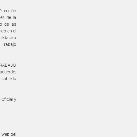
Dirección
vés de la
o de las
ido en el
océdase a
 Trabajo
TRABAJO,
 acuerdo,
icable lo
Oficial y
n web del