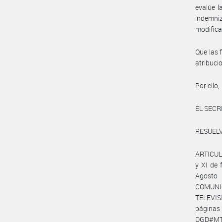
evalúe l
indemniz
modifica
Que las 
atribuc
Por ello,
EL SECR
RESUELV
ARTICULO 
y XI de
Agosto
COMUNIC
TELEVIS
páginas
DGD#MT