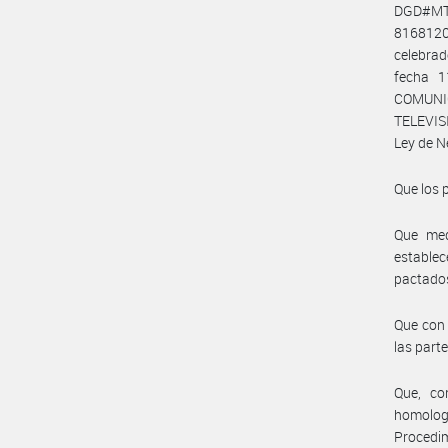
DGD#MT
81681202
celebra
fecha 
COMUNIC
TELEVISI
Ley de N
Que los 
Que med
establec
pactado
Que con 
las parte
Que, co
homologa
Procedim