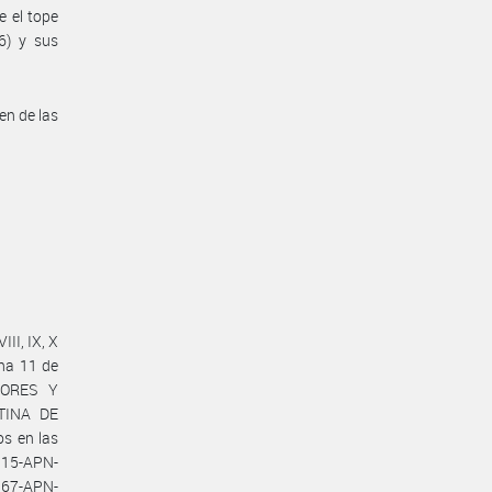
e el tope
6) y sus
en de las
III, IX, X
ha 11 de
TORES Y
NTINA DE
s en las
915-APN-
67-APN-