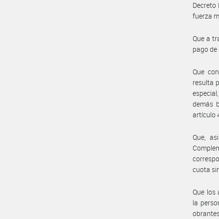
Decreto 
fuerza m
Que a tr
pago de 
Que con 
resulta 
especia
demás bi
artículo
Que, as
Complem
correspo
cuota sin
Que los 
la perso
obrantes