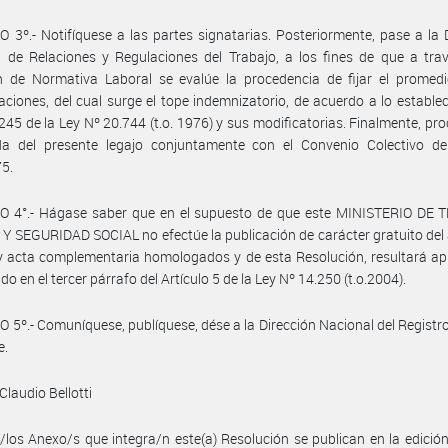
 3º.- Notifíquese a las partes signatarias. Posteriormente, pase a la 
 de Relaciones y Regulaciones del Trabajo, a los fines de que a tra
n de Normativa Laboral se evalúe la procedencia de fijar el promedi
ciones, del cual surge el tope indemnizatorio, de acuerdo a lo establec
 245 de la Ley Nº 20.744 (t.o. 1976) y sus modificatorias. Finalmente, pr
da del presente legajo conjuntamente con el Convenio Colectivo de
75.
O 4°.- Hágase saber que en el supuesto de que este MINISTERIO DE 
 SEGURIDAD SOCIAL no efectúe la publicación de carácter gratuito del
 acta complementaria homologados y de esta Resolución, resultará apl
do en el tercer párrafo del Artículo 5 de la Ley Nº 14.250 (t.o.2004).
 5º.- Comuníquese, publíquese, dése a la Dirección Nacional del Registro 
e.
Claudio Bellotti
/los Anexo/s que integra/n este(a) Resolución se publican en la edició