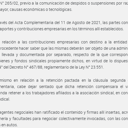
N° 265/02, previo a la comunicación de despidos o suspensiones por r
ayor, causas económicas o tecnológicas.
avés del Acta Complementaria del 11 de Agosto de 2021, las partes con
aportes y contribuciones empresarias en los términos allí establecidos.
relación a las contribuciones empresarias con destino a la entidad 
procedente hacer saber que las mismas deberán ser objeto de una admin
l, llevada y documentada por separado, respecto de la que correspon
enes y fondos sindicales propiamente dichos, en virtud de lo dispues
 4° del Decreto N° 467/88, reglamentario de la Ley N° 23.551.
imismo en relación a la retención pactada en la cláusula segunda 
entaria, cabe dejar sentado que dicha retención compensara el v
nda retener a los trabajadores afiliados a la asociación sindical, en co
dical.
agentes negociales han ratificado el contenido y firmas allí insertas, ac
nería y facultades para negociar colectivamente invocadas, con las co
 en autos.