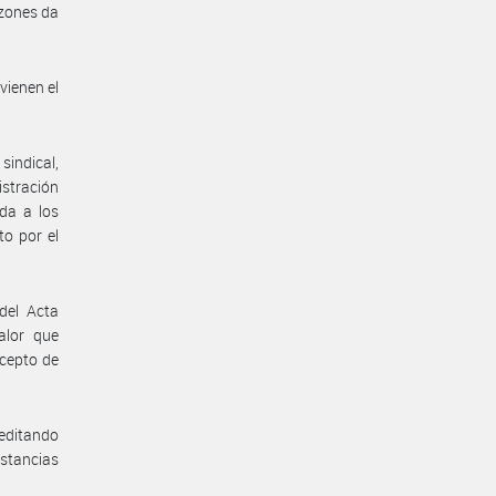
azones da
vienen el
sindical,
istración
da a los
to por el
del Acta
alor que
ncepto de
reditando
nstancias