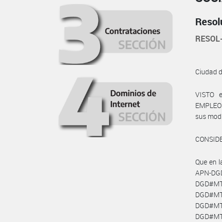
Resol
RESOL
Ciudad 
VISTO e
EMPLEO Y
sus modif
CONSID
Que en 
APN-DGD
DGD#MT
DGD#MT
DGD#MT
DGD#MT