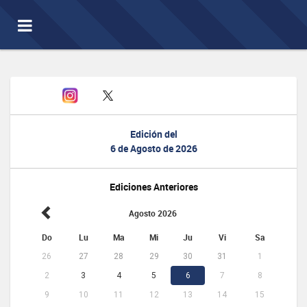
Toggle
navigation
Edición del
6 de Agosto de 2026
Ediciones Anteriores
Agosto 2026
Do
Lu
Ma
Mi
Ju
Vi
Sa
26
27
28
29
30
31
1
2
3
4
5
6
7
8
9
10
11
12
13
14
15