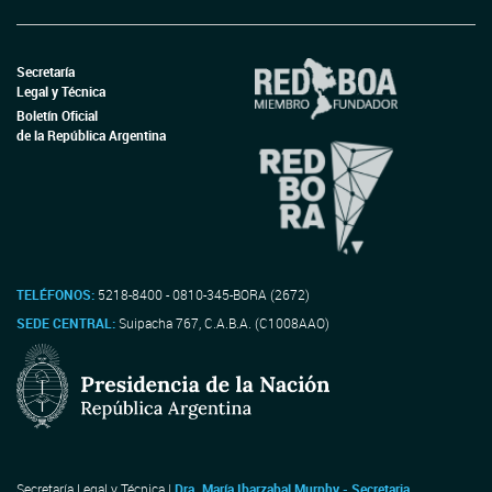
Secretaría
Legal y Técnica
Boletín Oficial
de la República Argentina
TELÉFONOS:
5218-8400 - 0810-345-BORA (2672)
SEDE CENTRAL:
Suipacha 767, C.A.B.A. (C1008AAO)
Secretaría Legal y Técnica |
Dra. María Ibarzabal Murphy - Secretaria