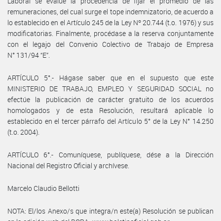
Laboral se evalúe la procedencia de fijar el promedio de las
remuneraciones, del cual surge el tope indemnizatorio, de acuerdo a
lo establecido en el Artículo 245 de la Ley Nº 20.744 (t.o. 1976) y sus
modificatorias. Finalmente, procédase a la reserva conjuntamente
con el legajo del Convenio Colectivo de Trabajo de Empresa
N° 131/94 “E”.
ARTÍCULO 5°.- Hágase saber que en el supuesto que este
MINISTERIO DE TRABAJO, EMPLEO Y SEGURIDAD SOCIAL no
efectúe la publicación de carácter gratuito de los acuerdos
homologados y de esta Resolución, resultará aplicable lo
establecido en el tercer párrafo del Artículo 5° de la Ley N° 14.250
(t.o. 2004).
ARTÍCULO 6°.- Comuníquese, publíquese, dése a la Dirección
Nacional del Registro Oficial y archívese.
Marcelo Claudio Bellotti
NOTA: El/los Anexo/s que integra/n este(a) Resolución se publican