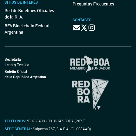
SITIOS DE INTERÉS
Preguntas Frecuentes
Red de Boletines Oficiales
de la R. A.
CONTACTO
BFA Blockchain Federal
Argentina
Secretaría
Legal y Técnica
Boletín Oficial
de la República Argentina
TELÉFONOS:
5218-8400 - 0810-345-BORA (2672)
SEDE CENTRAL:
Suipacha 767, C.A.B.A. (C1008AAO)