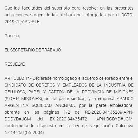
Que las facultades del suscripto para resolver en las presentes
actuaciones surgen de las atribuciones otorgadas por el DCTO-
2019-75-APN-PTE.
Por ello,
EL SECRETARIO DE TRABAJO
RESUELVE:
ARTÍCULO 1°.- Declárase homologado el acuerdo celebrado entre el
SINDICATO DE OBREROS Y EMPLEADOS DE LA INDUSTRIA DE
CELULOSA, PAPEL Y CARTON DE LA PROVINCIA DE MISIONES
(S.O.E.P. MISIONES), por la parte sindical, y la empresa ARAUCO
ARGENTINA SOCIEDAD ANONIMA, por la parte empleadora,
obrante en las páginas 1/2 del RE-2020-34435289-APN-
DGDYD#JGM del EX-2020-34435472- -APN-DGDYD#JGM,
conforme a lo dispuesto en la Ley de Negociación Colectiva
Nº 14.250 (t.o. 2004).