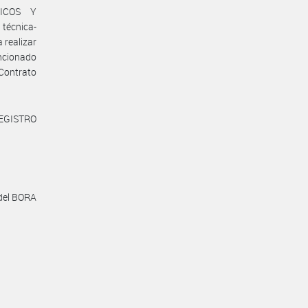
MICOS Y
écnica-
 realizar
ncionado
Contrato
REGISTRO
 del BORA