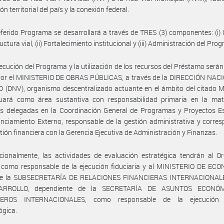
ón territorial del país y la conexión federal.
eferido Programa se desarrollará a través de TRES (3) componentes: (i)
uctura vial, (ii) Fortalecimiento institucional y (iii) Administración del Pro
jecución del Programa y la utilización de los recursos del Préstamo serán
por el MINISTERIO DE OBRAS PÚBLICAS, a través de la DIRECCIÓN NAC
 (DNV), organismo descentralizado actuante en el ámbito del citado Mi
uará como área sustantiva con responsabilidad primaria en la mat
es delegadas en la Coordinación General de Programas y Proyectos Es
nciamiento Externo, responsable de la gestión administrativa y corre
stión financiera con la Gerencia Ejecutiva de Administración y Finanzas.
cionalmente, las actividades de evaluación estratégica tendrán al O
 como responsable de la ejecución fiduciaria y al MINISTERIO DE ECO
de la SUBSECRETARÍA DE RELACIONES FINANCIERAS INTERNACIONA
ARROLLO, dependiente de la SECRETARÍA DE ASUNTOS ECONÓ
IEROS INTERNACIONALES, como responsable de la ejecución t
ógica.