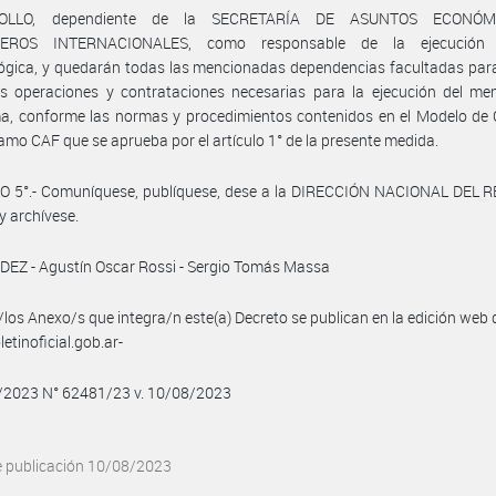
OLLO, dependiente de la SECRETARÍA DE ASUNTOS ECONÓ
IEROS INTERNACIONALES, como responsable de la ejecución t
gica, y quedarán todas las mencionadas dependencias facultadas para
as operaciones y contrataciones necesarias para la ejecución del me
a, conforme las normas y procedimientos contenidos en el Modelo de 
amo CAF que se aprueba por el artículo 1° de la presente medida.
O 5°.- Comuníquese, publíquese, dese a la DIRECCIÓN NACIONAL DEL 
y archívese.
EZ - Agustín Oscar Rossi - Sergio Tomás Massa
/los Anexo/s que integra/n este(a) Decreto se publican en la edición web
etinoficial.gob.ar-
8/2023 N° 62481/23 v. 10/08/2023
e publicación 10/08/2023