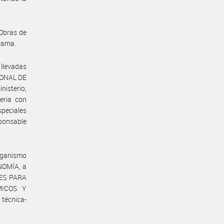
 Obras de
grama.
 llevadas
IONAL DE
nisterio,
eria con
peciales
sponsable
rganismo
NOMÍA, a
LES PARA
MICOS Y
écnica-