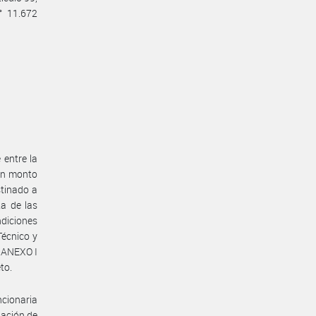
° 11.672
entre la
un monto
tinado a
a de las
ndiciones
écnico y
 ANEXO I
to.
ncionaria
tación de