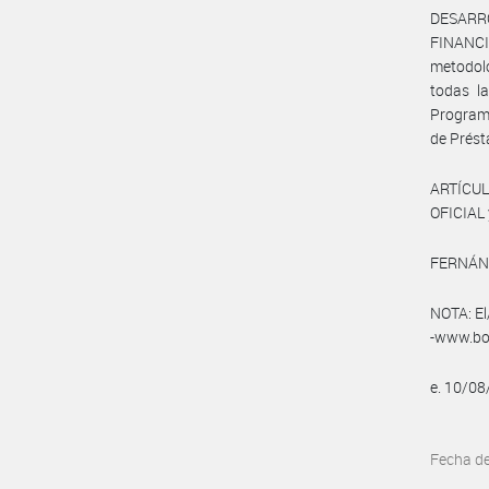
DESARR
FINANC
metodoló
todas l
Program
de Prést
ARTÍCUL
OFICIAL 
FERNÁND
NOTA: El
-www.bol
e. 10/0
Fecha d