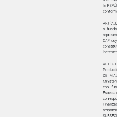
la REPÚ
conforme
ARTÍCULO
o funcio
represe
CAF cuy
constitu
incremen
ARTÍCUL
Product
DE VIAL
Minister
con fun
Especia
correspo
Finanzas
respons
SUBSEC