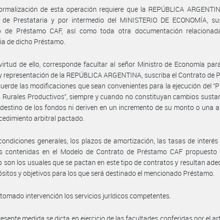
formalización de esta operación requiere que la REPÚBLICA ARGENTIN
r de Prestataria y por intermedio del MINISTERIO DE ECONOMÍA, sus
o de Préstamo CAF, así como toda otra documentación relacionad
ia de dicho Préstamo.
virtud de ello, corresponde facultar al señor Ministro de Economía par
 representación de la REPÚBLICA ARGENTINA, suscriba el Contrato de 
uerde las modificaciones que sean convenientes para la ejecución del 
Rurales Productivos”, siempre y cuando no constituyan cambios sustan
 destino de los fondos ni deriven en un incremento de su monto o una a
ocedimiento arbitral pactado.
condiciones generales, los plazos de amortización, las tasas de interé
as contenidas en el Modelo de Contrato de Préstamo CAF propuesto 
o son los usuales que se pactan en este tipo de contratos y resultan ad
ósitos y objetivos para los que será destinado el mencionado Préstamo.
tomado intervención los servicios jurídicos competentes.
resente medida se dicta en ejercicio de las facultades conferidas por el art