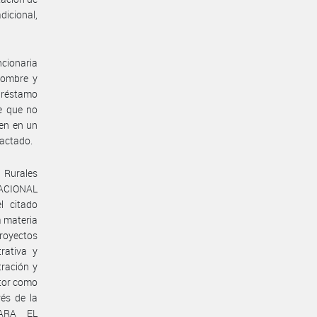
icional,
ncionaria
nombre y
Préstamo
e que no
ven en un
pactado.
 Rurales
NACIONAL
l citado
a materia
royectos
rativa y
tración y
utor como
és de la
PARA EL