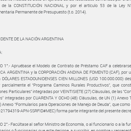
1 de la CONSTITUCIÓN NACIONAL y por el artículo 53 de la Ley N
ntaria Permanente de Presupuesto (t.o. 2014).
IDENTE DE LA NACIÓN ARGENTINA
A:
 1°.- Apruébase el Modelo de Contrato de Préstamo CAF a celebrarse 
CA ARGENTINA y la CORPORACIÓN ANDINA DE FOMENTO (CAF), por 
a DÓLARES ESTADOUNIDENSES CIEN MILLONES (USD 100.000.000) des
r parcialmente el “Programa Caminos Rurales Productivos”, que const
ones Particulares” integradas por VEINTISIETE (27) Cláusulas, de las “Co
s” integradas por CUARENTA Y OCHO (48) Cláusulas, de UN (1) Anexo T
) Anexo “Formularios para Operaciones de Manejo de Deuda”, que como
-21794319-APN-SSRFID#MEC) forma parte integrante del presente decre
 2°.- Facúltase al señor Ministro de Economía, o al funcionario o a la fu
narios o funcionarias que este designe, a suscribir, en nombre y represen