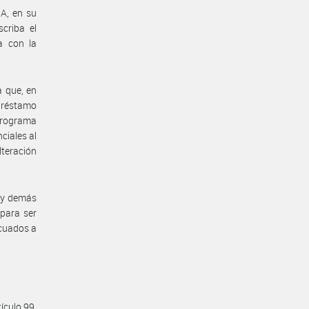
A, en su
criba el
a con la
a que, en
Préstamo
“Programa
ciales al
lteración
s y demás
para ser
ecuados a
ículo 99,