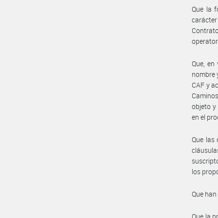
Que la 
carácte
Contrat
operator
Que, en 
nombre y
CAF y ac
Caminos 
objeto y
en el pr
Que las 
cláusul
suscript
los prop
Que han 
Que la p