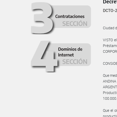
Decre
DCTO-2
Ciudad 
VISTO e
Préstam
CORPORA
CONSID
Que medi
ANDINA 
ARGENTI
Product
100.000.
Que el o
producti