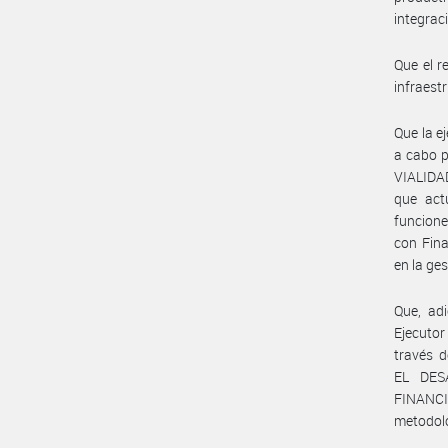
integraci
Que el r
infraestr
Que la e
a cabo 
VIALIDAD
que act
funcion
con Fina
en la ge
Que, adi
Ejecutor
través 
EL DES
FINANC
metodol