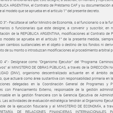
BLICA ARGENTINA, el Contrato de Préstamo CAF y su documentación ad
 al modelo que se aprueba en el artículo 1° del presente decreto.
 3°.- Facúltase al señor Ministro de Economía, o al funcionario o a la fu
narios o funcionarias que este designe, a convenir y suscribir, en 
ntación de la REPÚBLICA ARGENTINA, modificaciones al Contrato de 
o modelo se aprueba en el artículo 1° de la presente medida, siempr
yan cambios sustanciales en el objeto o destino de los fondos ni deri
to de su monto o introduzcan modificaciones al procedimiento arbitral 
O 4°.- Desígnase como “Organismo Ejecutor” del “Programa Caminos
ivos” al MINISTERIO DE OBRAS PÚBLICAS, a través de la DIRECCIÓN 
IDAD (DNV), organismo descentralizado actuante en el ámbito de
io, que actuará como área sustantiva con responsabilidad primaria en l
ciones delegadas en la Coordinación General de Programas y P
les con Financiamiento Externo, responsable de la gestión administ
nsable en la gestión financiera con la Gerencia Ejecutiva de Adminis
. Las actividades de evaluación estratégica tendrán al Organismo Ejec
able de la ejecución fiduciaria y al MINISTERIO DE ECONOMÍA, a trav
RETARÍA DE RELACIONES FINANCIERAS INTERNACIONALES 