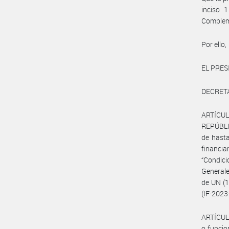
inciso 
Compleme
Por ello,
EL PRES
DECRET
ARTÍCULO
REPÚBLI
de hast
financia
“Condici
Generale
de UN (1
(IF-2023
ARTÍCULO
o funcio