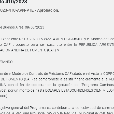
to 410/2023
023-410-APN-PTE - Aprobación.
de Buenos Aires, 09/08/2023
l Expediente N° EX-2023-16382214-APN-DGDA#MEC y el Modelo de Con
o CAF propuesto para ser suscripto entre la REPÚBLICA ARGENT
CIÓN ANDINA DE FOMENTO (CAF), y
ERANDO:
ante el Modelo de Contrato de Préstamo CAF citado en el Visto la CO
DE FOMENTO (CAF) se compromete a asistir financieramente a la R
NA con el fin de cooperar en la ejecución del “Programa Caminos
ivos”, por un monto de hasta DÓLARES ESTADOUNIDENSES CIEN MILLO
000).
bjetivo general del Programa es contribuir a la conectividad de camino
vos de la Red Vial Provincial (RVP) o la Red Vial Municipal (RVM), facil