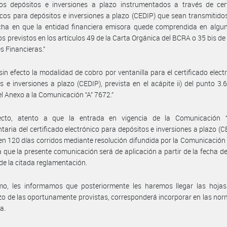
Los depósitos e inversiones a plazo instrumentados a través de cert
icos para depósitos e inversiones a plazo (CEDIP) que sean transmitidos
cha en que la entidad financiera emisora quede comprendida en algun
s previstos en los artículos 49 de la Carta Orgánica del BCRA o 35 bis de 
s Financieras.”
 sin efecto la modalidad de cobro por ventanilla para el certificado elect
s e inversiones a plazo (CEDIP), prevista en el acápite ii) del punto 3.6
el Anexo a la Comunicación “A” 7672.”
ecto, atento a que la entrada en vigencia de la Comunicación 
taria del certificado electrónico para depósitos e inversiones a plazo (C
 en 120 días corridos mediante resolución difundida por la Comunicación 
a que la presente comunicación será de aplicación a partir de la fecha d
 de la citada reglamentación.
imo, les informamos que posteriormente les haremos llegar las hojas
o de las oportunamente provistas, corresponderá incorporar en las nor
a.