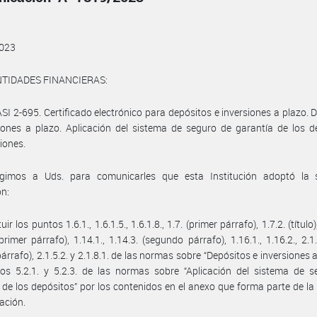
023
NTIDADES FINANCIERAS:
ASI 2-695. Certificado electrónico para depósitos e inversiones a plazo. 
iones a plazo. Aplicación del sistema de seguro de garantía de los d
iones.
igimos a Uds. para comunicarles que esta Institución adoptó la s
ón:
tuir los puntos 1.6.1., 1.6.1.5., 1.6.1.8., 1.7. (primer párrafo), 1.7.2. (título),
primer párrafo), 1.14.1., 1.14.3. (segundo párrafo), 1.16.1., 1.16.2., 2.1.
párrafo), 2.1.5.2. y 2.1.8.1. de las normas sobre “Depósitos e inversiones a
os 5.2.1. y 5.2.3. de las normas sobre “Aplicación del sistema de s
 de los depósitos” por los contenidos en el anexo que forma parte de la
ación.