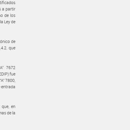
ificados
 a partir
o de los
la Ley de
rónico de
.4.2. que
“A” 7672
EDIP) fue
“A” 7800,
e entrada
 que, en
mas de la