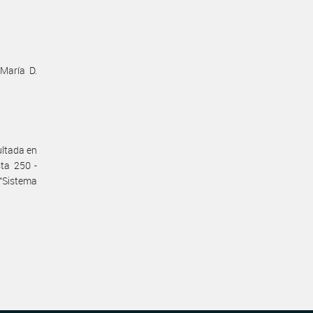
 María D.
ultada en
sta 250 -
“Sistema