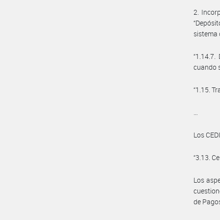
2. Incor
“Depósit
sistema 
“1.14.7.
cuando s
“1.15. T
…
Los CEDI
“3.13. C
Los aspe
cuestion
de Pagos