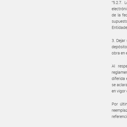
“5.2.7. 
electrón
de la fe
supuesto
Entidade
3. Dejar
depósito
obra en 
Al resp
reglamen
diferida
se aclar
en vigor
Por últ
reemplaz
referenci