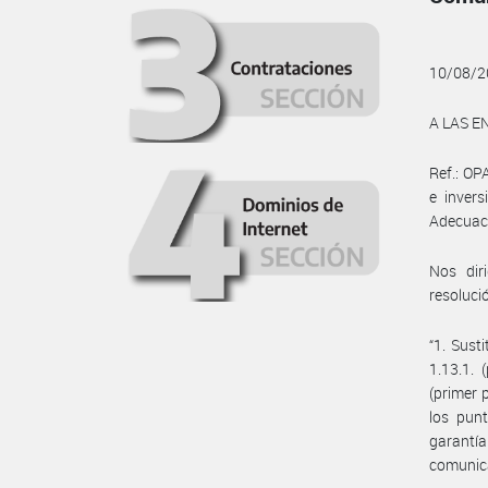
10/08/2
A LAS E
Ref.: OP
e invers
Adecuac
Nos dir
resoluci
“1. Susti
1.13.1. (
(primer 
los punt
garantía
comunic