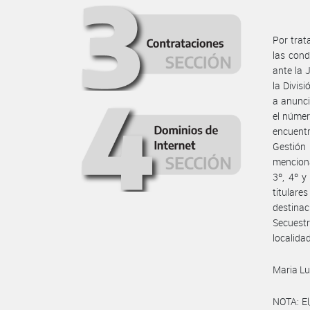
Por trat
las cond
ante la 
la Divis
a anunci
el númer
encuentr
Gestión 
menciona
3º, 4º y
titulare
destinac
Secuestr
localida
Maria Lu
NOTA: El