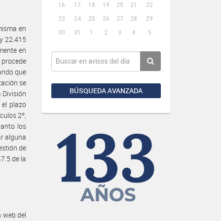
16
17
18
19
20
21
22
23
24
25
26
27
28
29
 misma en
30
31
1
2
3
4
5
ey 22.415
amente en
e procede
lando que
zación se
BÚSQUEDA AVANZADA
 División
 el plazo
culos 2º,
tanto los
ar alguna
estión de
7.5 de la
n web del