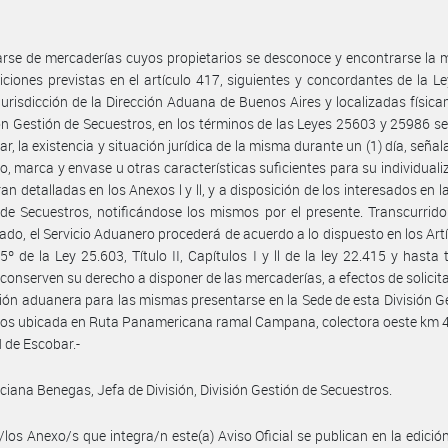
arse de mercaderías cuyos propietarios se desconoce y encontrarse la
iciones previstas en el artículo 417, siguientes y concordantes de la L
Jurisdicción de la Dirección Aduana de Buenos Aires y localizadas físic
ión Gestión de Secuestros, en los términos de las Leyes 25603 y 25986 s
ar, la existencia y situación jurídica de la misma durante un (1) día, seña
o, marca y envase u otras características suficientes para su individuali
an detalladas en los Anexos l y ll, y a disposición de los interesados en la
de Secuestros, notificándose los mismos por el presente. Transcurrido
do, el Servicio Aduanero procederá de acuerdo a lo dispuesto en los Artí
 5º de la Ley 25.603, Título II, Capítulos I y ll de la ley 22.415 y hasta 
s conserven su derecho a disponer de las mercaderías, a efectos de solicit
ión aduanera para las mismas presentarse en la Sede de esta División G
os ubicada en Ruta Panamericana ramal Campana, colectora oeste km 4
d de Escobar.-
ciana Benegas, Jefa de División, División Gestión de Secuestros.
/los Anexo/s que integra/n este(a) Aviso Oficial se publican en la edició