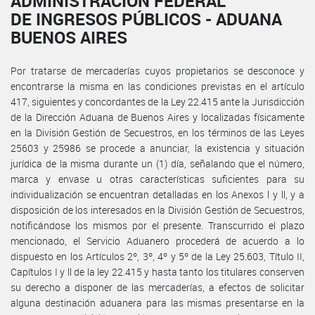
ADMINISTRACIÓN FEDERAL
DE INGRESOS PÚBLICOS - ADUANA
BUENOS AIRES
Por tratarse de mercaderías cuyos propietarios se desconoce y
encontrarse la misma en las condiciones previstas en el artículo
417, siguientes y concordantes de la Ley 22.415 ante la Jurisdicción
de la Dirección Aduana de Buenos Aires y localizadas físicamente
en la División Gestión de Secuestros, en los términos de las Leyes
25603 y 25986 se procede a anunciar, la existencia y situación
jurídica de la misma durante un (1) día, señalando que el número,
marca y envase u otras características suficientes para su
individualización se encuentran detalladas en los Anexos l y ll, y a
disposición de los interesados en la División Gestión de Secuestros,
notificándose los mismos por el presente. Transcurrido el plazo
mencionado, el Servicio Aduanero procederá de acuerdo a lo
dispuesto en los Artículos 2º, 3º, 4º y 5º de la Ley 25.603, Título II,
Capítulos I y ll de la ley 22.415 y hasta tanto los titulares conserven
su derecho a disponer de las mercaderías, a efectos de solicitar
alguna destinación aduanera para las mismas presentarse en la