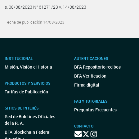
e. 08/08/2023 N° 61271/23 v. 14/08/2023
Fecha de publicación 14/08/2023
INSTITUCIONAL
AUTENTICACIONES
Misión, Visión e Historia
BFA Repositorio recibos
BFA Verificación
PRODUCTOS Y SERVICIOS
Firma digital
Tarifas de Publicación
FAQ Y TUTORIALES
SITIOS DE INTERÉS
Preguntas Frecuentes
Red de Boletines Oficiales
de la R. A.
CONTACTO
BFA Blockchain Federal
Argentina