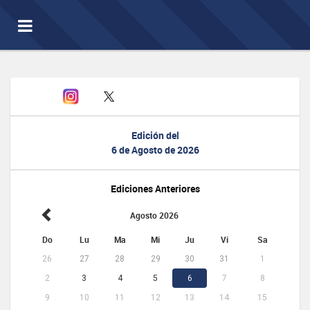
Toggle
navigation
Edición del
6 de Agosto de 2026
Ediciones Anteriores
Agosto 2026
Do
Lu
Ma
Mi
Ju
Vi
Sa
26
27
28
29
30
31
1
2
3
4
5
6
7
8
9
10
11
12
13
14
15