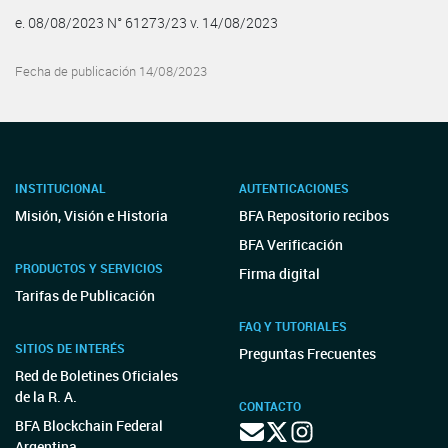
e. 08/08/2023 N° 61273/23 v. 14/08/2023
Fecha de publicación 14/08/2023
INSTITUCIONAL
AUTENTICACIONES
Misión, Visión e Historia
BFA Repositorio recibos
BFA Verificación
PRODUCTOS Y SERVICIOS
Firma digital
Tarifas de Publicación
FAQ Y TUTORIALES
SITIOS DE INTERÉS
Preguntas Frecuentes
Red de Boletines Oficiales
de la R. A.
CONTACTO
BFA Blockchain Federal
Argentina