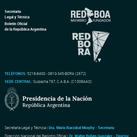
Secretaría
Legal y Técnica
Boletín Oficial
de la República Argentina
TELÉFONOS:
5218-8400 - 0810-345-BORA (2672)
SEDE CENTRAL:
Suipacha 767, C.A.B.A. (C1008AAO)
Secretaría Legal y Técnica |
Dra. María Ibarzabal Murphy - Secretaria
Dirección Nacional del Registro Oficial |
Dr. Walter Rubén Gonzalez - Director