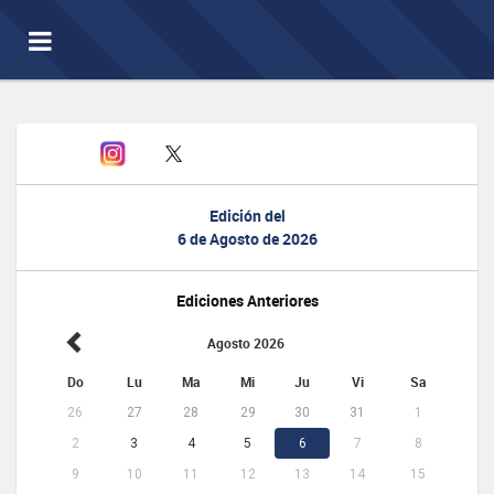
Toggle
navigation
Edición del
6 de Agosto de 2026
Ediciones Anteriores
Agosto 2026
Do
Lu
Ma
Mi
Ju
Vi
Sa
26
27
28
29
30
31
1
2
3
4
5
6
7
8
9
10
11
12
13
14
15