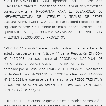
52310998-APN-SPE#ENACOM, aprobado por la Resolución
ENACOM N° 799/2021, modificado por su similar N° 2.226/2022,
correspondiente al PROGRAMA PARA EL DESARROLLO DE
INFRAESTRUCTURA DE INTERNET A TRAVÉS DE REDES
COMUNITARIAS “ROBERTO ARIAS”, el que quedará redactado de la
siguiente manera: “5.2. El monto mínimo a financiar será de PESOS
QUINIENTOS MIL ($500.000) y el máximo de PESOS CINCUENTA
MILLONES ($50.000.000) por PROYECTO.”.
ARTÍCULO 11.- Modifícase el monto destinado a cada beca de
estudio dispuesto en el Artículo 1° de la Resolución ENACOM
N° 245/2023, correspondiente al PROGRAMA NACIONAL DE
FORMACIÓN Y CAPACITACIÓN PARA INSTALACIÓN DE REDES
aprobado por la Resolución ENACOM Nº 1.720/2021, modificado
por la Resolución ENACOM N° 1.452/2022 y la Resolución ENACOM
N° 245/2023, el que ascenderá a la suma de PESOS TREINTA Y
CINCO MIL SEISCIENTOS SETENTA Y TRES CON VEINTIOCHO
CENTAVOS ($ 35.673,28).
ARTÍCULO 12.- Determínase que la presente medida comenzará a
regir desde el día de su publicación en el Boletín Oficial de la