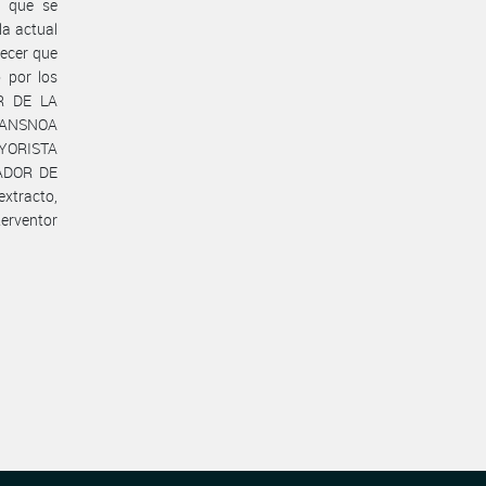
, que se
la actual
lecer que
 por los
OR DE LA
TRANSNOA
AYORISTA
ADOR DE
xtracto,
erventor