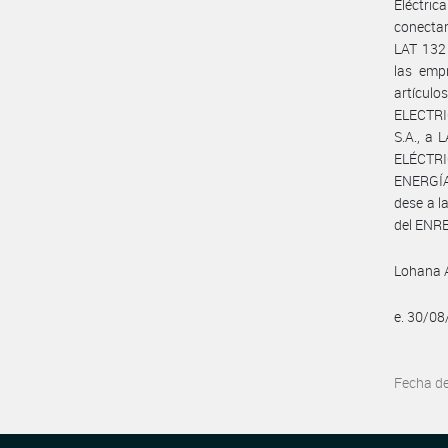
Eléctri
conectar
LAT 132 
las emp
artícul
ELECTRIC
S.A., a
ELÉCTR
ENERGÍA
dese a l
del ENRE
Lohana A
e. 30/0
Fecha d