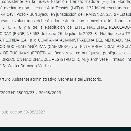
ca consistente en la nueva Estación Transformadora (ET) La Florida
á mediante una Línea de Alta Tensión (LAT) de 132 kV intersectando a 
kV Cevil Pozo - Burruyacú, en jurisdicción de TRANSNOA S.A. 2.- Estab
resas involucradas deberán dar estricto cumplimiento a lo dispuesto
os 5, 6, 7, 8 y 9 de la Resolución del ENTE NACIONAL REGULAD
IDAD (ENRE) Nº 563 de fecha 26 de julio de 2023. 3.- Notifíquese a 
 LA FLORIDA S.A., a la COMPAÑÍA ADMINISTRADORA DEL MERCADO M
ICO SOCIEDAD ANÓNIMA (CAMMESA) y al ENTE PROVINCIAL REGUL
 DE TUCUMÁN (EPRET). 4.- Regístrese, comuníquese, publíquese en e
a DIRECCIÓN NACIONAL DEL REGISTRO OFICIAL y archívese. Firmado: Int
, Sr. Walter Domingo Martello.-.
rturo, Asistente administrativo, Secretaria del Directorio.
8/2023 N° 68000/23 v. 30/08/2023
e publicación 30/08/2023