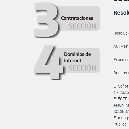
Resol
Resoluc
ACTA N°
Expedie
Buenos 
El Seño
1.- Aut
ELÉCTR
ANÓNIMA
SOCIEDAD
Florida 
Pública