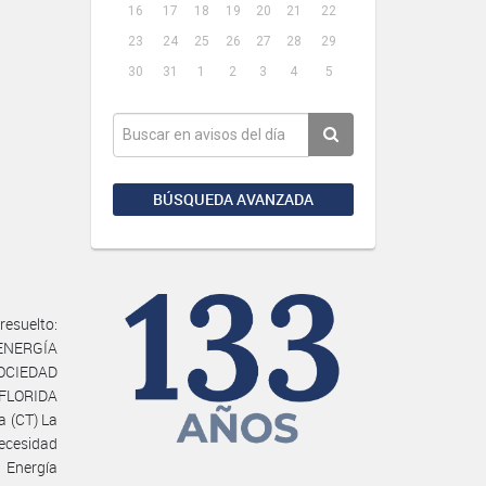
16
17
18
19
20
21
22
23
24
25
26
27
28
29
30
31
1
2
3
4
5
BÚSQUEDA AVANZADA
esuelto:
 ENERGÍA
OCIEDAD
 FLORIDA
a (CT) La
Necesidad
 Energía