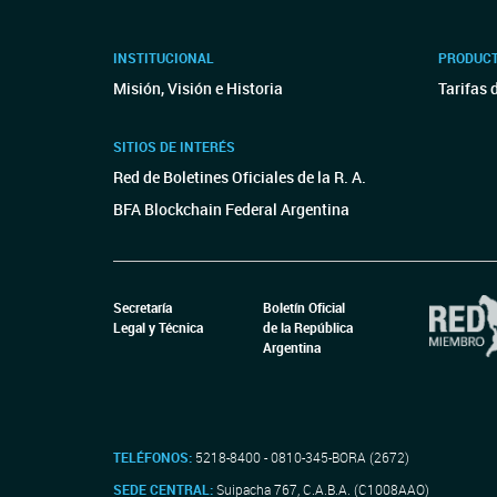
INSTITUCIONAL
PRODUCT
Misión, Visión e Historia
Tarifas 
SITIOS DE INTERÉS
Red de Boletines Oficiales de la R. A.
BFA Blockchain Federal Argentina
Secretaría
Boletín Oficial
Legal y Técnica
de la República
Argentina
TELÉFONOS:
5218-8400 - 0810-345-BORA (2672)
SEDE CENTRAL:
Suipacha 767, C.A.B.A. (C1008AAO)