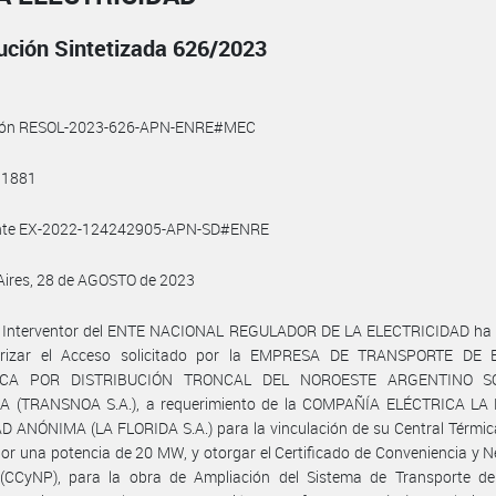
ución Sintetizada 626/2023
ión RESOL-2023-626-APN-ENRE#MEC
 1881
nte EX-2022-124242905-APN-SD#ENRE
Aires, 28 de AGOSTO de 2023
r Interventor del ENTE NACIONAL REGULADOR DE LA ELECTRICIDAD ha r
orizar el Acceso solicitado por la EMPRESA DE TRANSPORTE DE
ICA POR DISTRIBUCIÓN TRONCAL DEL NOROESTE ARGENTINO S
 (TRANSNOA S.A.), a requerimiento de la COMPAÑÍA ELÉCTRICA LA
 ANÓNIMA (LA FLORIDA S.A.) para la vinculación de su Central Térmic
por una potencia de 20 MW, y otorgar el Certificado de Conveniencia y 
 (CCyNP), para la obra de Ampliación del Sistema de Transporte de