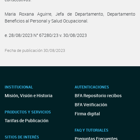
Maria Roxana Aguirre, Jefa de Departamento, Departamento
Beneficios al Personal y Salud Ocupacional.
e. 28/08/2023 N° 67280/23 v. 30/08/2023
Fecha de publicación 30/08/2023
INSTITUCIONAL
AUTENTICACIONES
Misión, Visión e Historia
BFA Repositorio recibos
BFA Verificación
PRODUCTOS Y SERVICIOS
Firma digital
Tarifas de Publicación
FAQ Y TUTORIALES
SITIOS DE INTERÉS
Preguntas Frecuentes