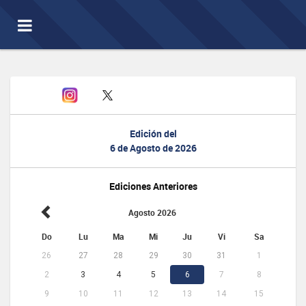
Toggle
navigation
Edición del
6 de Agosto de 2026
Ediciones Anteriores
Agosto 2026
Do
Lu
Ma
Mi
Ju
Vi
Sa
26
27
28
29
30
31
1
2
3
4
5
6
7
8
9
10
11
12
13
14
15