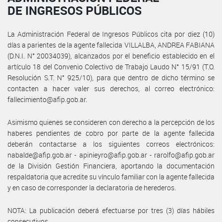
DE INGRESOS PÚBLICOS
La Administración Federal de Ingresos Públicos cita por diez (10)
días a parientes de la agente fallecida VILLALBA, ANDREA FABIANA
(D.N.I. N° 20034039), alcanzados por el beneficio establecido en el
artículo 18 del Convenio Colectivo de Trabajo Laudo N° 15/91 (T.O.
Resolución S.T. N° 925/10), para que dentro de dicho término se
contacten a hacer valer sus derechos, al correo electrónico:
fallecimiento@afip.gob.ar.
Asimismo quienes se consideren con derecho a la percepción de los
haberes pendientes de cobro por parte de la agente fallecida
deberán contactarse a los siguientes correos electrónicos:
nabalde@afip.gob.ar - apinieyro@afip.gob.ar - rarolfo@afip.gob.ar
de la División Gestión Financiera, aportando la documentación
respaldatoria que acredite su vínculo familiar con la agente fallecida
y en caso de corresponder la declaratoria de herederos.
NOTA: La publicación deberá efectuarse por tres (3) días hábiles
consecutivos.