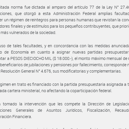
itada norma fue dictada al amparo del artículo 77 de la Ley N° 27.4
aciones, que otorgó a esta Administración Federal amplias faculta
er un régimen de reintegros para personas humanas que revistan la con
ores finales y de estímulos para los pequeños contribuyentes, que priori
 más vulnerados de la sociedad.
so de tales facultades, y en concordancia con las medidas anunciada
rio de Economía en cuanto a asignar nuevas partidas presupuestar
tar a PESOS DIECIOCHO MIL ($ 18.000.-), el monto máximo mensual de 
 beneficiarios de jubilaciones y pensiones por fallecimiento, corresponde 
a Resolución General N° 4.676, sus modificatorias y complementarias.
égimen en trato es financiado con la partida presupuestaria asignada a t
tada cartera ministerial, no afectando la coparticipación federal.
 tomado la intervención que les compete la Dirección de Legislaci
cciones Generales de Asuntos Jurídicos, Fiscalización, Recau
ración Financiera.