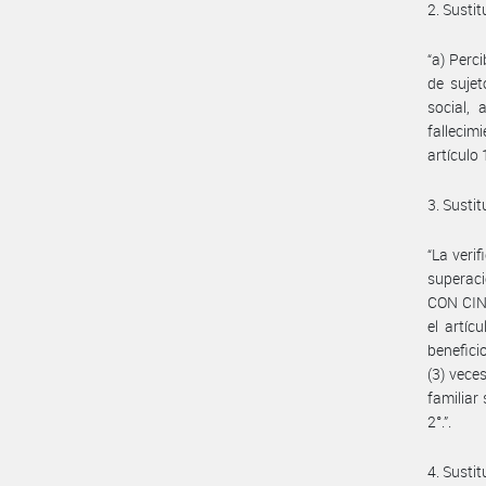
2. Sustit
“a) Perc
de sujet
social,
fallecim
artículo
3. Sustit
“La veri
superaci
CON CIN
el artíc
benefici
(3) vece
familiar
2°.”.
4. Sustit