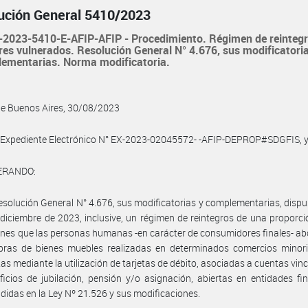
ución General 5410/2023
2023-5410-E-AFIP-AFIP - Procedimiento. Régimen de reinteg
res vulnerados. Resolución General N° 4.676, sus modificatori
lementarias. Norma modificatoria.
de Buenos Aires, 30/08/2023
l Expediente Electrónico N° EX-2023-02045572- -AFIP-DEPROP#SDGFIS, 
ERANDO:
esolución General N° 4.676, sus modificatorias y complementarias, disp
 diciembre de 2023, inclusive, un régimen de reintegros de una proporci
nes que las personas humanas -en carácter de consumidores finales- a
pras de bienes muebles realizadas en determinados comercios minori
as mediante la utilización de tarjetas de débito, asociadas a cuentas vin
ficios de jubilación, pensión y/o asignación, abiertas en entidades fi
idas en la Ley Nº 21.526 y sus modificaciones.