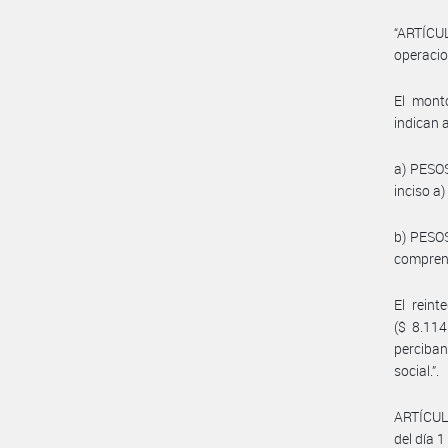
“ARTÍCU
operacio
El mont
indican 
a) PESOS
inciso a)
b) PESOS
comprendi
El rein
($ 8.114
perciban
social.”.
ARTÍCULO
del día 