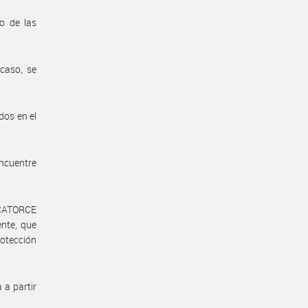
o de las
caso, se
dos en el
encuentre
 CATORCE
ente, que
rotección
 a partir