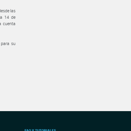
desde las
ía 14 de
a cuenta
l para su
FAQ Y TUTORIALES