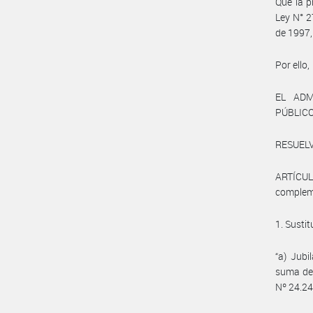
Que la p
Ley N° 2
de 1997,
Por ello,
EL ADM
PÚBLIC
RESUELV
ARTÍCUL
compleme
1. Sustit
“a) Jubi
suma de 
Nº 24.24