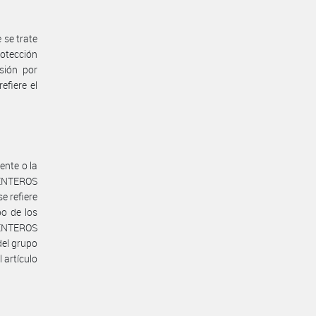
 se trate
otección
sión por
efiere el
ente o la
 ENTEROS
 refiere
po de los
S ENTEROS
del grupo
 artículo