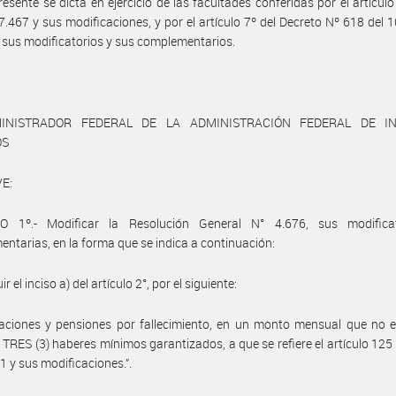
resente se dicta en ejercicio de las facultades conferidas por el artículo
7.467 y sus modificaciones, y por el artículo 7º del Decreto Nº 618 del 10
 sus modificatorios y sus complementarios.
INISTRADOR FEDERAL DE LA ADMINISTRACIÓN FEDERAL DE I
OS
E:
O 1º.- Modificar la Resolución General N° 4.676, sus modifica
ntarias, en la forma que se indica a continuación:
uir el inciso a) del artículo 2°, por el siguiente:
laciones y pensiones por fallecimiento, en un monto mensual que no 
TRES (3) haberes mínimos garantizados, a que se refiere el artículo 125 
1 y sus modificaciones.”.