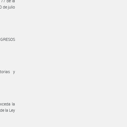
 77 de la
 de julio
NGRESOS
torias y
exceda la
de la Ley