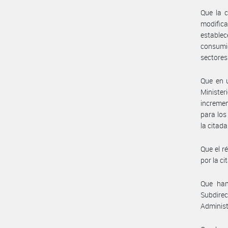
Que la c
modific
establec
consumid
sectores
Que en u
Ministe
incremen
para los
la citad
Que el r
por la ci
Que han
Subdire
Administ