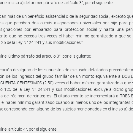
uir el inciso a) del primer párrafo del artículo 3°, por el siguiente:
iban más de un beneficio asistencial o de la seguridad social, excepto que
os que perciban dos o más asignaciones universales por hijo para pr
 asignaciones por embarazo para protección social y hasta una pen
iento que no exceda tres veces el haber mínimo garantizado a que se r
 125 de la Ley N° 24.241 y sus modificaciones.”.
uir el último párrafo del artículo 3°, por el siguiente:
ficación de alguno de los supuestos de exclusión detallados precedentem
ón de los ingresos del grupo familiar de un monto equivalente a DOS
CUENTA CENTÉSIMOS (2,50) veces el haber mínimo garantizado a que se
ulo 125 de la Ley Nº 24.241 y sus modificaciones, excluye a dicho gru
os del régimen de reintegros. El citado monto se incrementará a TRE
s el haber mínimo garantizado cuando al menos uno de los integrantes 
 se corresponda con alguno de los sujetos mencionados en el inciso a) del
uir el artículo 4°, por el siguiente: