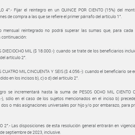
LO 4°.- Fijar el reintegro en un QUINCE POR CIENTO (15%) del mont
nes de compra a las que se refiere el primer párrafo del artículo 1°.
o mensual reintegrado no podrá superar las sumas que, para cada 
a continuación:
 DIECIOCHO MIL ($ 18.000.-): cuando se trate de los beneficiarios inclui
 del artículo 2°.
 CUATRO MIL CINCUENTA Y SEIS ($ 4.056.-): cuando el beneficiario se 
do en los incisos b), c) o d) del artículo 2°.
tegro se incrementará hasta la suma de PESOS OCHO MIL CIENTO
.-), sólo en el caso de los sujetos mencionados en el inciso b) preced
 dos o más asignaciones universales por hijo y/o por embarazo, para p
 2°.- Las disposiciones de esta resolución general entrarán en vigencia
1 de septiembre de 2023, inclusive.