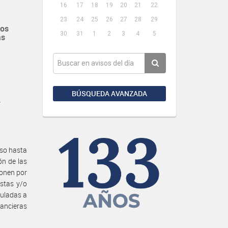
16
17
18
19
20
21
22
23
24
25
26
27
28
29
ros
30
31
1
2
3
4
5
as
BÚSQUEDA AVANZADA
y
uso hasta
ón de las
bonen por
stas y/o
culadas a
nancieras