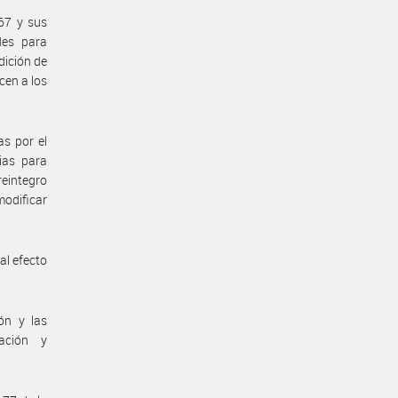
67 y sus
des para
dición de
cen a los
s por el
ias para
reintegro
modificar
al efecto
ón y las
dación y