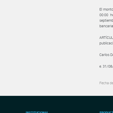
El monto
00:00 h
septiem
bancaria 
ARTÍCULO
publicaci
Carlos D
e. 31/0
Fecha d
INSTITUCIONAL
PRODUCT