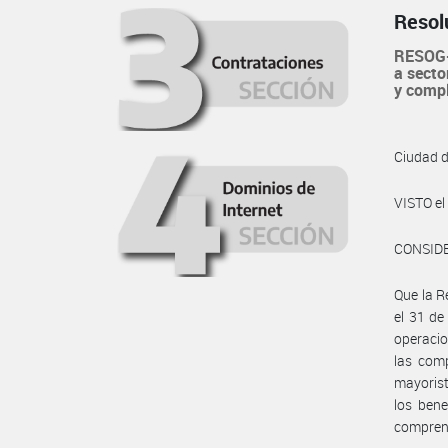
Resol
RESOG-
a secto
y comp
Ciudad 
VISTO e
CONSID
Que la R
el 31 de
operacio
las com
mayorist
los bene
comprend