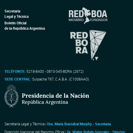
Secretaría
Legal y Técnica
Boletín Oficial
de la República Argentina
TELÉFONOS:
5218-8400 - 0810-345-BORA (2672)
SEDE CENTRAL:
Suipacha 767, C.A.B.A. (C1008AAO)
Secretaría Legal y Técnica |
Dra. María Ibarzabal Murphy - Secretaria
Dirección Nacional del Registro Oficial |
Dr. Walter Rubén Gonzalez - Director