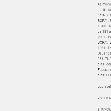
Asimismo
partir 
“CONSI
BCRA”.: 
104% TNA
de 181 a
las “C
BCRA”: S
108% TN
Usuarios
98% TNA,
días de
Especial
días: 1
Los nive
Valeria 
e. 07/0