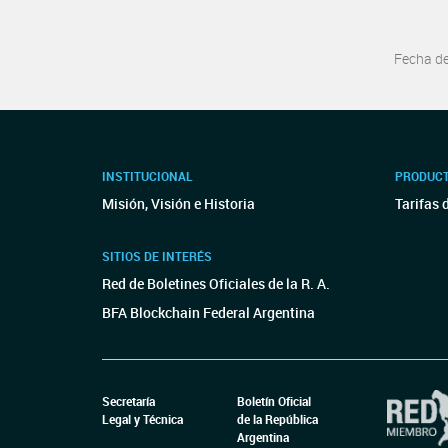
Fecha d
INSTITUCIONAL
PRODUCT
Misión, Visión e Historia
Tarifas 
SITIOS DE INTERÉS
Red de Boletines Oficiales de la R. A.
BFA Blockchain Federal Argentina
Secretaría
Boletín Oficial
Legal y Técnica
de la República
Argentina