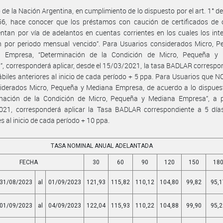
 de la Nación Argentina, en cumplimiento de lo dispuesto por el art. 1° de
56, hace conocer que los préstamos con caución de certificados de 
ntan por vía de adelantos en cuentas corrientes en los cuales los int
n por periodo mensual vencido”. Para Usuarios considerados Micro, P
 Empresa, “Determinación de la Condición de Micro, Pequeña y
, corresponderá aplicar, desde el 15/03/2021, la tasa BADLAR correspo
ábiles anteriores al inicio de cada período + 5 ppa. Para Usuarios que 
iderados Micro, Pequeña y Mediana Empresa, de acuerdo a lo dispuest
inación de la Condición de Micro, Pequeña y Mediana Empresa”, a pa
021, corresponderá aplicar la Tasa BADLAR correspondiente a 5 días
es al inicio de cada período + 10 ppa.
TASA NOMINAL ANUAL ADELANTADA
FECHA
30
60
90
120
150
18
31/08/2023
al
01/09/2023
121,93
115,82
110,12
104,80
99,82
95,1
01/09/2023
al
04/09/2023
122,04
115,93
110,22
104,88
99,90
95,2