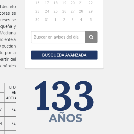
16
17
18
19
20
21
22
l decreto
23
24
25
26
27
28
29
obras se
ereses se
30
31
1
2
3
4
5
equeña y
 Mediana
ndiente a
NO puedan
o por la
BÚSQUEDA AVANZADA
rtir del
 hábiles
EFECTIVA
EFECTIVA
ANUAL
MENSUAL
0
ADELANTADA
ADELANTADA
7
72,33%
10,022%
4
72,37%
10,031%