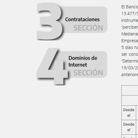
El Banco
13.477/
instrume
“percibe
Mediana
Empresa”
5 días h
ser cons
“Determ
15/03/2
anterior
Desde
el
Desde
el