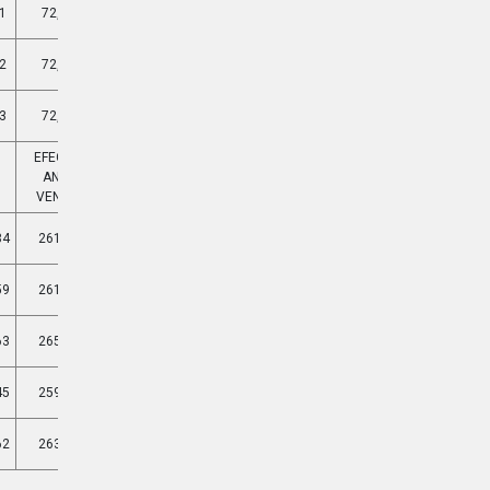
1
72,66%
10,112%
2
72,20%
9,987%
3
72,52%
10,072%
EFECTIVA
EFECTIVA
ANUAL
MENSUAL
VENCIDA
VENCIDA
34
261,41%
11,138%
59
261,88%
11,150%
63
265,82%
11,249%
45
259,71%
11,095%
62
263,87%
11,200%