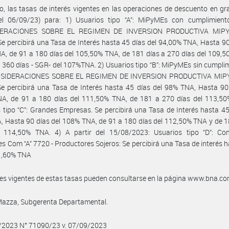
, las tasas de interés vigentes en las operaciones de descuento en gra
del 06/09/23) para: 1) Usuarios tipo “A”: MiPyMEs con cumplimient
DERACIONES SOBRE EL REGIMEN DE INVERSION PRODUCTIVA MIP
Se percibirá una Tasa de Interés hasta 45 días del 94,00% TNA, Hasta 90
, de 91 a 180 días del 105,50% TNA, de 181 días a 270 días del 109,
 360 días - SGR- del 107%TNA. 2) Usuarios tipo “B”: MiPyMEs sin cumpli
ONSIDERACIONES SOBRE EL REGIMEN DE INVERSION PRODUCTIVA MIP
e percibirá una Tasa de Interés hasta 45 días del 98% TNA, Hasta 90
A, de 91 a 180 días del 111,50% TNA, de 181 a 270 días del 113,50
 tipo “C”: Grandes Empresas. Se percibirá una Tasa de Interés hasta 45
 Hasta 90 días del 108% TNA, de 91 a 180 días del 112,50% TNA y de 
l 114,50% TNA. 4) A partir del 15/08/2023: Usuarios tipo “D”: Con
es Com “A” 7720 - Productores Sojeros: Se percibirá una Tasa de interés 
41,60% TNA
les vigentes de estas tasas pueden consultarse en la página www.bna.co
Mazza, Subgerenta Departamental.
9/2023 N° 71090/23 v. 07/09/2023