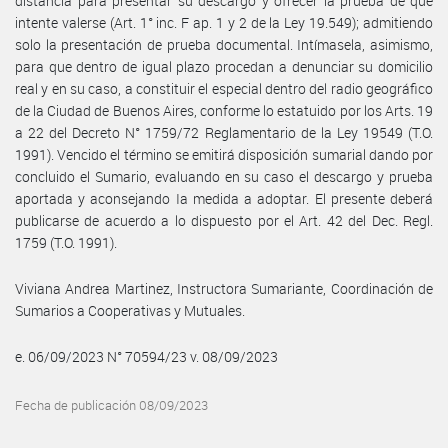
distancia para presentar su descargo y ofrecer la prueba de que
intente valerse (Art. 1° inc. F ap. 1 y 2 de la Ley 19.549); admitiendo
solo la presentación de prueba documental. Intímasela, asimismo,
para que dentro de igual plazo procedan a denunciar su domicilio
real y en su caso, a constituir el especial dentro del radio geográfico
de la Ciudad de Buenos Aires, conforme lo estatuido por los Arts. 19
a 22 del Decreto N° 1759/72 Reglamentario de la Ley 19549 (T.O.
1991). Vencido el término se emitirá disposición sumarial dando por
concluido el Sumario, evaluando en su caso el descargo y prueba
aportada y aconsejando Ia medida a adoptar. El presente deberá
publicarse de acuerdo a lo dispuesto por el Art. 42 del Dec. Regl.
1759 (T.O. 1991).
Viviana Andrea Martinez, Instructora Sumariante, Coordinación de
Sumarios a Cooperativas y Mutuales.
e. 06/09/2023 N° 70594/23 v. 08/09/2023
Fecha de publicación 08/09/2023