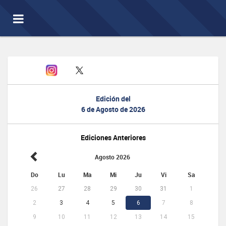
Toggle
navigation
Edición del
6 de Agosto de 2026
Ediciones Anteriores
Agosto 2026
Do
Lu
Ma
Mi
Ju
Vi
Sa
26
27
28
29
30
31
1
2
3
4
5
6
7
8
9
10
11
12
13
14
15