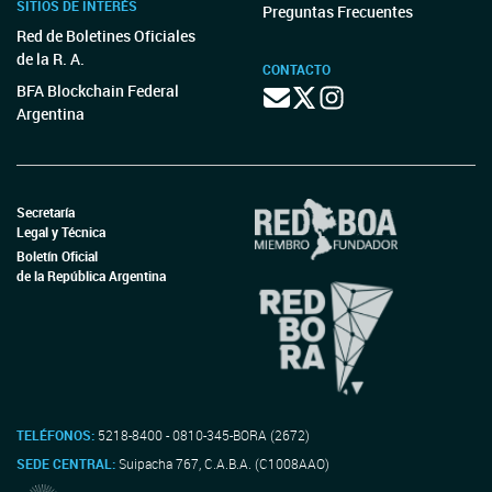
SITIOS DE INTERÉS
Preguntas Frecuentes
Red de Boletines Oficiales
de la R. A.
CONTACTO
BFA Blockchain Federal
Argentina
Secretaría
Legal y Técnica
Boletín Oficial
de la República Argentina
TELÉFONOS:
5218-8400 - 0810-345-BORA (2672)
SEDE CENTRAL:
Suipacha 767, C.A.B.A. (C1008AAO)