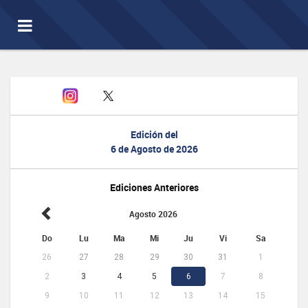
Toggle
navigation
Edición del
6 de Agosto de 2026
Ediciones Anteriores
Agosto 2026
Do
Lu
Ma
Mi
Ju
Vi
Sa
26
27
28
29
30
31
1
2
3
4
5
6
7
8
9
10
11
12
13
14
15