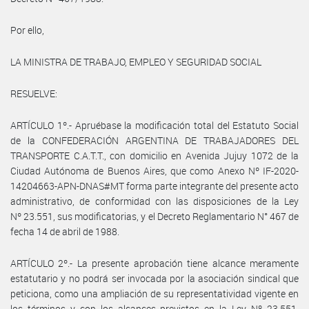
Por ello,
LA MINISTRA DE TRABAJO, EMPLEO Y SEGURIDAD SOCIAL
RESUELVE:
ARTÍCULO 1º.- Apruébase la modificación total del Estatuto Social
de la CONFEDERACIÓN ARGENTINA DE TRABAJADORES DEL
TRANSPORTE C.A.T.T., con domicilio en Avenida Jujuy 1072 de la
Ciudad Autónoma de Buenos Aires, que como Anexo Nº IF-2020-
14204663-APN-DNAS#MT forma parte integrante del presente acto
administrativo, de conformidad con las disposiciones de la Ley
Nº 23.551, sus modificatorias, y el Decreto Reglamentario N° 467 de
fecha 14 de abril de 1988.
ARTÍCULO 2º.- La presente aprobación tiene alcance meramente
estatutario y no podrá ser invocada por la asociación sindical que
peticiona, como una ampliación de su representatividad vigente en
los términos y con los alcances previstos en la Ley Nº 23.551.