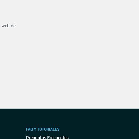
n web del
FAQ Y TUTORIALES
Preguntas Frecuentes