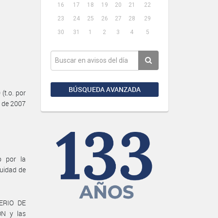
16
17
18
19
20
21
22
23
24
25
26
27
28
29
30
31
1
2
3
4
5
BÚSQUEDA AVANZADA
t.o. por
l de 2007
o por la
uidad de
TERIO DE
N y las