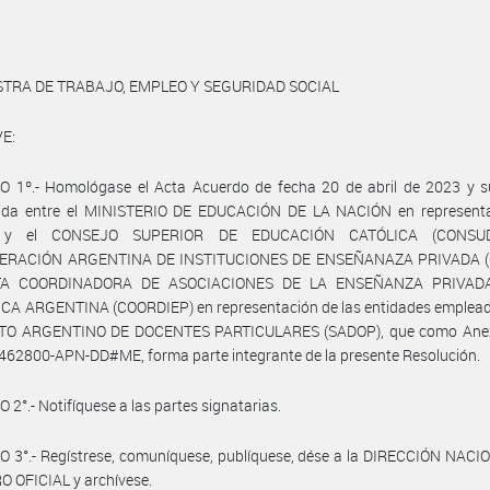
STRA DE TRABAJO, EMPLEO Y SEGURIDAD SOCIAL
E:
O 1º.- Homológase el Acta Acuerdo de fecha 20 de abril de 2023 y s
ada entre el MINISTERIO DE EDUCACIÓN DE LA NACIÓN en representa
 y el CONSEJO SUPERIOR DE EDUCACIÓN CATÓLICA (CONSUD
ERACIÓN ARGENTINA DE INSTITUCIONES DE ENSEÑANAZA PRIVADA (C
TA COORDINADORA DE ASOCIACIONES DE LA ENSEÑANZA PRIVAD
CA ARGENTINA (COORDIEP) en representación de las entidades empleado
TO ARGENTINO DE DOCENTES PARTICULARES (SADOP), que como Anex
62800-APN-DD#ME, forma parte integrante de la presente Resolución.
 2°.- Notifíquese a las partes signatarias.
 3°.- Regístrese, comuníquese, publíquese, dése a la DIRECCIÓN NACI
 OFICIAL y archívese.