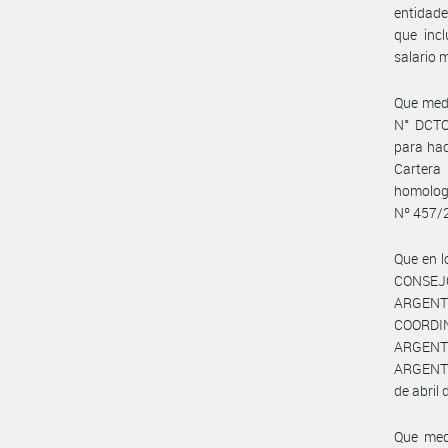
entidade
que incl
salario 
Que medi
N° DCTO
para hac
Cartera
homologa
Nº 457/
Que en l
CONSEJ
ARGENT
COORDI
ARGENTI
ARGENTI
de abril 
Que medi