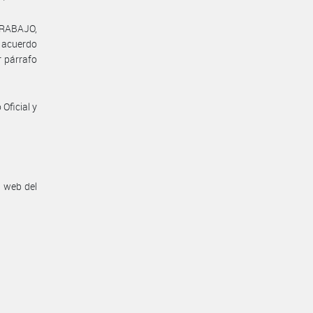
TRABAJO,
l acuerdo
r párrafo
Oficial y
n web del