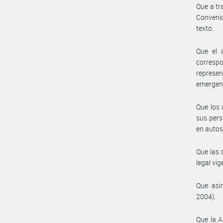
Que a tr
Convenio
texto.
Que el 
corresp
represe
emergent
Que los 
sus pers
en autos
Que las 
legal vig
Que asim
2004).
Que la A