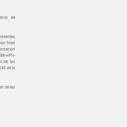
ativo de
presentes
los fines
orización
288-APN-
o de las
245 de la
en de las