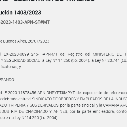
ución 1403/2023
-2023-1403-APN-ST#MT
de Buenos Aires, 26/07/2023
l EX-2020-08991245- -APN-MT del Registro del MINISTERIO DE 
 SEGURIDAD SOCIAL, la Ley Nº 14.250 (t.o. 2004), la Ley Nº 20.744 (t.o.
ficatorias, y
ERANDO:
el IF-2020-11878456-APN-DNRYRT#MPYT del expediente de referencia,
 celebrado entre el SINDICATO DE OBREROS Y EMPLEADOS DE LA INDUS
DO, TRIPERIA Y SUS DERIVADOS, por la parte sindical, y la CAMARA A
NDUSTRIA DE CHACINADO Y AFINES, por la parte empleadora, confo
do en la Ley N° 14.250 (t.o. 2004).