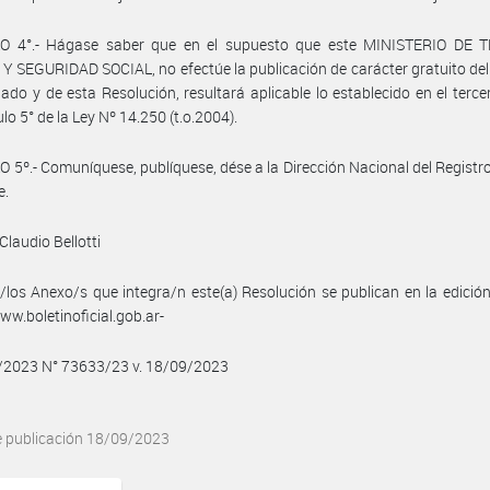
O 4°.- Hágase saber que en el supuesto que este MINISTERIO DE 
 SEGURIDAD SOCIAL, no efectúe la publicación de carácter gratuito de
do y de esta Resolución, resultará aplicable lo establecido en el terce
ulo 5° de la Ley Nº 14.250 (t.o.2004).
 5º.- Comuníquese, publíquese, dése a la Dirección Nacional del Registro 
e.
Claudio Bellotti
/los Anexo/s que integra/n este(a) Resolución se publican en la edició
w.boletinoficial.gob.ar-
9/2023 N° 73633/23 v. 18/09/2023
e publicación 18/09/2023