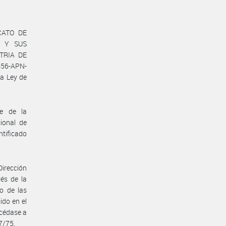
ICATO DE
A Y SUS
STRIA DE
456-APN-
a Ley de
te de la
ional de
ntificado
Dirección
vés de la
o de las
ido en el
océdase a
7/75.