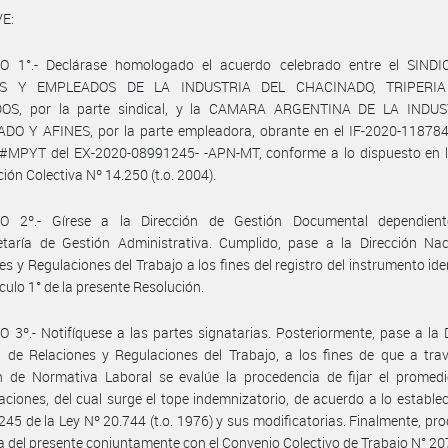
E:
O 1°.- Declárase homologado el acuerdo celebrado entre el SIND
S Y EMPLEADOS DE LA INDUSTRIA DEL CHACINADO, TRIPERI
OS, por la parte sindical, y la CAMARA ARGENTINA DE LA INDU
DO Y AFINES, por la parte empleadora, obrante en el IF-2020-11878
MPYT del EX-2020-08991245- -APN-MT, conforme a lo dispuesto en l
ión Colectiva Nº 14.250 (t.o. 2004).
O 2º.- Gírese a la Dirección de Gestión Documental dependien
etaría de Gestión Administrativa. Cumplido, pase a la Dirección Nac
es y Regulaciones del Trabajo a los fines del registro del instrumento ide
ículo 1° de la presente Resolución.
 3º.- Notifíquese a las partes signatarias. Posteriormente, pase a la 
 de Relaciones y Regulaciones del Trabajo, a los fines de que a tra
n de Normativa Laboral se evalúe la procedencia de fijar el promedi
ciones, del cual surge el tope indemnizatorio, de acuerdo a lo establec
 245 de la Ley Nº 20.744 (t.o. 1976) y sus modificatorias. Finalmente, pr
a del presente conjuntamente con el Convenio Colectivo de Trabajo N° 20