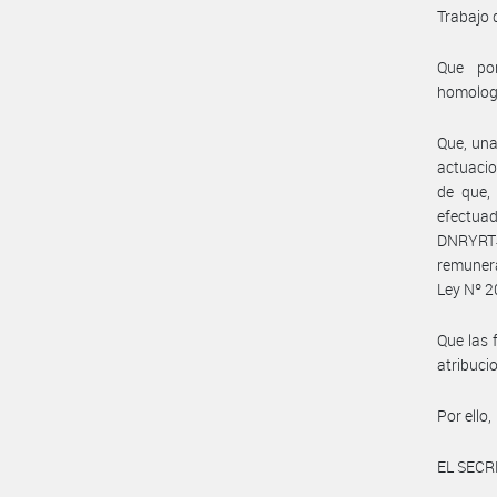
Trabajo 
Que por
homolog
Que, una
actuacio
de que, 
efectua
DNRYRT#
remunera
Ley Nº 2
Que las 
atribuc
Por ello,
EL SECR