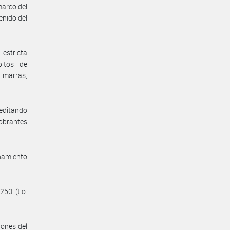
marco del
enido del
estricta
bitos de
 marras,
reditando
 obrantes
enamiento
250 (t.o.
iones del