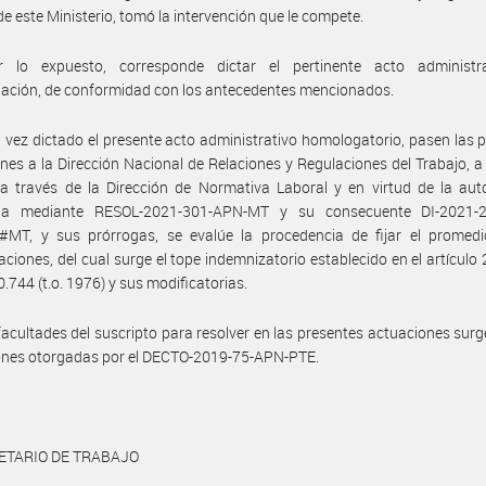
de este Ministerio, tomó la intervención que le compete.
 lo expuesto, corresponde dictar el pertinente acto administr
ación, de conformidad con los antecedentes mencionados.
 vez dictado el presente acto administrativo homologatorio, pasen las 
nes a la Dirección Nacional de Relaciones y Regulaciones del Trabajo, a 
a través de la Dirección de Normativa Laboral y en virtud de la aut
da mediante RESOL-2021-301-APN-MT y su consecuente DI-2021-
MT, y sus prórrogas, se evalúe la procedencia de fijar el promedi
ciones, del cual surge el tope indemnizatorio establecido en el artículo 
0.744 (t.o. 1976) y sus modificatorias.
facultades del suscripto para resolver en las presentes actuaciones surg
iones otorgadas por el DECTO-2019-75-APN-PTE.
ETARIO DE TRABAJO