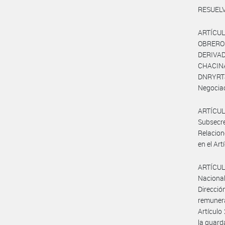
RESUELV
ARTÍCUL
OBRERO
DERIVAD
CHACINA
DNRYRT#
Negociac
ARTÍCUL
Subsecr
Relacion
en el Art
ARTÍCULO
Nacional
Direcció
remunera
Artículo
la guard