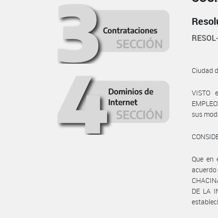
Resol
RESOL
Ciudad 
VISTO e
EMPLEO Y
sus modi
CONSID
Que en 
acuerdo
CHACINA
DE LA I
estableci