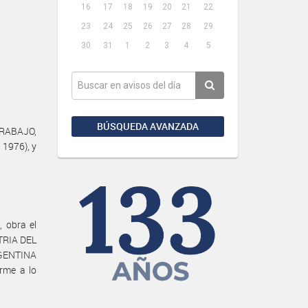
16
17
18
19
20
21
22
23
24
25
26
27
28
29
30
31
1
2
3
4
5
BÚSQUEDA AVANZADA
TRABAJO,
 1976), y
 obra el
TRIA DEL
RGENTINA
rme a lo