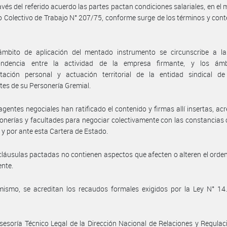
avés del referido acuerdo las partes pactan condiciones salariales, en el 
 Colectivo de Trabajo N° 207/75, conforme surge de los términos y cont
ámbito de aplicación del mentado instrumento se circunscribe a la 
ondencia entre la actividad de la empresa firmante, y los ám
ntación personal y actuación territorial de la entidad sindical de
es de su Personería Gremial.
agentes negociales han ratificado el contenido y firmas allí insertas, ac
onerías y facultades para negociar colectivamente con las constancias
 y por ante esta Cartera de Estado.
cláusulas pactadas no contienen aspectos que afecten o alteren el ord
ente.
ismo, se acreditan los recaudos formales exigidos por la Ley N° 14.
sesoría Técnico Legal de la Dirección Nacional de Relaciones y Regulac