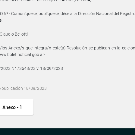
 5º.- Comuníquese, publíquese, dése a la Dirección Nacional del Registro 
e.
Claudio Bellotti
/los Anexo/s que integra/n este(a) Resolución se publican en la edició
w.boletinoficial.gob.ar-
9/2023 N° 73643/23 v. 18/09/2023
e publicación 18/09/2023
Anexo - 1