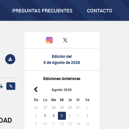
PREGUNTAS FRECUENTES
CONTACTO
Edición del
5 de Agosto de 2026
Ediciones Anteriores
Agosto 2026
Do
Lu
Ma
Mi
Ju
Vi
Sa
26
27
28
29
30
31
1
2
3
4
5
6
7
8
IDAD
9
10
11
12
13
14
15