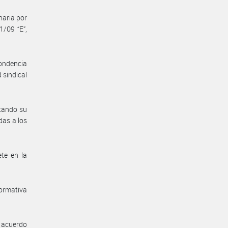
naria por
/09 “E”,
pondencia
 sindical
itando su
das a los
te en la
ormativa
l acuerdo