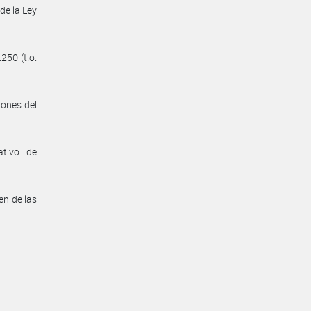
de la Ley
250 (t.o.
iones del
ativo de
en de las