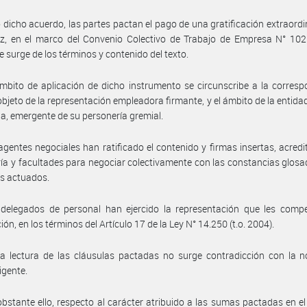
 dicho acuerdo, las partes pactan el pago de una gratificación extraordi
z, en el marco del Convenio Colectivo de Trabajo de Empresa N° 1021
 surge de los términos y contenido del texto.
mbito de aplicación de dicho instrumento se circunscribe a la corres
 objeto de la representación empleadora firmante, y el ámbito de la entidad
ia, emergente de su personería gremial.
agentes negociales han ratificado el contenido y firmas insertas, acred
ía y facultades para negociar colectivamente con las constancias glosa
s actuados.
 delegados de personal han ejercido la representación que les compe
ón, en los términos del Artículo 17 de la Ley N° 14.250 (t.o. 2004).
a lectura de las cláusulas pactadas no surge contradicción con la n
igente.
bstante ello, respecto al carácter atribuido a las sumas pactadas en e