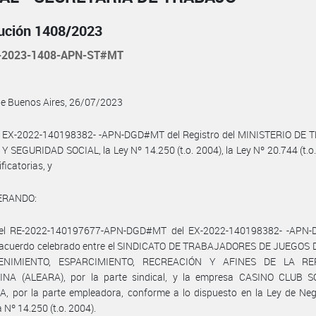
ución 1408/2023
-2023-1408-APN-ST#MT
de Buenos Aires, 26/07/2023
l EX-2022-140198382- -APN-DGD#MT del Registro del MINISTERIO DE 
 SEGURIDAD SOCIAL, la Ley Nº 14.250 (t.o. 2004), la Ley Nº 20.744 (t.o.
ficatorias, y
ERANDO:
el RE-2022-140197677-APN-DGD#MT del EX-2022-140198382- -APN
 acuerdo celebrado entre el SINDICATO DE TRABAJADORES DE JUEGOS 
ENIMIENTO, ESPARCIMIENTO, RECREACIÓN Y AFINES DE LA RE
NA (ALEARA), por la parte sindical, y la empresa CASINO CLUB 
, por la parte empleadora, conforme a lo dispuesto en la Ley de Neg
 Nº 14.250 (t.o. 2004).