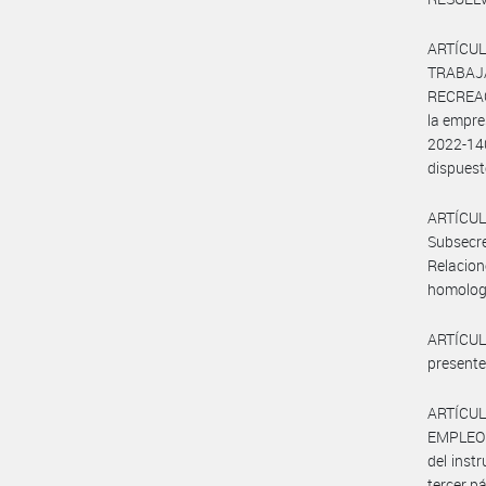
ARTÍCUL
TRABAJ
RECREAC
la empre
2022-14
dispuest
ARTÍCUL
Subsecr
Relacio
homologa
ARTÍCULO
presente
ARTÍCUL
EMPLEO Y
del inst
tercer pá