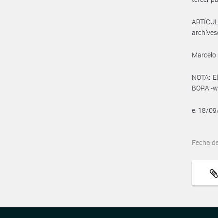
ARTÍCULO
archíves
Marcelo 
NOTA: El
BORA -ww
e. 18/0
Fecha d