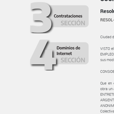
Resol
RESOL
Ciudad 
VISTO e
EMPLEO Y
sus modi
CONSID
Que en 
obra un
ENTRET
ARGENTI
ANONIMA
Colectiva