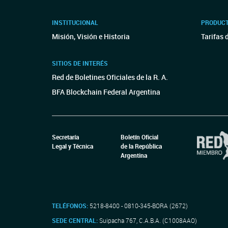
INSTITUCIONAL
PRODUCT
Misión, Visión e Historia
Tarifas 
SITIOS DE INTERÉS
Red de Boletines Oficiales de la R. A.
BFA Blockchain Federal Argentina
Secretaría
Boletín Oficial
Legal y Técnica
de la República
Argentina
TELÉFONOS:
5218-8400 - 0810-345-BORA (2672)
SEDE CENTRAL:
Suipacha 767, C.A.B.A. (C1008AAO)