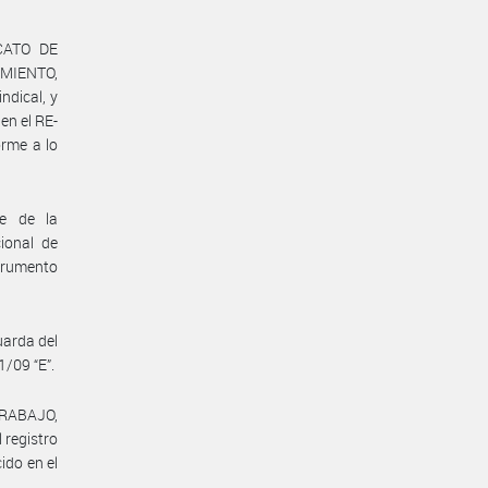
ICATO DE
MIENTO,
dical, y
n el RE-
rme a lo
te de la
ional de
trumento
uarda del
/09 “E”.
TRABAJO,
 registro
ido en el