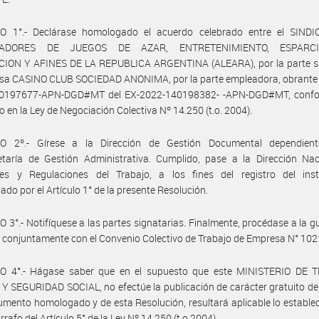
O 1°.- Declárase homologado el acuerdo celebrado entre el SIND
ADORES DE JUEGOS DE AZAR, ENTRETENIMIENTO, ESPARCI
ION Y AFINES DE LA REPUBLICA ARGENTINA (ALEARA), por la parte sin
sa CASINO CLUB SOCIEDAD ANONIMA, por la parte empleadora, obrante e
0197677-APN-DGD#MT del EX-2022-140198382- -APN-DGD#MT, confo
o en la Ley de Negociación Colectiva Nº 14.250 (t.o. 2004).
O 2º.- Gírese a la Dirección de Gestión Documental dependien
etaría de Gestión Administrativa. Cumplido, pase a la Dirección Nac
nes y Regulaciones del Trabajo, a los fines del registro del ins
do por el Artículo 1° de la presente Resolución.
 3°.- Notifíquese a las partes signatarias. Finalmente, procédase a la g
 conjuntamente con el Convenio Colectivo de Trabajo de Empresa N° 1021
O 4°.- Hágase saber que en el supuesto que este MINISTERIO DE 
 SEGURIDAD SOCIAL, no efectúe la publicación de carácter gratuito del
rumento homologado y de esta Resolución, resultará aplicable lo establec
rrafo del Artículo 5° de la Ley Nº 14.250 (t.o.2004).