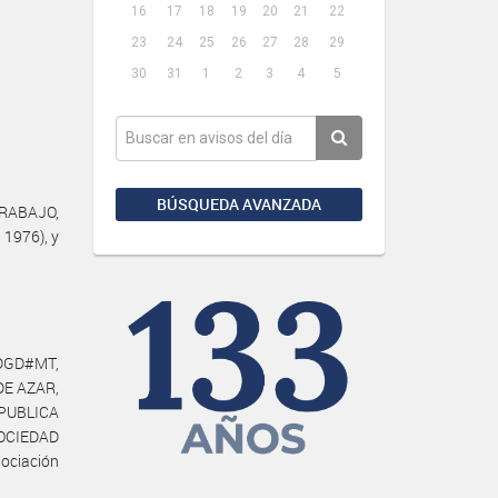
16
17
18
19
20
21
22
23
24
25
26
27
28
29
30
31
1
2
3
4
5
BÚSQUEDA AVANZADA
TRABAJO,
 1976), y
-DGD#MT,
DE AZAR,
PUBLICA
SOCIEDAD
ociación