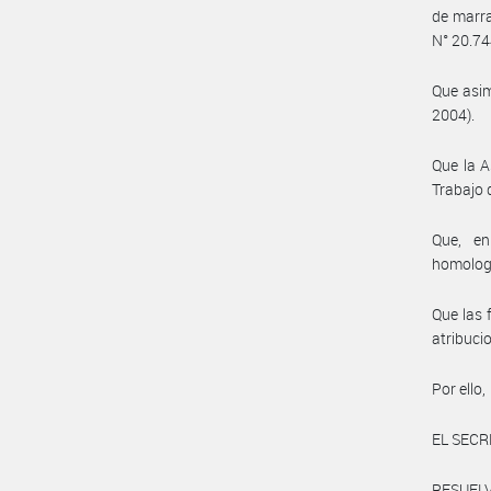
de marra
N° 20.744
Que asim
2004).
Que la A
Trabajo 
Que, en
homolog
Que las 
atribuc
Por ello,
EL SECR
RESUELV