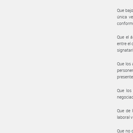
Que bajo
única ve
conforme
Que el á
entre el
signatar
Que los 
personer
presente
Que los
negociaci
Que de l
laboral v
Que no o