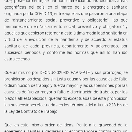
Que, posteriormente, se han ido diferenciando las distintas áreas
geográficas del país, en el marco de la emergencia sanitaria
originada por la COVID 19, entre aquellas que pasaron a una etapa
de “distanciamiento social, preventivo y obligatorio”, las que
permanecieron en “aislamiento social, preventivo y obligatorio” y
aquellas que debieron retornar a ésta última modalidad sanitaria en
virtud de la evolución de la pandemia y de acuerdo al estatus
sanitario de cada provincia, departamento y aglomerado, por
sucesivos periodos y conforme las normas que así lo han ido
estableciendo.
Que asimismo por DECNU-2020-329-APN-PTE y sus prórrogas, se
prohibieron los despidos sin justa causa y por las causales de falta
o disminución de trabajo y fuerza mayor, y las suspensiones por las
causales de fuerza mayor o falta o disminución de trabajo, por los
plazos allí establecidos, quedando exceptuadas de esta prohibición
las suspensiones efectuadas en los términos del artículo 223 bis de
la Ley de Contrato de Trabajo.
Que, en este mismo orden de ideas, frente a la gravedad de la
emergencia sanitaria declarada y encontrándose configurado un