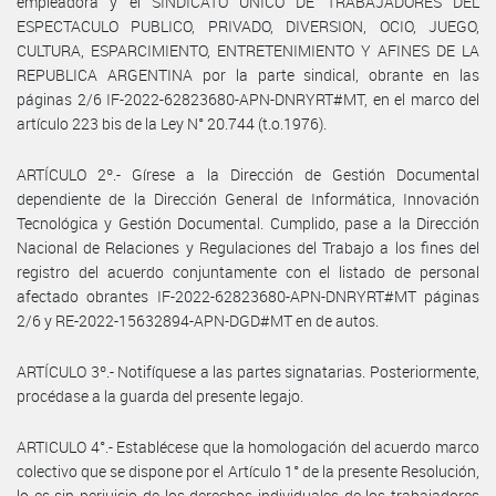
empleadora y el SINDICATO UNICO DE TRABAJADORES DEL
ESPECTACULO PUBLICO, PRIVADO, DIVERSION, OCIO, JUEGO,
CULTURA, ESPARCIMIENTO, ENTRETENIMIENTO Y AFINES DE LA
REPUBLICA ARGENTINA por la parte sindical, obrante en las
páginas 2/6 IF-2022-62823680-APN-DNRYRT#MT, en el marco del
artículo 223 bis de la Ley N° 20.744 (t.o.1976).
ARTÍCULO 2º.- Gírese a la Dirección de Gestión Documental
dependiente de la Dirección General de Informática, Innovación
Tecnológica y Gestión Documental. Cumplido, pase a la Dirección
Nacional de Relaciones y Regulaciones del Trabajo a los fines del
registro del acuerdo conjuntamente con el listado de personal
afectado obrantes IF-2022-62823680-APN-DNRYRT#MT páginas
2/6 y RE-2022-15632894-APN-DGD#MT en de autos.
ARTÍCULO 3º.- Notifíquese a las partes signatarias. Posteriormente,
procédase a la guarda del presente legajo.
ARTICULO 4°.- Establécese que la homologación del acuerdo marco
colectivo que se dispone por el Artículo 1° de la presente Resolución,
lo es sin perjuicio de los derechos individuales de los trabajadores