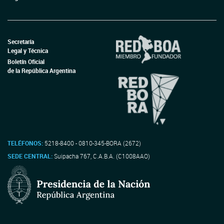
Secretaría
Legal y Técnica
Boletín Oficial
de la República Argentina
TELÉFONOS:
5218-8400 - 0810-345-BORA (2672)
SEDE CENTRAL:
Suipacha 767, C.A.B.A. (C1008AAO)