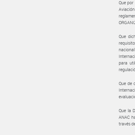
Que por 
Aviació
reglame
ORGANIZ
Que dic
requisi
naciona
Internac
para uti
regulaci
Que de c
Internac
evaluaci
Que la 
ANAC ha 
través d