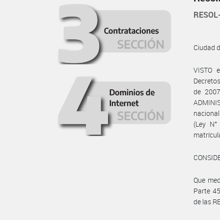
RESOL
Ciudad 
VISTO e
Decretos
de 2007
ADMINI
nacional
(Ley N° 
matrícu
CONSID
Que medi
Parte 45
de las 