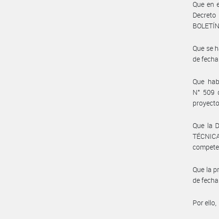
Que en e
Decreto
BOLETÍN
Que se h
de fecha
Que habi
N° 509 
proyecto
Que la 
TÉCNICA
compete
Que la p
de fecha
Por ello,