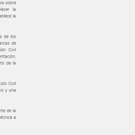
io sobre
lecer la
blece la
s de los
arcas de
ón Civil
entación,
to de la
ión Civil
sis y una
te de la
técnica a