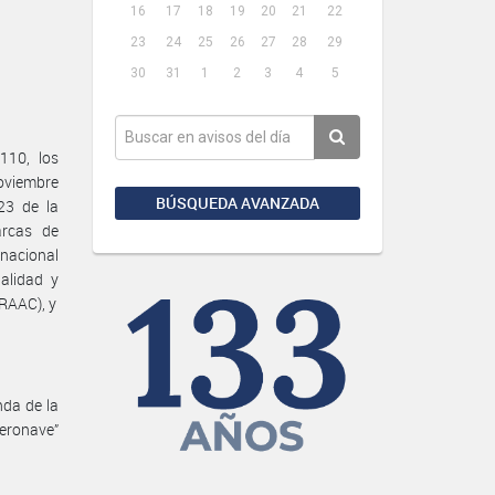
16
17
18
19
20
21
22
23
24
25
26
27
28
29
30
31
1
2
3
4
5
110, los
noviembre
BÚSQUEDA AVANZADA
23 de la
rcas de
rnacional
alidad y
RAAC), y
nda de la
aeronave”