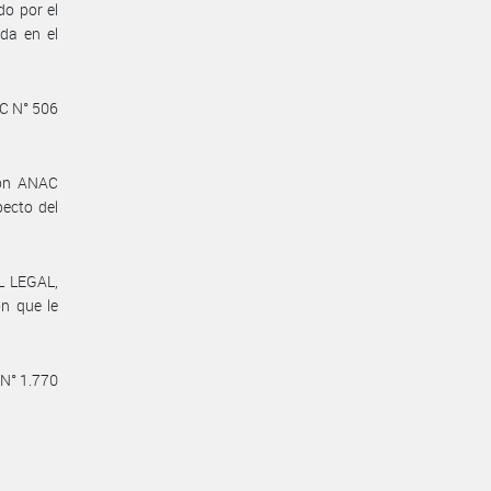
do por el
da en el
AC N° 506
ción ANAC
ecto del
L LEGAL,
n que le
 N° 1.770