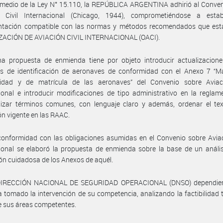
medio de la Ley N° 15.110, la REPÚBLICA ARGENTINA adhirió al Conven
n Civil Internacional (Chicago, 1944), comprometiéndose a estab
ntación compatible con las normas y métodos recomendados que esta
ACIÓN DE AVIACIÓN CIVIL INTERNACIONAL (OACI).
ha propuesta de enmienda tiene por objeto introducir actualizacione
tos de identificación de aeronaves de conformidad con el Anexo 7 “M
lidad y de matrícula de las aeronaves” del Convenio sobre Aviaci
ional e introducir modificaciones de tipo administrativo en la reglam
lizar términos comunes, con lenguaje claro y además, ordenar el tex
ón vigente en las RAAC.
onformidad con las obligaciones asumidas en el Convenio sobre Aviac
ional se elaboró la propuesta de enmienda sobre la base de un análi
ón cuidadosa de los Anexos de aquél.
DIRECCIÓN NACIONAL DE SEGURIDAD OPERACIONAL (DNSO) dependien
tomado la intervención de su competencia, analizando la factibilidad 
e sus áreas competentes.