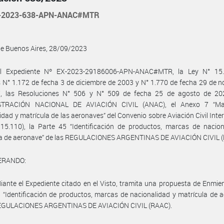
-2023-638-APN-ANAC#MTR
de Buenos Aires, 28/09/2023
l Expediente Nº EX-2023-29186006-APN-ANAC#MTR, la Ley N° 15.
 N° 1.172 de fecha 3 de diciembre de 2003 y N° 1.770 de fecha 29 de 
, las Resoluciones N° 506 y N° 509 de fecha 25 de agosto de 20
STRACIÓN NACIONAL DE AVIACIÓN CIVIL (ANAC), el Anexo 7 “Ma
idad y matrícula de las aeronaves” del Convenio sobre Aviación Civil Inte
15.110), la Parte 45 “Identificación de productos, marcas de nacion
la de aeronave” de las REGULACIONES ARGENTINAS DE AVIACIÓN CIVIL (
ERANDO:
ante el Expediente citado en el Visto, tramita una propuesta de Enmie
 “Identificación de productos, marcas de nacionalidad y matrícula de 
REGULACIONES ARGENTINAS DE AVIACIÓN CIVIL (RAAC).