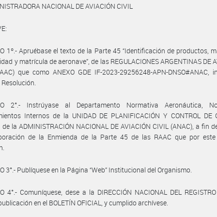
NISTRADORA NACIONAL DE AVIACIÓN CIVIL
E:
 1º.- Apruébase el texto de la Parte 45 “Identificación de productos, 
lidad y matrícula de aeronave”, de las REGULACIONES ARGENTINAS DE 
RAAC) que como ANEXO GDE IF-2023-29256248-APN-DNSO#ANAC, in
 Resolución.
LO 2°.- Instrúyase al Departamento Normativa Aeronáutica, N
mientos Internos de la UNIDAD DE PLANIFICACIÓN Y CONTROL DE
 de la ADMINISTRACIÓN NACIONAL DE AVIACIÓN CIVIL (ANAC), a fin de 
rporación de la Enmienda de la Parte 45 de las RAAC que por este
n.
 3°.- Publíquese en la Página “Web” Institucional del Organismo.
O 4°.- Comuníquese, dese a la DIRECCIÓN NACIONAL DEL REGISTRO
publicación en el BOLETÍN OFICIAL, y cumplido archívese.