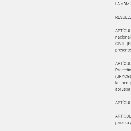
LA ADMI
RESUELV
ARTÍCULO
naciona
CIVIL (
presente
ARTÍCU
Procedi
(UPYCG)
la inco
aprueba
ARTÍCULO
ARTÍCUL
para su 