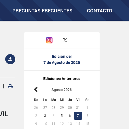
PREGUNTAS FRECUENTES
CONTACTO
Edición del
7 de Agosto de 2026
Ediciones Anteriores
|
Agosto 2026
Do
Lu
Ma
Mi
Ju
Vi
Sa
26
27
28
29
30
31
1
VIL
2
3
4
5
6
7
8
9
10
11
12
13
14
15