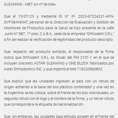
GLEAMING - MBT sin nº de lote».
Que el 15/07/23 y mediante OI N° IF- 2023-67224231-APN-
DVPS#ANMAT, personal de la Dirección de Evaluación y Gestión de
Monitoreo de Productos para la Salud se hizo presente en la calle
Junín N° 987, 1º piso, C.A.B.A., sede de la empresa “Orthodent S.R.L.”
a fin de realizar la verificación de legitimidad del producto descripto.
Que, respecto del producto exhibido, el responsable de la firma
indicó que Orthodent S.R.L. es titular del PM 2101-1 en el que se
incluyen brackets ASTAR GLEAMING y ONE BLOCK fabricados por
Astar Orthodontics INC. y que importó el lote 119220960803.
Que explicó que las unidades ingresan al país con un rótulo de
origen adherido a la base del box plástico contenedor y una vez en
la Argentina se les coloca, sobre el frente de los box individuales, un
segundo rótulo con el logo y el nombre de la firma, y un tercer rótulo
que corresponde a la etiqueta de nacionalización.
Que, sin embargo, las unidades bajo estudio poseen en el frente del