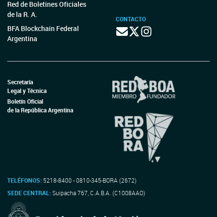
Red de Boletines Oficiales
de la R. A.
CONTACTO
BFA Blockchain Federal
Argentina
Secretaría
Legal y Técnica
Boletín Oficial
de la República Argentina
TELÉFONOS:
5218-8400 - 0810-345-BORA (2672)
SEDE CENTRAL:
Suipacha 767, C.A.B.A. (C1008AAO)