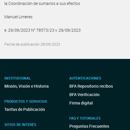
la Coordinación de sumarios a sus efectos
Manuel Limeres
e. 29/09/2023 N° 78573/23 v. 29/09/2023
Fecha de publicación 29/09/2023
INSTITUCIONAL
AUTENTICACIONES
Misión, Visión e Historia
BFA Repositorio recibos
BFA Verificación
PRODUCTOS Y SERVICIOS
Firma digital
Tarifas de Publicación
FAQ Y TUTORIALES
SITIOS DE INTERÉS
Preguntas Frecuentes