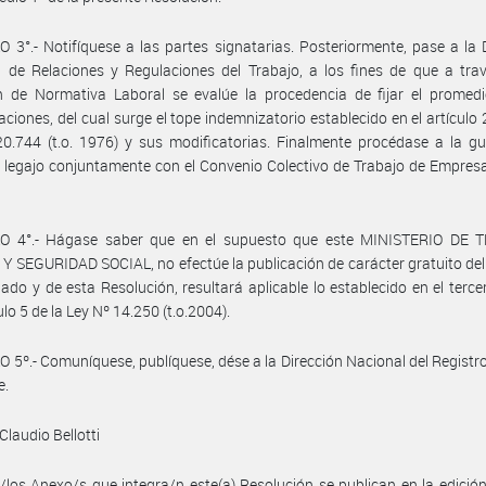
 3°.- Notifíquese a las partes signatarias. Posteriormente, pase a la 
 de Relaciones y Regulaciones del Trabajo, a los fines de que a tra
n de Normativa Laboral se evalúe la procedencia de fijar el promedi
ciones, del cual surge el tope indemnizatorio establecido en el artículo 
0.744 (t.o. 1976) y sus modificatorias. Finalmente procédase a la g
 legajo conjuntamente con el Convenio Colectivo de Trabajo de Empre
O 4°.- Hágase saber que en el supuesto que este MINISTERIO DE 
 SEGURIDAD SOCIAL, no efectúe la publicación de carácter gratuito de
do y de esta Resolución, resultará aplicable lo establecido en el terce
ulo 5 de la Ley Nº 14.250 (t.o.2004).
 5º.- Comuníquese, publíquese, dése a la Dirección Nacional del Registro 
e.
Claudio Bellotti
/los Anexo/s que integra/n este(a) Resolución se publican en la edició