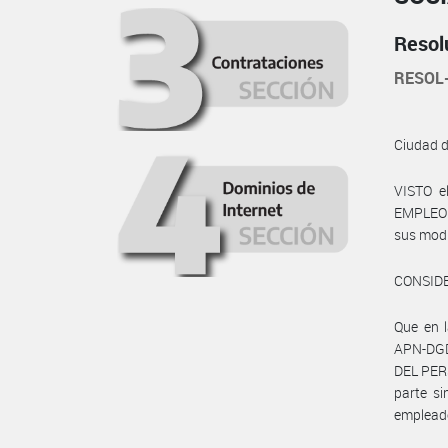
Resol
RESOL
Ciudad 
VISTO e
EMPLEO Y
sus modif
CONSID
Que en 
APN-DGD
DEL PER
parte s
empleado