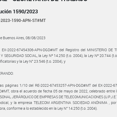
ución 1590/2023
-2023-1590-APN-ST#MT
de Buenos Aires, 08/08/2023
l EX-2022-67454306-APN-DGD#MT del Registro del MINISTERIO DE 
 SEGURIDAD SOCIAL, la Ley Nº 14.250 (t.o. 2004), la Ley Nº 20.744 (t.o
icatorias y la Ley N° 23.546 (t.o. 2004), y
ERANDO:
las páginas 1/10 del RE-2022-67453257-APN-DGD#MT del EX-2022-6
#MT, obra el acuerdo de fecha 05 de mayo de 2022, celebrado entre 
SONAL JERÁRQUICO DE EMPRESAS DE TELECOMUNICACIONES (U.P.J.E.T.)
indical, y la empresa TELECOM ARGENTINA SOCIEDAD ANÓNIMA , por 
ra, conforme a lo establecido en la Ley N° 14.250 (t.o. 2004).