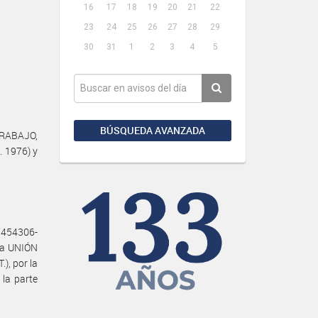
16
17
18
19
20
21
22
23
24
25
26
27
28
29
30
31
1
2
3
4
5
BÚSQUEDA AVANZADA
TRABAJO,
. 1976) y
7454306-
la UNIÓN
, por la
la parte