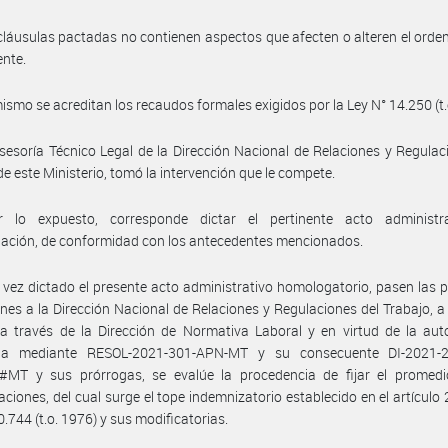
cláusulas pactadas no contienen aspectos que afecten o alteren el ord
ente.
ismo se acreditan los recaudos formales exigidos por la Ley N° 14.250 (t.
sesoría Técnico Legal de la Dirección Nacional de Relaciones y Regulac
de este Ministerio, tomó la intervención que le compete.
 lo expuesto, corresponde dictar el pertinente acto administr
ación, de conformidad con los antecedentes mencionados.
vez dictado el presente acto administrativo homologatorio, pasen las 
nes a la Dirección Nacional de Relaciones y Regulaciones del Trabajo, a 
a través de la Dirección de Normativa Laboral y en virtud de la aut
da mediante RESOL-2021-301-APN-MT y su consecuente DI-2021-
MT y sus prórrogas, se evalúe la procedencia de fijar el promedi
ciones, del cual surge el tope indemnizatorio establecido en el artículo 
0.744 (t.o. 1976) y sus modificatorias.