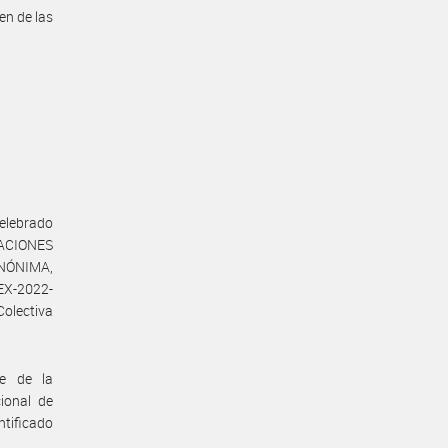
en de las
celebrado
ACIONES
 ANÓNIMA,
X-2022-
olectiva
te de la
ional de
ntificado