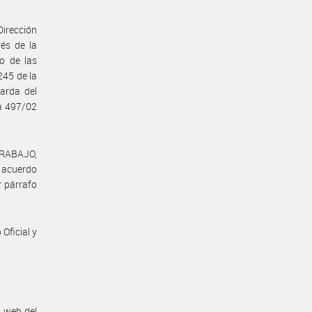
Dirección
vés de la
o de las
245 de la
uarda del
sa 497/02
TRABAJO,
l acuerdo
r párrafo
Oficial y
n web del