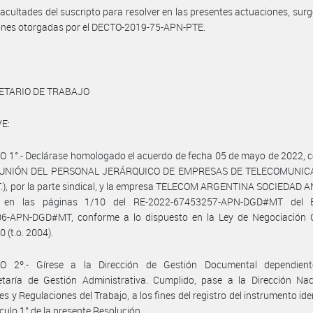
facultades del suscripto para resolver en las presentes actuaciones, surg
iones otorgadas por el DECTO-2019-75-APN-PTE.
ETARIO DE TRABAJO
E:
 1°.- Declárase homologado el acuerdo de fecha 05 de mayo de 2022, 
la UNIÓN DEL PERSONAL JERÁRQUICO DE EMPRESAS DE TELECOMUNIC
.T.), por la parte sindical, y la empresa TELECOM ARGENTINA SOCIEDAD
e en las páginas 1/10 del RE-2022-67453257-APN-DGD#MT del E
6-APN-DGD#MT, conforme a lo dispuesto en la Ley de Negociación C
 (t.o. 2004).
O 2º.- Gírese a la Dirección de Gestión Documental dependien
etaría de Gestión Administrativa. Cumplido, pase a la Dirección Nac
es y Regulaciones del Trabajo, a los fines del registro del instrumento ide
ículo 1° de la presente Resolución.