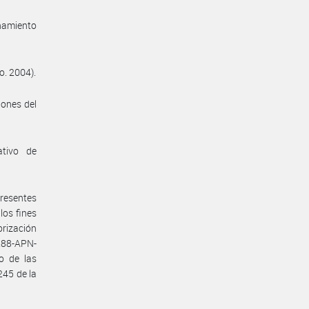
enamiento
o. 2004).
iones del
ativo de
presentes
los fines
orización
288-APN-
o de las
245 de la