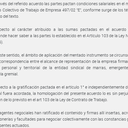
avés del referido acuerdo las partes pactan condiciones salariales en el 
 Colectivo de Trabajo de Empresa 497/02 “E”, conforme surge de los t
o del texto.
pecto al carácter atribuido a las sumas pactadas en el acuerdo r
nde hacer saber a las partes lo establecido en el Artículo 103 de la Ley 
6).
ste sentido, el ámbito de aplicación del mentado instrumento se circunsc
 correspondencia entre el alcance de representación de la empresa firman
 personal y territorial de la entidad sindical de marras, emergent
ía gremial.
ecto a la gratificación pactada en el artículo 1° e independientemente 
al fuera acordada, la homologación del presente acuerdo lo es sin perjui
n de lo previsto en el art 103 de la Ley de Contrato de Trabajo.
agentes negociales han ratificado el contenido y firmas allí insertas, ac
onerías y facultades para negociar colectivamente con las constancias
esentes actuados.