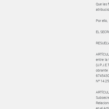
Que las 
atribuc
Por ello,
EL SECR
RESUELV
ARTÍCULO
entre 
(U.P.J.E
obrant
6745430
Nº 14.250
ARTÍCUL
Subsecr
Relacion
en el Art