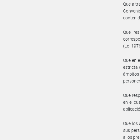
Que a tr
Convenio
contenid
Que res
correspo
(t.o. 197
Que en e
estricta
ámbitos
personer
Que resp
en el cu
aplicació
Que los 
sus pers
a los pr