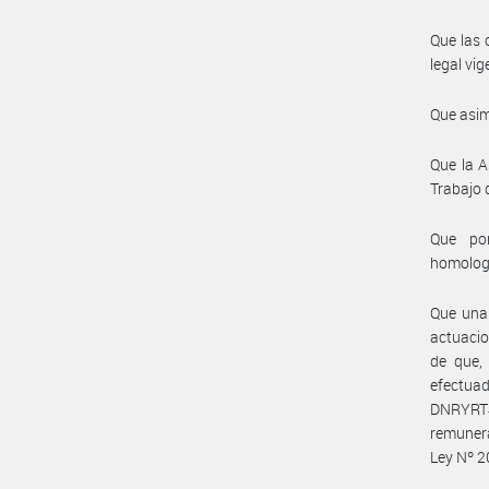
Que las 
legal vig
Que asim
Que la A
Trabajo 
Que por
homolog
Que una 
actuacio
de que, 
efectua
DNRYRT#
remunera
Ley Nº 2