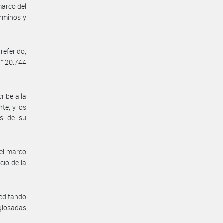
marco del
érminos y
eferido,
N° 20.744
ribe a la
te, y los
es de su
del marco
cio de la
reditando
 glosadas