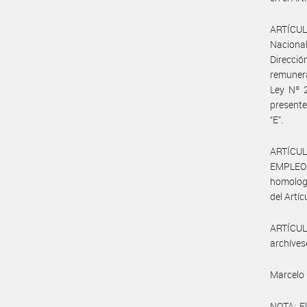
ARTÍCULO
Nacional
Direcció
remunera
Ley Nº 2
presente
“E”.
ARTÍCUL
EMPLEO Y
homologa
del Artíc
ARTÍCULO
archíves
Marcelo 
NOTA: El