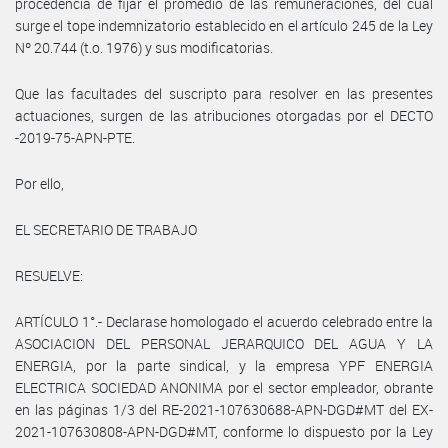
procedencia de fijar el promedio de las remuneraciones, del cual
surge el tope indemnizatorio establecido en el artículo 245 de la Ley
Nº 20.744 (t.o. 1976) y sus modificatorias.
Que las facultades del suscripto para resolver en las presentes
actuaciones, surgen de las atribuciones otorgadas por el DECTO
-2019-75-APN-PTE.
Por ello,
EL SECRETARIO DE TRABAJO
RESUELVE:
ARTÍCULO 1°.- Declarase homologado el acuerdo celebrado entre la
ASOCIACION DEL PERSONAL JERARQUICO DEL AGUA Y LA
ENERGIA, por la parte sindical, y la empresa YPF ENERGIA
ELECTRICA SOCIEDAD ANONIMA por el sector empleador, obrante
en las páginas 1/3 del RE-2021-107630688-APN-DGD#MT del EX-
2021-107630808-APN-DGD#MT, conforme lo dispuesto por la Ley