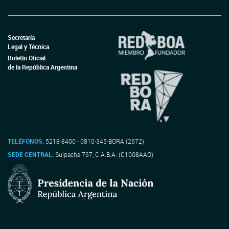
Secretaría
Legal y Técnica
Boletín Oficial
de la República Argentina
TELÉFONOS:
5218-8400 - 0810-345-BORA (2672)
SEDE CENTRAL:
Suipacha 767, C.A.B.A. (C1008AAO)