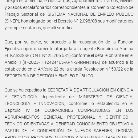
integra esta medida, en los Cargos, Agrupamientos, Tramos, Niveles
y Grados escalafonarios correspondientes al Convenio Colectivo de
Trabajo Sectorial del SISTEMA NACIONAL DE EMPLEO PUBLICO
(SINEP), homologado por el Decreto N° 2.098/08 sus modificatorios
y complementarios, que allí se indica.
Que, por su parte, se procede a la reasignación de la Función
Ejecutiva oportunamente otorgada a la agente Bioquímica Yanina
EL KASSISSE (D.N.I. N° 25.705.531) conforme el detalle obrante en el
Anexo II (IF-2023- 112424405-APN-SRRHH#INA) de acuerdo a lo
establecido en el Artículo 22 de la citada Resolución N° 53/22 de la
SECRETARÍA DE GESTIÓN Y EMPLEO PÚBLICO.
Que se ha expedido la SECRETARÍA DE ARTICULACIÓN EN CIENCIA
Y TECNOLOGÍA dependiente del MINISTERIO DE CIENCIA,
TECNOLOGÍA E INNOVACIÓN, conforme lo establecido en el
Capítulo IV de OCUPACIONES COMPRENDIDAS EN LOS
AGRUPAMIENTOS GENERAL, PROFESIONAL Y CIENTÍFICO -
TÉCNICO ORIENTADAS A GENERAR CONOCIMIENTO OBJETIVO A
PARTIR DE LA CONCEPCIÓN DE NUEVOS SABERES, TEORÍAS,
PRODUCTOS, PROCESOS, MÉTODOS Y SISTEMAS A TRAVÉS DE LA