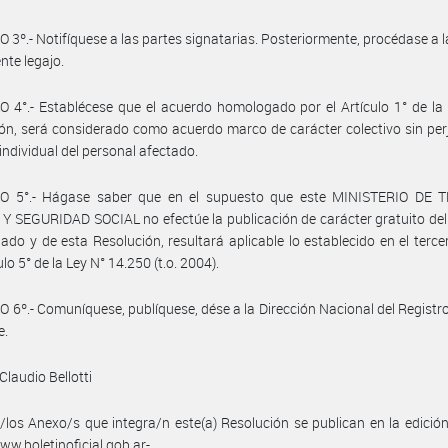
 3º.- Notifíquese a las partes signatarias. Posteriormente, procédase a 
nte legajo.
 4°.- Establécese que el acuerdo homologado por el Artículo 1° de la
ón, será considerado como acuerdo marco de carácter colectivo sin perj
individual del personal afectado.
O 5°.- Hágase saber que en el supuesto que este MINISTERIO DE 
 SEGURIDAD SOCIAL no efectúe la publicación de carácter gratuito de
do y de esta Resolución, resultará aplicable lo establecido en el terce
ulo 5° de la Ley N° 14.250 (t.o. 2004).
 6º.- Comuníquese, publíquese, dése a la Dirección Nacional del Registro 
e.
Claudio Bellotti
/los Anexo/s que integra/n este(a) Resolución se publican en la edició
w.boletinoficial.gob.ar-