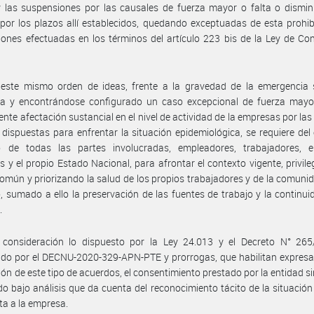
 las suspensiones por las causales de fuerza mayor o falta o dismin
 por los plazos allí establecidos, quedando exceptuadas de esta prohib
ones efectuadas en los términos del artículo 223 bis de la Ley de Co
 este mismo orden de ideas, frente a la gravedad de la emergencia s
da y encontrándose configurado un caso excepcional de fuerza mayor
ente afectación sustancial en el nivel de actividad de la empresas por la
 dispuestas para enfrentar la situación epidemiológica, se requiere del
o de todas las partes involucradas, empleadores, trabajadores, e
es y el propio Estado Nacional, para afrontar el contexto vigente, privile
común y priorizando la salud de los propios trabajadores y de la comuni
, sumado a ello la preservación de las fuentes de trabajo y la continui
.
 consideración lo dispuesto por la Ley 24.013 y el Decreto N° 265
ido por el DECNU-2020-329-APN-PTE y prorrogas, que habilitan expres
ión de este tipo de acuerdos, el consentimiento prestado por la entidad si
do bajo análisis que da cuenta del reconocimiento tácito de la situación 
ta a la empresa.