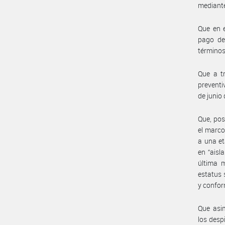
mediant
Que en e
pago de
términos
Que a tr
preventi
de junio 
Que, pos
el marco
a una et
en “aisl
última m
estatus 
y confor
Que asi
los desp