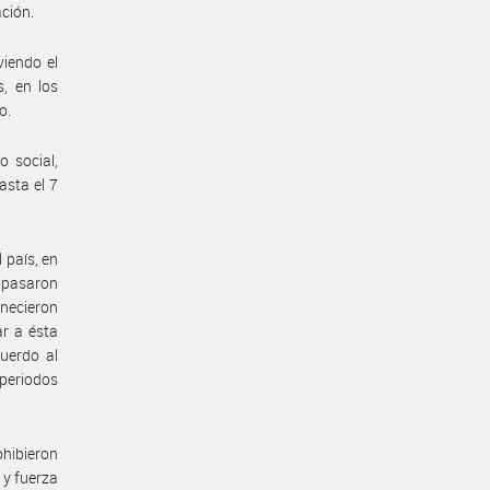
ción.
viendo el
, en los
o.
 social,
asta el 7
 país, en
e pasaron
anecieron
ar a ésta
uerdo al
 periodos
hibieron
 y fuerza