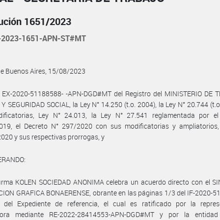
ución 1651/2023
-2023-1651-APN-ST#MT
de Buenos Aires, 15/08/2023
l EX-2020-51188588- -APN-DGD#MT del Registro del MINISTERIO DE 
 SEGURIDAD SOCIAL, la Ley N° 14.250 (t.o. 2004), la Ley N° 20.744 (t.o
ificatorias, Ley N° 24.013, la Ley N° 27.541 reglamentada por el
019, el Decreto N° 297/2020 con sus modificatorias y ampliatorios,
020 y sus respectivas prorrogas, y
ERANDO:
 firma KOLEN SOCIEDAD ANONIMA celebra un acuerdo directo con el S
ION GRAFICA BONAERENSE, obrante en las páginas 1/3 del IF-2020-5
del Expediente de referencia, el cual es ratificado por la repres
dora mediante RE-2022-28414553-APN-DGD#MT y por la entidad 