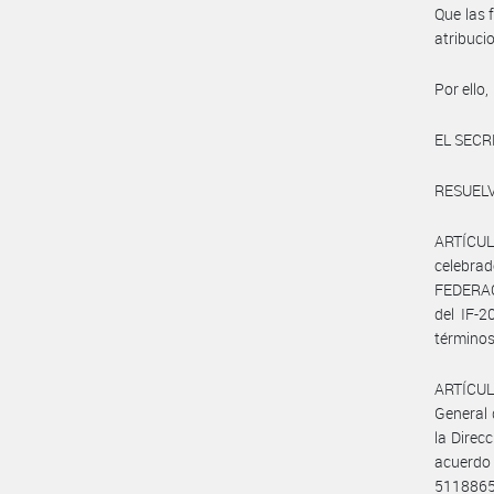
Que las 
atribuci
Por ello,
EL SECR
RESUELV
ARTÍCUL
celebra
FEDERAC
del IF-
términos 
ARTÍCULO
General 
la Direc
acuerdo
5118865