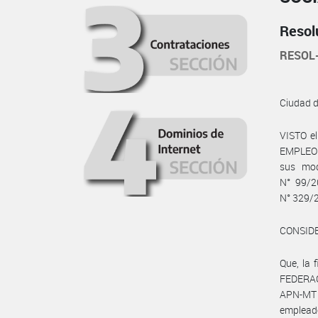
Resol
RESOL
Ciudad 
VISTO e
EMPLEO Y
sus mod
N° 99/2
N° 329/2
CONSID
Que, la
FEDERAC
APN-MT 
emplea