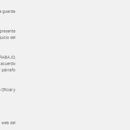
la guarda
 presente
uicio del
TRABAJO,
l acuerdo
r párrafo
Oficial y
n web del