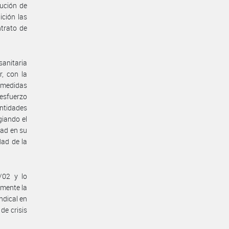
ución de
ición las
ntrato de
anitaria
, con la
s medidas
 esfuerzo
ntidades
giando el
dad en su
dad de la
/02 y lo
amente la
ndical en
de crisis