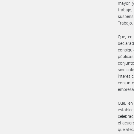
mayor, y
trabajo,
suspensi
Trabajo.
Que, en
declara
consigui
públicas
conjunt
sindical
interés 
conjunto
empresa
Que, en
establec
celebrac
el acuer
que afec