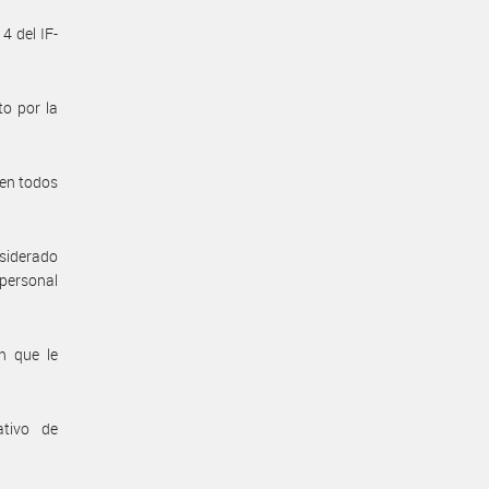
4 del IF-
to por la
 en todos
nsiderado
 personal
n que le
ativo de