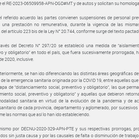
e el RE-2023-06509958-APN-DGD#MT y de autos y solicitan su homologa
l referido acuerdo las partes convienen suspensiones de personal pre
 una prestación no remunerativa, durante la vigencia de las mismas
 del artículo 223 bis de la Ley N° 20.744, conforme surge del texto pactad
avés del Decreto N° 297/20 se estableció una medida de “aislamiento
vo y obligatorio” en todo el país, que fuera sucesivamente prorrogada, h
de 2020, inclusive.
teriormente, se han ido diferenciando las distintas áreas geográficas del
 de la emergencia sanitaria originada por la COVID 19, entre aquellas qu
apa de “distanciamiento social, preventivo y obligatorio”, las que perm
amiento social, preventivo y obligatorio” y aquellas que debieron retorn
odalidad sanitaria en virtud de la evolución de la pandemia y de ac
sanitario de cada provincia, departamento y aglomerado, por sucesivos
me las normas que así lo han ido estableciendo.
mismo por DECNU-2020-329-APN-PTE y sus respectivas prorrogas, pro
idos sin justa causa y por las causales de falta o disminución de trabajo