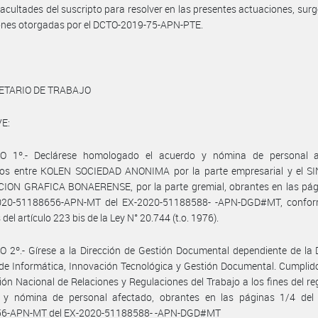
facultades del suscripto para resolver en las presentes actuaciones, surg
ones otorgadas por el DCTO-2019-75-APN-PTE.
ETARIO DE TRABAJO
E:
O 1º.- Declárese homologado el acuerdo y nómina de personal a
dos entre KOLEN SOCIEDAD ANONIMA por la parte empresarial y el S
ION GRAFICA BONAERENSE, por la parte gremial, obrantes en las pág
2020-51188656-APN-MT del EX-2020-51188588- -APN-DGD#MT, confor
del artículo 223 bis de la Ley N° 20.744 (t.o. 1976).
 2º.- Gírese a la Dirección de Gestión Documental dependiente de la 
de Informática, Innovación Tecnológica y Gestión Documental. Cumplid
ción Nacional de Relaciones y Regulaciones del Trabajo a los fines del reg
 y nómina de personal afectado, obrantes en las páginas 1/4 del 
6-APN-MT del EX-2020-51188588- -APN-DGD#MT