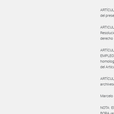
ARTÍCULO
del prese
ARTICULO
Resoluci
derecho 
ARTÍCUL
EMPLEO Y
homologa
del Artíc
ARTÍCULO
archíves
Marcelo 
NOTA: El
BORA -ww