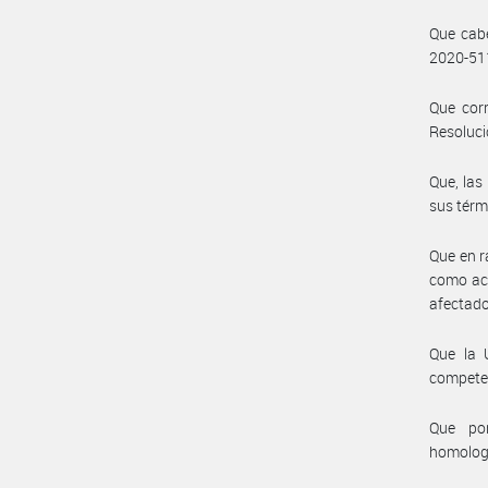
Que cabe
2020-511
Que corr
Resoluci
Que, las
sus térm
Que en r
como acu
afectado
Que la 
compete
Que por
homolog