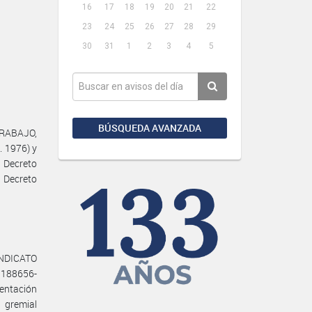
16
17
18
19
20
21
22
23
24
25
26
27
28
29
30
31
1
2
3
4
5
BÚSQUEDA AVANZADA
TRABAJO,
. 1976) y
 Decreto
 Decreto
INDICATO
1188656-
entación
gremial