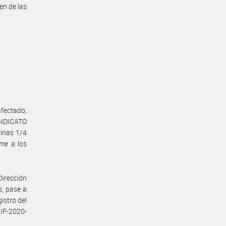
en de las
fectado,
INDICATO
inas 1/4
me a los
Dirección
o, pase a
istro del
IF-2020-