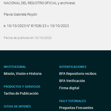
NACIONAL DEL REGISTRO OFICIAL y archívese.
Flavia Gabriela Royón
e. 10/10/2023 N° 81528/23 v. 10/10/2023
Fecha de publicación 10/10/2023
INSTITUCIONAL
AUTENTICACIONES
Misión, Visión e Historia
BFA Repositorio recibos
BFA Verificación
PRODUCTOS Y SERVICIOS
Firma digital
Tarifas de Publicación
FAQ Y TUTORIALES
SITIOS DE INTERÉS
Preguntas Frecuentes