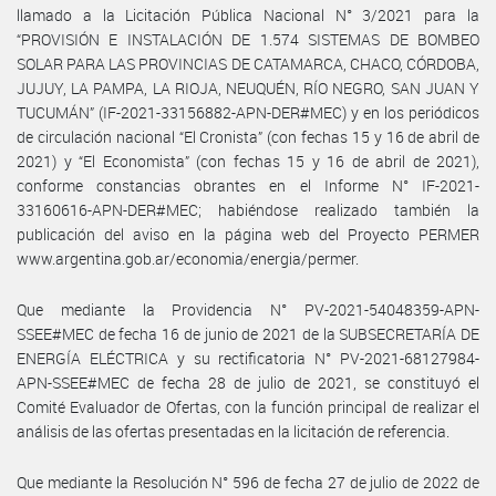
llamado a la Licitación Pública Nacional N° 3/2021 para la
“PROVISIÓN E INSTALACIÓN DE 1.574 SISTEMAS DE BOMBEO
SOLAR PARA LAS PROVINCIAS DE CATAMARCA, CHACO, CÓRDOBA,
JUJUY, LA PAMPA, LA RIOJA, NEUQUÉN, RÍO NEGRO, SAN JUAN Y
TUCUMÁN” (IF-2021-33156882-APN-DER#MEC) y en los periódicos
de circulación nacional “El Cronista” (con fechas 15 y 16 de abril de
2021) y “El Economista” (con fechas 15 y 16 de abril de 2021),
conforme constancias obrantes en el Informe N° IF-2021-
33160616-APN-DER#MEC; habiéndose realizado también la
publicación del aviso en la página web del Proyecto PERMER
www.argentina.gob.ar/economia/energia/permer.
Que mediante la Providencia N° PV-2021-54048359-APN-
SSEE#MEC de fecha 16 de junio de 2021 de la SUBSECRETARÍA DE
ENERGÍA ELÉCTRICA y su rectificatoria N° PV-2021-68127984-
APN-SSEE#MEC de fecha 28 de julio de 2021, se constituyó el
Comité Evaluador de Ofertas, con la función principal de realizar el
análisis de las ofertas presentadas en la licitación de referencia.
Que mediante la Resolución N° 596 de fecha 27 de julio de 2022 de