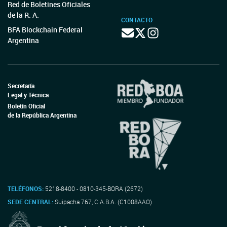
Red de Boletines Oficiales
de la R. A.
CONTACTO
BFA Blockchain Federal
Argentina
Secretaría
Legal y Técnica
Boletín Oficial
de la República Argentina
TELÉFONOS:
5218-8400 - 0810-345-BORA (2672)
SEDE CENTRAL:
Suipacha 767, C.A.B.A. (C1008AAO)