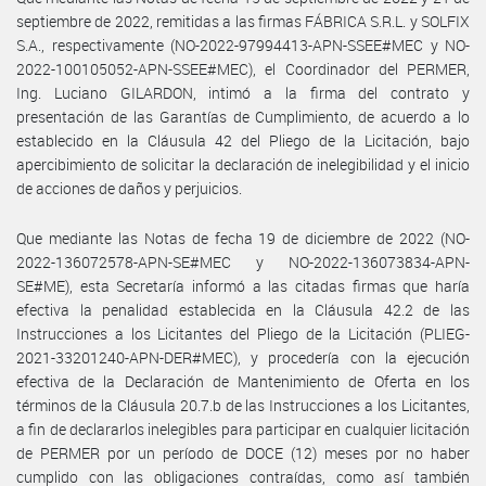
septiembre de 2022, remitidas a las firmas FÁBRICA S.R.L. y SOLFIX
S.A., respectivamente (NO-2022-97994413-APN-SSEE#MEC y NO-
2022-100105052-APN-SSEE#MEC), el Coordinador del PERMER,
Ing. Luciano GILARDON, intimó a la firma del contrato y
presentación de las Garantías de Cumplimiento, de acuerdo a lo
establecido en la Cláusula 42 del Pliego de la Licitación, bajo
apercibimiento de solicitar la declaración de inelegibilidad y el inicio
de acciones de daños y perjuicios.
Que mediante las Notas de fecha 19 de diciembre de 2022 (NO-
2022-136072578-APN-SE#MEC y NO-2022-136073834-APN-
SE#ME), esta Secretaría informó a las citadas firmas que haría
efectiva la penalidad establecida en la Cláusula 42.2 de las
Instrucciones a los Licitantes del Pliego de la Licitación (PLIEG-
2021-33201240-APN-DER#MEC), y procedería con la ejecución
efectiva de la Declaración de Mantenimiento de Oferta en los
términos de la Cláusula 20.7.b de las Instrucciones a los Licitantes,
a fin de declararlos inelegibles para participar en cualquier licitación
de PERMER por un período de DOCE (12) meses por no haber
cumplido con las obligaciones contraídas, como así también