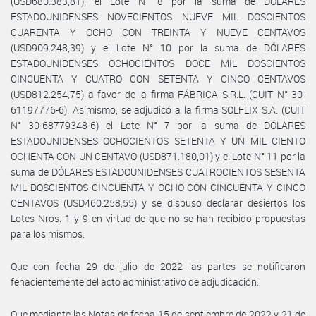
(USD680.383,81), el Lote N° 8 por la suma de DÓLARES
ESTADOUNIDENSES NOVECIENTOS NUEVE MIL DOSCIENTOS
CUARENTA Y OCHO CON TREINTA Y NUEVE CENTAVOS
(USD909.248,39) y el Lote N° 10 por la suma de DÓLARES
ESTADOUNIDENSES OCHOCIENTOS DOCE MIL DOSCIENTOS
CINCUENTA Y CUATRO CON SETENTA Y CINCO CENTAVOS
(USD812.254,75) a favor de la firma FÁBRICA S.R.L. (CUIT N° 30-
61197776-6). Asimismo, se adjudicó a la firma SOLFLIX S.A. (CUIT
N° 30-68779348-6) el Lote N° 7 por la suma de DÓLARES
ESTADOUNIDENSES OCHOCIENTOS SETENTA Y UN MIL CIENTO
OCHENTA CON UN CENTAVO (USD871.180,01) y el Lote N° 11 por la
suma de DÓLARES ESTADOUNIDENSES CUATROCIENTOS SESENTA
MIL DOSCIENTOS CINCUENTA Y OCHO CON CINCUENTA Y CINCO
CENTAVOS (USD460.258,55) y se dispuso declarar desiertos los
Lotes Nros. 1 y 9 en virtud de que no se han recibido propuestas
para los mismos.
Que con fecha 29 de julio de 2022 las partes se notificaron
fehacientemente del acto administrativo de adjudicación.
Que mediante las Notas de fecha 15 de septiembre de 2022 y 21 de