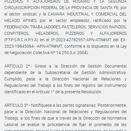
PIZZEROS Y ALFAJOREROS DE ROSARIO Y LA SEGUNDA
CIRCUNSCRIPCION FEDERAL DE LA PROVINCIA DE SANTA FE, por
el sector sindical, y la CAMARA INDUSTRIAL Y COMERCIAL DEL
HELADO AFINES por el sector empleador, ratificado por la
FEDERACION TRABAJADORES PASTELEROS, SERVICIOS RAPIDOS,
CONFITEROS, HELADEROS, PIZZEROS Y ALFAJOREROS
(F.T.P.S.R.C.H.P.Y.A) en el IF-2023-42782557-APN-ATR#MT del EX-
2023-19645064- -APN-ATR#MT, conforme a lo dispuesto en la Ley
de Negociación Colectiva Nº 14.250 (t.o. 2004).
ARTÍCULO 2º.- Gírese a la Dirección de Gestión Documental
dependiente de la Subsecretaria de Gestión Administrativa.
Cumplido, pase a la Dirección Nacional de Relaciones y
Regulaciones del Trabajo a los fines del registro del instrumento
identificado en el Artículo 1° de la presente Resolución.
ARTÍCULO 3º.- Notifíquese a las partes signatarias. Posteriormente,
pase a la Dirección Nacional de Relaciones y Regulaciones del
Trabajo, a los fines de que a través de la Dirección de Normativa
Laboral se evalúe la procedencia de fijar el promedio de las
remuneraciones, del cual surge el tope indemnizatorio, de acuerdo a