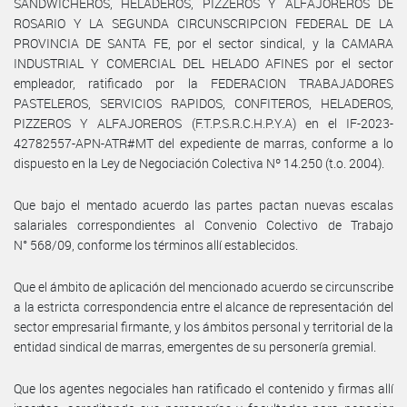
SANDWICHEROS, HELADEROS, PIZZEROS Y ALFAJOREROS DE
ROSARIO Y LA SEGUNDA CIRCUNSCRIPCION FEDERAL DE LA
PROVINCIA DE SANTA FE, por el sector sindical, y la CAMARA
INDUSTRIAL Y COMERCIAL DEL HELADO AFINES por el sector
empleador, ratificado por la FEDERACION TRABAJADORES
PASTELEROS, SERVICIOS RAPIDOS, CONFITEROS, HELADEROS,
PIZZEROS Y ALFAJOREROS (F.T.P.S.R.C.H.P.Y.A) en el IF-2023-
42782557-APN-ATR#MT del expediente de marras, conforme a lo
dispuesto en la Ley de Negociación Colectiva Nº 14.250 (t.o. 2004).
Que bajo el mentado acuerdo las partes pactan nuevas escalas
salariales correspondientes al Convenio Colectivo de Trabajo
N° 568/09, conforme los términos allí establecidos.
Que el ámbito de aplicación del mencionado acuerdo se circunscribe
a la estricta correspondencia entre el alcance de representación del
sector empresarial firmante, y los ámbitos personal y territorial de la
entidad sindical de marras, emergentes de su personería gremial.
Que los agentes negociales han ratificado el contenido y firmas allí