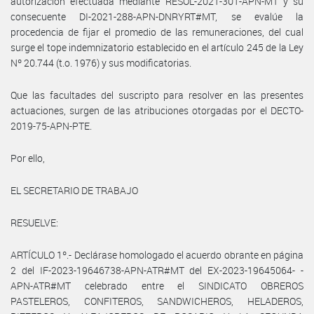
autorización efectuada mediante RESOL-2021-301-APN-MT y su
consecuente DI-2021-288-APN-DNRYRT#MT, se evalúe la
procedencia de fijar el promedio de las remuneraciones, del cual
surge el tope indemnizatorio establecido en el artículo 245 de la Ley
Nº 20.744 (t.o. 1976) y sus modificatorias.
Que las facultades del suscripto para resolver en las presentes
actuaciones, surgen de las atribuciones otorgadas por el DECTO-
2019-75-APN-PTE.
Por ello,
EL SECRETARIO DE TRABAJO
RESUELVE:
ARTÍCULO 1º.- Declárase homologado el acuerdo obrante en página
2 del IF-2023-19646738-APN-ATR#MT del EX-2023-19645064- -
APN-ATR#MT celebrado entre el SINDICATO OBREROS
PASTELEROS, CONFITEROS, SANDWICHEROS, HELADEROS,