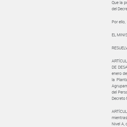
Que la p
del Decr
Por ello,
EL MINI
RESUELV
ARTÍCULO
DE DESA
enero de
la Plan
Agrupami
del Per
Decreto 
ARTÍCULO
mientras
Nivel A,