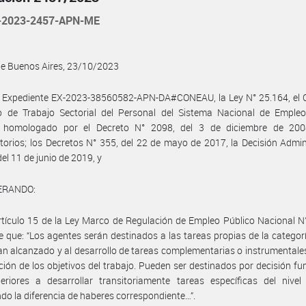
-2023-2457-APN-ME
de Buenos Aires, 23/10/2023
l Expediente EX-2023-38560582-APN-DA#CONEAU, la Ley N° 25.164, el 
vo de Trabajo Sectorial del Personal del Sistema Nacional de Empleo
, homologado por el Decreto N° 2098, del 3 de diciembre de 20
torios; los Decretos N° 355, del 22 de mayo de 2017, la Decisión Admin
del 11 de junio de 2019, y
ERANDO:
rtículo 15 de la Ley Marco de Regulación de Empleo Público Nacional N
e que: “Los agentes serán destinados a las tareas propias de la categorí
n alcanzado y al desarrollo de tareas complementarias o instrumentales
ión de los objetivos del trabajo. Pueden ser destinados por decisión f
riores a desarrollar transitoriamente tareas específicas del nivel 
ndo la diferencia de haberes correspondiente…”.