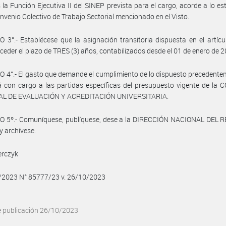
la Función Ejecutiva II del SINEP prevista para el cargo, acorde a lo es
onvenio Colectivo de Trabajo Sectorial mencionado en el Visto.
 3°.- Establécese que la asignación transitoria dispuesta en el artícu
ceder el plazo de TRES (3) años, contabilizados desde el 01 de enero de 2
 4°.- El gasto que demande el cumplimiento de lo dispuesto precedente
 con cargo a las partidas específicas del presupuesto vigente de la
L DE EVALUACIÓN Y ACREDITACIÓN UNIVERSITARIA.
O 5º.- Comuníquese, publíquese, dese a la DIRECCIÓN NACIONAL DEL 
y archívese.
erczyk
0/2023 N° 85777/23 v. 26/10/2023
e publicación 26/10/2023