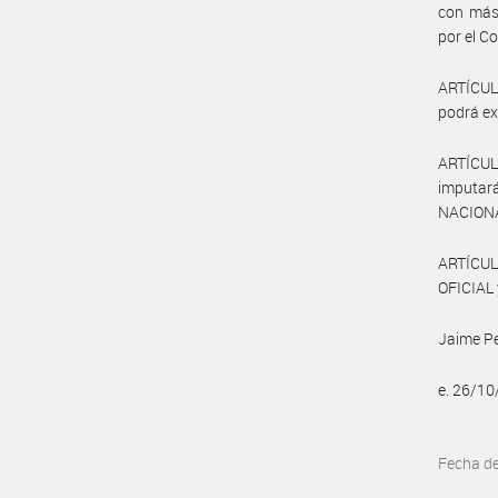
con más 
por el C
ARTÍCULO
podrá ex
ARTÍCULO
imputará
NACIONA
ARTÍCUL
OFICIAL 
Jaime P
e. 26/1
Fecha d