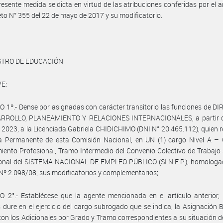
resente medida se dicta en virtud de las atribuciones conferidas por el ar
eto N° 355 del 22 de mayo de 2017 y su modificatorio.
STRO DE EDUCACIÓN
E:
 1º.- Dense por asignadas con carácter transitorio las funciones de 
RROLLO, PLANEAMIENTO Y RELACIONES INTERNACIONALES, a partir d
 2023, a la Licenciada Gabriela CHIDICHIMO (DNI N° 20.465.112), quien r
ta Permanente de esta Comisión Nacional, en UN (1) cargo Nivel A – 
ento Profesional, Tramo Intermedio del Convenio Colectivo de Trabajo 
sonal del SISTEMA NACIONAL DE EMPLEO PÚBLICO (SI.N.E.P.), homologad
Nº 2.098/08, sus modificatorios y complementarios;
 2°.- Establécese que la agente mencionada en el artículo anterior, 
 dure en el ejercicio del cargo subrogado que se indica, la Asignación 
 con los Adicionales por Grado y Tramo correspondientes a su situación de