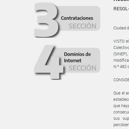
RESOL
Ciudad 
VISTO e
Colecti
(SINEP)
modifica
N.º 482 
CONSID
Que el a
establec
que haya
consecuc
sus supe
percibie