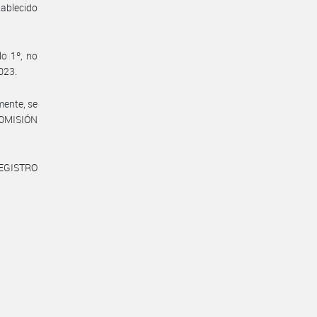
tablecido
lo 1º, no
023.
mente, se
 COMISIÓN
REGISTRO