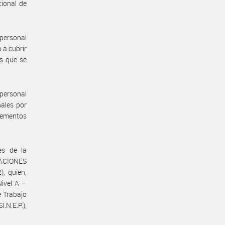
cional de
 personal
 a cubrir
es que se
 personal
nales por
lementos
es de la
CIONES
, quien,
Nivel A –
e Trabajo
N.E.P.),