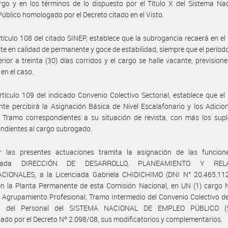
rgo y en los términos de lo dispuesto por el Título X del Sistema Na
úblico homologado por el Decreto citado en el Visto.
rtículo 108 del citado SINEP, establece que la subrogancia recaerá en el
ste en calidad de permanente y goce de estabilidad, siempre que el período
rior a treinta (30) días corridos y el cargo se halle vacante, prevision
en el caso.
rtículo 109 del indicado Convenio Colectivo Sectorial, establece que el
te percibirá la Asignación Básica de Nivel Escalafonario y los Adicio
 Tramo correspondientes a su situación de revista, con más los sup
ndientes al cargo subrogado.
r las presentes actuaciones tramita la asignación de las funcion
onada DIRECCIÓN DE DESARROLLO, PLANEAMIENTO Y RELA
CIONALES, a la Licenciada Gabriela CHIDICHIMO (DNI N° 20.465.112)
en la Planta Permanente de esta Comisión Nacional, en UN (1) cargo 
 Agrupamiento Profesional, Tramo Intermedio del Convenio Colectivo d
al del Personal del SISTEMA NACIONAL DE EMPLEO PÚBLICO (SI.
do por el Decreto Nº 2.098/08, sus modificatorios y complementarios.