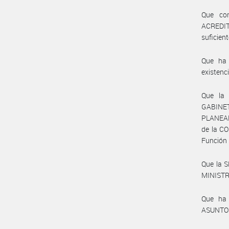
Que co
ACREDIT
suficien
Que ha 
existenc
Que la
GABINET
PLANEAM
de la C
Función E
Que la 
MINISTRO
Que ha 
ASUNTOS 