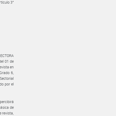
tículo 3°
DIRECTORA
el 01 de
evista en
Grado 6,
Sectorial
o por el
percibirá
Básica de
 revista,