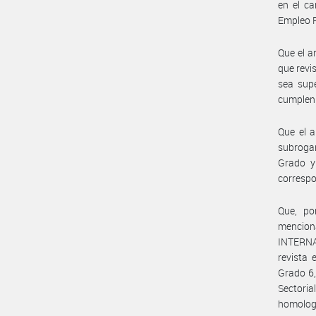
en el ca
Empleo P
Que el a
que revi
sea supe
cumplen 
Que el a
subrogan
Grado y
correspo
Que, po
menci
INTERNA
revista 
Grado 6,
Sectori
homologa