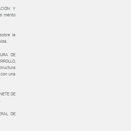
ACIÓN Y
l mérito
sobre la
nida.
TURA DE
ARROLLO,
tructura
 con una
INETE DE
.
NERAL DE