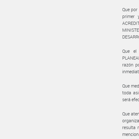
Que por 
primer
ACREDIT
MINISTE
DESARR
Que el
PLANEAM
razón po
inmediata
Que medi
toda asi
será efe
Que aten
organiza
resulta 
menciona