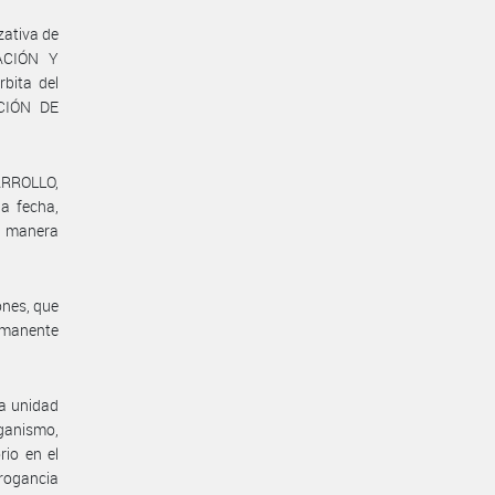
zativa de
ACIÓN Y
bita del
CCIÓN DE
RROLLO,
a fecha,
de manera
ones, que
rmanente
da unidad
rganismo,
rio en el
brogancia