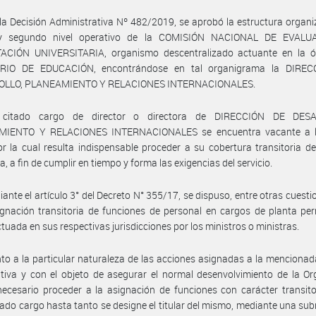
la Decisión Administrativa Nº 482/2019, se aprobó la estructura organi
 y segundo nivel operativo de la COMISIÓN NACIONAL DE EVALU
ACIÓN UNIVERSITARIA, organismo descentralizado actuante en la ór
RIO DE EDUCACIÓN, encontrándose en tal organigrama la DIRE
OLLO, PLANEAMIENTO Y RELACIONES INTERNACIONALES.
 citado cargo de director o directora de DIRECCIÓN DE DESA
IENTO Y RELACIONES INTERNACIONALES se encuentra vacante a l
r la cual resulta indispensable proceder a su cobertura transitoria 
, a fin de cumplir en tiempo y forma las exigencias del servicio.
ante el artículo 3° del Decreto N° 355/17, se dispuso, entre otras cuesti
gnación transitoria de funciones de personal en cargos de planta pe
ctuada en sus respectivas jurisdicciones por los ministros o ministras.
to a la particular naturaleza de las acciones asignadas a la menciona
tiva y con el objeto de asegurar el normal desenvolvimiento de la O
necesario proceder a la asignación de funciones con carácter transito
do cargo hasta tanto se designe el titular del mismo, mediante una su