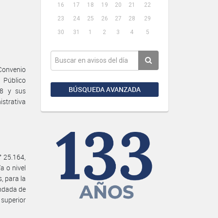
16
17
18
19
20
21
22
23
24
25
26
27
28
29
30
31
1
2
3
4
5
Convenio
 Público
BÚSQUEDA AVANZADA
08 y sus
istrativa
° 25.164,
a o nivel
, para la
undada de
superior